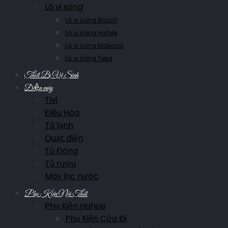
Lò vi sóng
Lò vi sóng Bosch
Lò vi sóng Hafele
Lò vi sóng Malloca
Lò vi sóng Teka
Thiết Bị Vệ Sinh
Điện máy
Tivi
Điều Hòa
Tủ lạnh
Quạt điện
Tủ Đông
Tủ rượu
Máy lọc nước
Phụ Kiện Nội Thất
Phụ Kiện Hafele
Phụ Kiện Cửa Đi