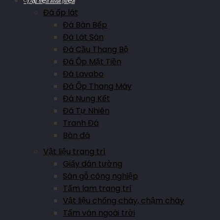
Vật liệu hoàn thiện
Đá ốp lát
Đá Bàn Bếp
Đá Lát Sàn
Đá Cầu Thang Bộ
Đá Ốp Mặt Tiền
Đá Lavabo
Đá Ốp Thang Máy
Đá Nung Kết
Đá Tự Nhiên
Tranh Đá
Bàn đá
Vật liệu trang trí
Giấy dán tường
Sàn gỗ công nghiệp
Tấm lam trang trí
Vật liệu chống cháy, chậm cháy
Tấm ván ngoài trời