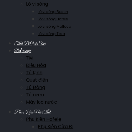
Lò vi sóng
Lò vi sóng Bosch
Lò vi sóng Hafele
Lò vi sóng Malloca
Lò vi sóng Teka
Thiết Bị Vệ Sinh
Điện máy
Tivi
Điều Hòa
Tủ lạnh
Quạt điện
Tủ Đông
Tủ rượu
Máy lọc nước
Phụ Kiện Nội Thất
Phụ Kiện Hafele
Phụ Kiện Cửa Đi