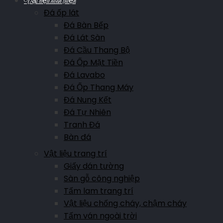
Vật liệu hoàn thiện
Đá ốp lát
Đá Bàn Bếp
Đá Lát Sàn
Đá Cầu Thang Bộ
Đá Ốp Mặt Tiền
Đá Lavabo
Đá Ốp Thang Máy
Đá Nung Kết
Đá Tự Nhiên
Tranh Đá
Bàn đá
Vật liệu trang trí
Giấy dán tường
Sàn gỗ công nghiệp
Tấm lam trang trí
Vật liệu chống cháy, chậm cháy
Tấm ván ngoài trời