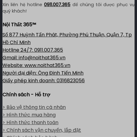
Xin liên hệ hotline
0911.007.365
để chúng tôi được phục vụ
quý khách!
Nội Thất 365™
Số 877 Huỳnh Tấn Phát, Phường Phú Thuận, Quận 7, Tp
Hồ Chí Minh
Hotline 24/7: 0911.007.365
Gmail: info@noithat365.vn
Website: www.noithat365.vn
Người đại diện: Ông Đinh Tiến Minh
Giấy phép kinh doanh: 0316823056
Chính sách - Hỗ trợ
> Bảo vệ thông tin cá nhân
> Hình thức mua hàng
> Hình thức thanh toán
> Chính sách vận chuyển, lắp đặt