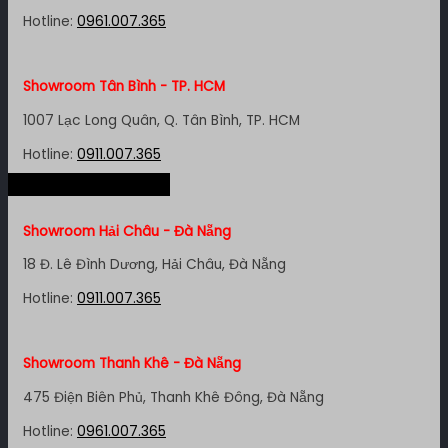
Hotline:
0961.007.365
Showroom Tân Bình - TP. HCM
1007 Lạc Long Quân, Q. Tân Bình, TP. HCM
Hotline:
0911.007.365
Hệ thống miền Trung
Showroom Quận 4 - TP. HCM
Showroom Hải Châu - Đà Nẵng
127 Khánh Hội, P. 3, Quận 4,TP. HCM
18 Đ. Lê Đình Dương, Hải Châu, Đà Nẵng
Hotline:
0961.007.365
Hotline:
0911.007.365
Showroom Quận 11 - TP. HCM
Showroom Thanh Khê - Đà Nẵng
1411 Đường 3/2, P. 16, Quận 11, TP. HCM
475 Điện Biên Phủ, Thanh Khê Đông, Đà Nẵng
Hotline:
0911.007.365
Hotline:
0961.007.365