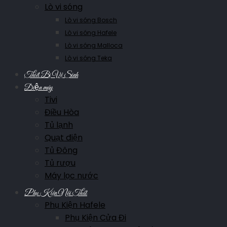
Lò vi sóng
Lò vi sóng Bosch
Lò vi sóng Hafele
Lò vi sóng Malloca
Lò vi sóng Teka
Thiết Bị Vệ Sinh
Điện máy
Tivi
Điều Hòa
Tủ lạnh
Quạt điện
Tủ Đông
Tủ rượu
Máy lọc nước
Phụ Kiện Nội Thất
Phụ Kiện Hafele
Phụ Kiện Cửa Đi