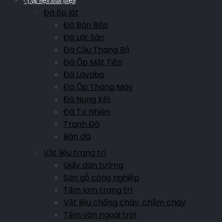
Vật liệu hoàn thiện
Đá ốp lát
Đá Bàn Bếp
Đá Lát Sàn
Đá Cầu Thang Bộ
Đá Ốp Mặt Tiền
Đá Lavabo
Đá Ốp Thang Máy
Đá Nung Kết
Đá Tự Nhiên
Tranh Đá
Bàn đá
Vật liệu trang trí
Giấy dán tường
Sàn gỗ công nghiệp
Tấm lam trang trí
Vật liệu chống cháy, chậm cháy
Tấm ván ngoài trời