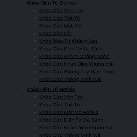
Khóa Điện Tử Demax
Khóa Cửa Vân Tay
Showroom Bắc Giang
Khóa Cửa Thẻ Từ
Nguyễn Văn Cừ, P. Ngô Quyền, Tp Bắc Giang
Khóa Cửa Mật Mã
Hotline:
0911.007.365
Khóa Cửa Sắt
Khóa Điện Tử Khách Sạn
Khóa Cửa Điện Tử Đại Sảnh
Showroom Lào Cai
Khóa Cửa Nhôm Chống Nước
Hoàng Liên, P.Kim Tân, TP.Lào Cai, Lào Cai
Khóa Cửa Nhận Diện Khuôn Mặt
Khóa Cửa Phòng Tay Nắm Tròn
Hotline:
0961.007.365
Khóa Cửa Thông Minh Wifi
Khóa Điện Tử Hafele
Showroom Lai Châu
Khóa Cửa Vân Tay
Đường Võ Nguyên Giáp, Quyết Thắng, Lai Châu, Việt Nam
Khóa Cửa Thẻ Từ
Khóa Cửa Mật Mã Hafele
Hotline:
0911.007.365
Khóa Cửa Điện Tử Đại Sảnh
Khóa Cửa Nhận Diện Khuôn Mặt
Showroom Yên Bái
Khóa Cửa Thông Minh Wifi