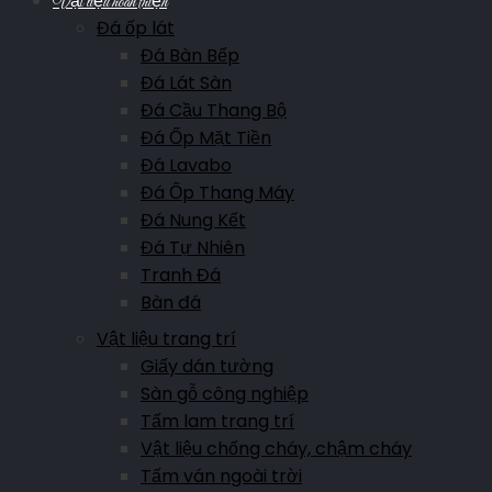
Vật liệu hoàn thiện
Đá ốp lát
Đá Bàn Bếp
Đá Lát Sàn
Đá Cầu Thang Bộ
Đá Ốp Mặt Tiền
Đá Lavabo
Đá Ốp Thang Máy
Đá Nung Kết
Đá Tự Nhiên
Tranh Đá
Bàn đá
Vật liệu trang trí
Giấy dán tường
Sàn gỗ công nghiệp
Tấm lam trang trí
Vật liệu chống cháy, chậm cháy
Tấm ván ngoài trời