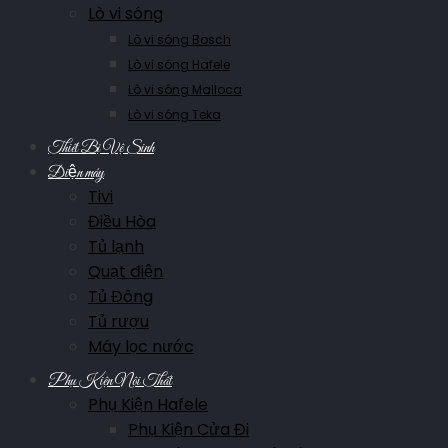
Lò vi sóng
Lò vi sóng Bosch
Lò vi sóng Hafele
Lò vi sóng Malloca
Lò vi sóng Teka
Thiết Bị Vệ Sinh
Điện máy
Tivi
Điều Hòa
Tủ lạnh
Quạt điện
Tủ Đông
Tủ rượu
Máy lọc nước
Phụ Kiện Nội Thất
Phụ Kiện Hafele
Phụ Kiện Cửa Đi