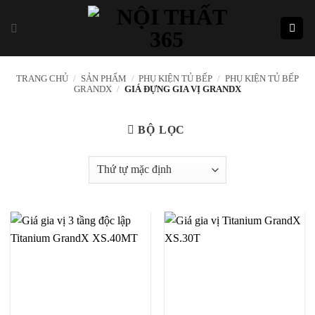
Skip
to
content
TRANG CHỦ
/
SẢN PHẨM
/
PHỤ KIỆN TỦ BẾP
/
PHỤ KIỆN TỦ BẾP
GRANDX
/
GIÁ ĐỰNG GIA VỊ GRANDX
BỘ LỌC