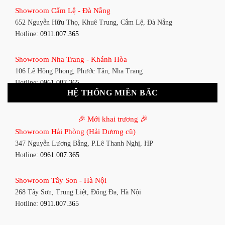
Showroom Cẩm Lệ - Đà Nẵng
348 Đ. Bạch Đằng, P. 14, Bình Thạnh, TP HCM
652 Nguyễn Hữu Thọ, Khuê Trung, Cẩm Lệ, Đà Nẵng
Hotline:
0911.007.365
Hotline:
0911.007.365
Showroom Tân Bình 1 - TP. HCM
Showroom Nha Trang - Khánh Hòa
591 Hoàng Văn Thụ, P. 4, Tân Bình, TP HCM
106 Lê Hồng Phong, Phước Tân, Nha Trang
Hotline:
0961.007.365
Hotline:
0961.007.365
HỆ THỐNG MIỀN BẮC
Showroom Tân Bình 2 - TP. HCM
Showroom Vinh - Nghệ An
90 Đ. Cộng Hòa, P. 4, Tân Bình, TP HCM
🎉 Mới khai trương 🎉
27-29 Nguyễn Sỹ Sách, Hưng Bình, TP Vinh, Nghệ An
Hotline:
0911.007.365
Showroom Hải Phòng (Hải Dương cũ)
Hotline:
0911.007.365
347 Nguyễn Lương Bằng, P.Lê Thanh Nghị, HP
Showroom Thuận An - Bình Dương
Hotline:
0961.007.365
Showroom Buôn Ma Thuột
66 đường DT743, An Phú, Thuận An, Bình Dương
119 Lê Thánh Tông, Tân Lợi, Buôn Ma Thuột
Hotline:
0961.007.365
Showroom Tây Sơn - Hà Nội
Hotline:
0961.007.365
268 Tây Sơn, Trung Liệt, Đống Đa, Hà Nội
Showroom Biên Hòa - Đồng Nai
Hotline:
0911.007.365
Showroom Thanh Hóa
452 Nguyễn Ái Quốc, Tân Tiến, TP. Biên Hòa, Đồng Nai
Đại lộ Lê Lợi, Phường Đông Thọ, Tp.Thanh Hóa
Hotline:
0911.007.365