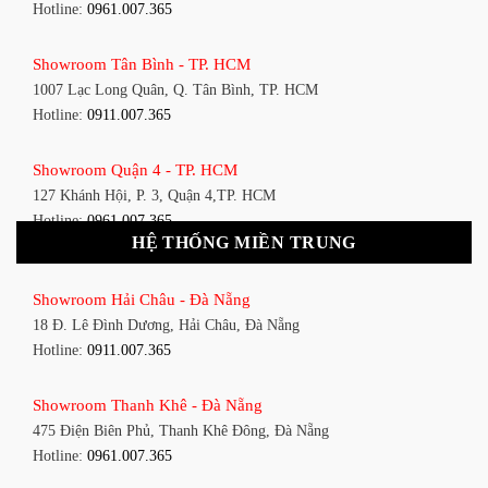
Hotline:
0961.007.365
Showroom Tân Bình - TP. HCM
1007 Lạc Long Quân, Q. Tân Bình, TP. HCM
Hotline:
0911.007.365
Showroom Quận 4 - TP. HCM
127 Khánh Hội, P. 3, Quận 4,TP. HCM
Hotline:
0961.007.365
HỆ THỐNG MIỀN TRUNG
Showroom Quận 11 - TP. HCM
Showroom Hải Châu - Đà Nẵng
1411 Đường 3/2, P. 16, Quận 11, TP. HCM
18 Đ. Lê Đình Dương, Hải Châu, Đà Nẵng
Hotline:
0911.007.365
Hotline:
0911.007.365
Showroom Quận 7 - TP. HCM
Showroom Thanh Khê - Đà Nẵng
1448 Huỳnh Tấn Phát, Phú Thuận, Quận 7, TP HCM
475 Điện Biên Phủ, Thanh Khê Đông, Đà Nẵng
Hotline:
0961.007.365
Hotline:
0961.007.365
Showroom Bình Thạnh - TP. HCM