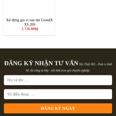
Kệ đựng gia vị nan dẹt GrandX
XS.20S
2.720.000
₫
ĐĂNG KÝ NHẬN TƯ VẤN
Nội Thất 365 - Đơn vị thiết
kế, thi công tủ bếp - nội thất trọn gói chuyên nghiệp.