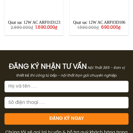
Quạt sạc 12W AC ARF01D123
Quạt sạc 12W AC ARF03D106
Giá
Giá
Giá
Giá
1.690.000
₫
690.000
₫
2.990.000
₫
1.590.000
₫
gốc
hiện
gốc
hiện
là:
tại
là:
tại
2.990.000₫.
là:
1.590.000₫.
là:
1.690.000₫.
690.0
ĐĂNG KÝ NHẬN TƯ VẤN
Nội Thất 365 - Đơn vị
thiết kế, thi công tủ bếp - nội thất trọn gói chuyên nghiệp.
Chúng tôi sẽ gọi lại tư vấn & hỗ trợ quý khách hàng trong