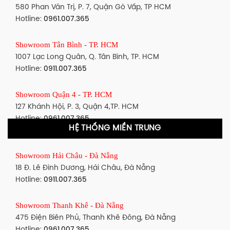
580 Phan Văn Trị, P. 7, Quận Gò Vấp, TP HCM
Hotline:
0961.007.365
Showroom Tân Bình - TP. HCM
1007 Lạc Long Quân, Q. Tân Bình, TP. HCM
Hotline:
0911.007.365
Showroom Quận 4 - TP. HCM
127 Khánh Hội, P. 3, Quận 4,TP. HCM
Hotline:
0961.007.365
HỆ THỐNG MIỀN TRUNG
Showroom Quận 11 - TP. HCM
Showroom Hải Châu - Đà Nẵng
1411 Đường 3/2, P. 16, Quận 11, TP. HCM
18 Đ. Lê Đình Dương, Hải Châu, Đà Nẵng
Hotline:
0911.007.365
Hotline:
0911.007.365
Showroom Quận 7 - TP. HCM
Showroom Thanh Khê - Đà Nẵng
1448 Huỳnh Tấn Phát, Phú Thuận, Quận 7, TP HCM
475 Điện Biên Phủ, Thanh Khê Đông, Đà Nẵng
Hotline:
0961.007.365
Hotline:
0961.007.365