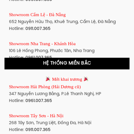
Showroom Bình Thạnh - TP. HCM
Showroom Cẩm Lệ - Đà Nẵng
348 Đ. Bạch Đằng, P. 14, Bình Thạnh, TP HCM
652 Nguyễn Hữu Thọ, Khuê Trung, Cẩm Lệ, Đà Nẵng
Hotline:
0911.007.365
Hotline:
0911.007.365
Showroom Tân Bình 1 - TP. HCM
Showroom Nha Trang - Khánh Hòa
591 Hoàng Văn Thụ, P. 4, Tân Bình, TP HCM
106 Lê Hồng Phong, Phước Tân, Nha Trang
Hotline:
0961.007.365
Hotline:
0961.007.365
HỆ THỐNG MIỀN BẮC
Showroom Tân Bình 2 - TP. HCM
Showroom Vinh - Nghệ An
90 Đ. Cộng Hòa, P. 4, Tân Bình, TP HCM
Mới khai trương
27-29 Nguyễn Sỹ Sách, Hưng Bình, TP Vinh, Nghệ An
Hotline:
0911.007.365
Showroom Hải Phòng (Hải Dương cũ)
Hotline:
0911.007.365
347 Nguyễn Lương Bằng, P.Lê Thanh Nghị, HP
Showroom Thuận An - Bình Dương
Hotline:
0961.007.365
Showroom Buôn Ma Thuột
66 đường DT743, An Phú, Thuận An, Bình Dương
119 Lê Thánh Tông, Tân Lợi, Buôn Ma Thuột
Hotline:
0961.007.365
Showroom Tây Sơn - Hà Nội
Hotline:
0961.007.365
268 Tây Sơn, Trung Liệt, Đống Đa, Hà Nội
Showroom Biên Hòa - Đồng Nai
Hotline:
0911.007.365
Showroom Thanh Hóa
452 Nguyễn Ái Quốc, Tân Tiến, TP. Biên Hòa, Đồng Nai