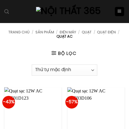
Skip
to
content
TRANG CHỦ
/
SẢN PHẨM
/
ĐIỆN MÁY
/
QUẠT
/
QUẠT ĐIỆN
/
QUẠT AC
BỘ LỌC
-43%
-57%