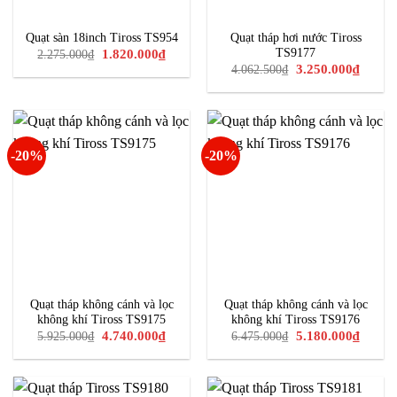
Quạt sàn 18inch Tiross TS954
Quạt tháp hơi nước Tiross
Giá
Giá
TS9177
1.820.000
₫
2.275.000
₫
gốc
hiện
Giá
Giá
3.250.000
₫
4.062.500
₫
là:
tại
gốc
hiện
2.275.000₫.
là:
là:
tại
1.820.000₫.
4.062.500₫.
là:
3.250.0
-20%
-20%
Quạt tháp không cánh và lọc
Quạt tháp không cánh và lọc
không khí Tiross TS9175
không khí Tiross TS9176
Giá
Giá
Giá
Giá
4.740.000
₫
5.180.000
₫
5.925.000
₫
6.475.000
₫
gốc
hiện
gốc
hiện
là:
tại
là:
tại
5.925.000₫.
là:
6.475.000₫.
là:
4.740.000₫.
5.180.0