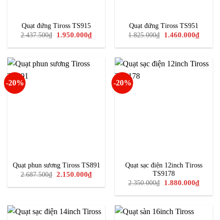
Quạt đứng Tiross TS915
Quạt đứng Tiross TS951
Giá
Giá
Giá
Giá
1.950.000
₫
1.460.000
₫
2.437.500
₫
1.825.000
₫
gốc
hiện
gốc
hiện
là:
tại
là:
tại
2.437.500₫.
là:
1.825.000₫.
là:
1.950.000₫.
1.460.0
-20%
-20%
Quạt phun sương Tiross TS891
Quạt sạc điện 12inch Tiross
Giá
Giá
TS9178
2.150.000
₫
2.687.500
₫
gốc
hiện
Giá
Giá
1.880.000
₫
2.350.000
₫
là:
tại
gốc
hiện
2.687.500₫.
là:
là:
tại
2.150.000₫.
2.350.000₫.
là:
1.880.0