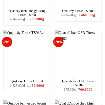
Quạt cây metal mạ ghi súng
Quạt cây Tiross TS9183
Giá
Giá
Tiross TS958
1.460.000
₫
1.825.000
₫
gốc
hiện
Giá
Giá
1.730.000
₫
2.162.500
₫
là:
tại
gốc
hiện
1.825.000₫.
là:
là:
tại
1.460.0
2.162.500₫.
là:
1.730.000₫.
-20%
-20%
Quạt cây Tiross TS9184
Quạt để bàn USB Tiross
Giá
Giá
TS2282
1.460.000
₫
1.825.000
₫
gốc
hiện
Giá
Giá
700.000
₫
875.000
₫
là:
tại
gốc
hiện
1.825.000₫.
là:
là:
tại
1.460.000₫.
875.000₫.
là:
700.000₫