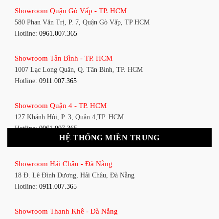
Showroom Quận Gò Vấp - TP. HCM
580 Phan Văn Trị, P. 7, Quận Gò Vấp, TP HCM
Hotline:
0961.007.365
Showroom Tân Bình - TP. HCM
1007 Lạc Long Quân, Q. Tân Bình, TP. HCM
Hotline:
0911.007.365
Showroom Quận 4 - TP. HCM
127 Khánh Hội, P. 3, Quận 4,TP. HCM
Hotline:
0961.007.365
HỆ THỐNG MIỀN TRUNG
Showroom Quận 11 - TP. HCM
Showroom Hải Châu - Đà Nẵng
1411 Đường 3/2, P. 16, Quận 11, TP. HCM
18 Đ. Lê Đình Dương, Hải Châu, Đà Nẵng
Hotline:
0911.007.365
Hotline:
0911.007.365
Showroom Quận 7 - TP. HCM
Showroom Thanh Khê - Đà Nẵng
1448 Huỳnh Tấn Phát, Phú Thuận, Quận 7, TP HCM