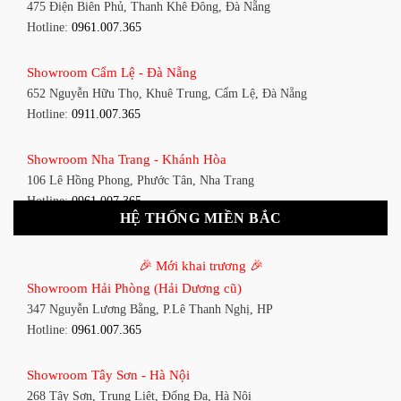
475 Điện Biên Phủ, Thanh Khê Đông, Đà Nẵng
Hotline:
0961.007.365
Hotline:
0961.007.365
Showroom Bình Thạnh - TP. HCM
Showroom Cẩm Lệ - Đà Nẵng
348 Đ. Bạch Đằng, P. 14, Bình Thạnh, TP HCM
652 Nguyễn Hữu Thọ, Khuê Trung, Cẩm Lệ, Đà Nẵng
Hotline:
0911.007.365
Hotline:
0911.007.365
Showroom Tân Bình 1 - TP. HCM
Showroom Nha Trang - Khánh Hòa
591 Hoàng Văn Thụ, P. 4, Tân Bình, TP HCM
106 Lê Hồng Phong, Phước Tân, Nha Trang
Hotline:
0961.007.365
Hotline:
0961.007.365
HỆ THỐNG MIỀN BẮC
Showroom Tân Bình 2 - TP. HCM
Showroom Vinh - Nghệ An
90 Đ. Cộng Hòa, P. 4, Tân Bình, TP HCM
🎉 Mới khai trương 🎉
27-29 Nguyễn Sỹ Sách, Hưng Bình, TP Vinh, Nghệ An
Hotline:
0911.007.365
Showroom Hải Phòng (Hải Dương cũ)
Hotline:
0911.007.365
347 Nguyễn Lương Bằng, P.Lê Thanh Nghị, HP
Showroom Thuận An - Bình Dương
Hotline:
0961.007.365
Showroom Buôn Ma Thuột
66 đường DT743, An Phú, Thuận An, Bình Dương
119 Lê Thánh Tông, Tân Lợi, Buôn Ma Thuột
Hotline:
0961.007.365
Showroom Tây Sơn - Hà Nội
Hotline:
0961.007.365
268 Tây Sơn, Trung Liệt, Đống Đa, Hà Nội
Showroom Biên Hòa - Đồng Nai