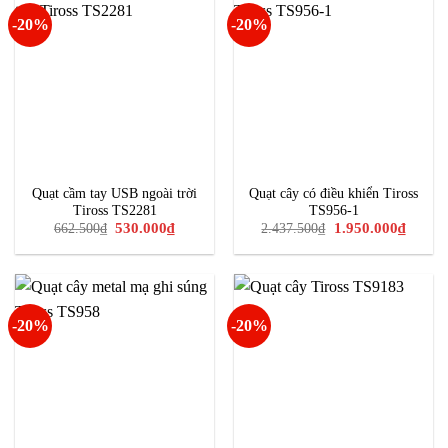
-20%
-20%
Quạt cầm tay USB ngoài trời
Quạt cây có điều khiển Tiross
Tiross TS2281
TS956-1
Giá
Giá
Giá
Giá
530.000
₫
1.950.000
₫
662.500
₫
2.437.500
₫
gốc
hiện
gốc
hiện
là:
tại
là:
tại
662.500₫.
là:
2.437.500₫.
là:
530.000₫.
1.950.0
-20%
-20%