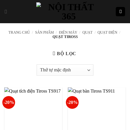
Skip
to
content
TRANG CHỦ
/
SẢN PHẨM
/
ĐIỆN MÁY
/
QUẠT
/
QUẠT ĐIỆN
/
QUẠT TIROSS
BỘ LỌC
-20%
-20%