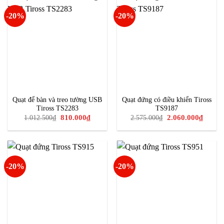
-20%
-20%
Quạt để bàn và treo tường USB
Quạt đứng có điều khiển Tiross
Tiross TS2283
TS9187
Giá
Giá
Giá
Giá
810.000
₫
2.060.000
₫
1.012.500
₫
2.575.000
₫
gốc
hiện
gốc
hiện
là:
tại
là:
tại
1.012.500₫.
là:
2.575.000₫.
là:
810.000₫.
2.060.0
-20%
-20%