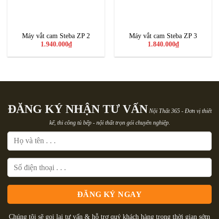
Máy vắt cam Steba ZP 2
Máy vắt cam Steba ZP 3
1.940.000
₫
1.840.000
₫
ĐĂNG KÝ NHẬN TƯ VẤN
Nội Thất 365 - Đơn vị thiết
kế, thi công tủ bếp - nội thất trọn gói chuyên nghiệp.
Chúng tôi sẽ gọi lại tư vấn & hỗ trợ quý khách hàng trong thời gian sớm