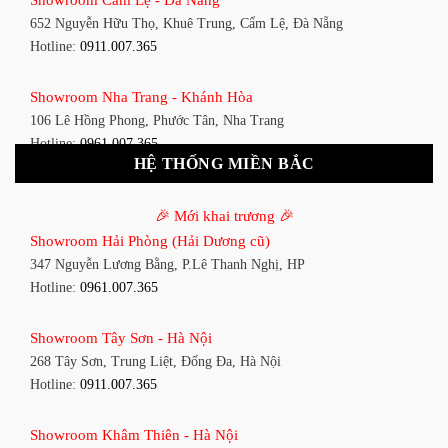
348 Đ. Bạch Đằng, P. 14, Bình Thạnh, TP HCM
652 Nguyễn Hữu Thọ, Khuê Trung, Cẩm Lệ, Đà Nẵng
Hotline:
0911.007.365
Hotline:
0911.007.365
Showroom Tân Bình 1 - TP. HCM
Showroom Nha Trang - Khánh Hòa
591 Hoàng Văn Thụ, P. 4, Tân Bình, TP HCM
106 Lê Hồng Phong, Phước Tân, Nha Trang
Hotline:
0961.007.365
Hotline:
0961.007.365
HỆ THỐNG MIỀN BẮC
Showroom Tân Bình 2 - TP. HCM
Showroom Vinh - Nghệ An
90 Đ. Cộng Hòa, P. 4, Tân Bình, TP HCM
🎉 Mới khai trương 🎉
27-29 Nguyễn Sỹ Sách, Hưng Bình, TP Vinh, Nghệ An
Hotline:
0911.007.365
Showroom Hải Phòng (Hải Dương cũ)
Hotline:
0911.007.365
347 Nguyễn Lương Bằng, P.Lê Thanh Nghị, HP
Showroom Thuận An - Bình Dương
Hotline:
0961.007.365
Showroom Buôn Ma Thuột
66 đường DT743, An Phú, Thuận An, Bình Dương
119 Lê Thánh Tông, Tân Lợi, Buôn Ma Thuột
Hotline:
0961.007.365
Showroom Tây Sơn - Hà Nội
Hotline:
0961.007.365
268 Tây Sơn, Trung Liệt, Đống Đa, Hà Nội
Showroom Biên Hòa - Đồng Nai
Hotline:
0911.007.365
Showroom Thanh Hóa
452 Nguyễn Ái Quốc, Tân Tiến, TP. Biên Hòa, Đồng Nai
Đại lộ Lê Lợi, Phường Đông Thọ, Tp.Thanh Hóa
Hotline:
0911.007.365
Showroom Khâm Thiên - Hà Nội
Hotline:
0911.007.365