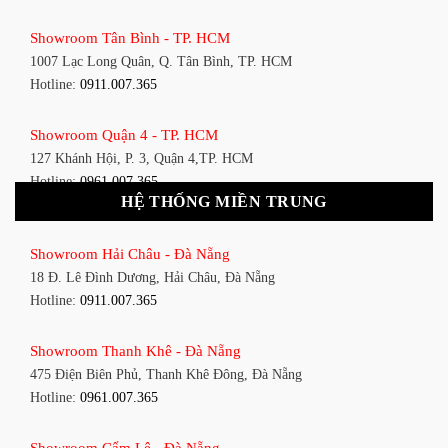
Showroom Tân Bình - TP. HCM
1007 Lạc Long Quân, Q. Tân Bình, TP. HCM
Hotline:
0911.007.365
Showroom Quận 4 - TP. HCM
127 Khánh Hội, P. 3, Quận 4,TP. HCM
Hotline:
0961.007.365
HỆ THỐNG MIỀN TRUNG
Showroom Quận 11 - TP. HCM
Showroom Hải Châu - Đà Nẵng
1411 Đường 3/2, P. 16, Quận 11, TP. HCM
18 Đ. Lê Đình Dương, Hải Châu, Đà Nẵng
Hotline:
0911.007.365
Hotline:
0911.007.365
Showroom Quận 7 - TP. HCM
Showroom Thanh Khê - Đà Nẵng
1448 Huỳnh Tấn Phát, Phú Thuận, Quận 7, TP HCM
475 Điện Biên Phủ, Thanh Khê Đông, Đà Nẵng
Hotline:
0961.007.365
Hotline:
0961.007.365
Showroom Bình Thạnh - TP. HCM
Showroom Cẩm Lệ - Đà Nẵng