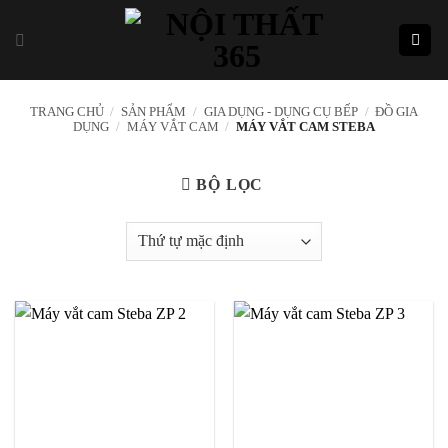
Skip
to
content
TRANG CHỦ
/
SẢN PHẨM
/
GIA DỤNG - DỤNG CỤ BẾP
/
ĐỒ GIA
DỤNG
/
MÁY VẮT CAM
/
MÁY VẮT CAM STEBA
BỘ LỌC