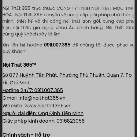
Nội Thất 365
trực thuộc CÔNG TY TNHH NỘI THẤT MỘC TINH
HOA . Nội Thất 365 chuyên về cung cấp giải pháp nhà thông
minh, thiết kế và thi công nội thất trọn gói, cung cấp phụ
kiện nội thất, gia dụng châu Âu chính hãng. Nội Thất 365
cùng quý khách xây tổ ấm.
Xin liên hệ hotline
0911.007.365
để chúng tôi được phục vụ
quý khách!
Nội Thất 365™
Số 877 Huỳnh Tấn Phát, Phường Phú Thuận, Quận 7, Tp
Hồ Chí Minh
Hotline 24/7: 0911.007.365
Gmail: info@noithat365.vn
Website: www.noithat365.vn
Người đại diện: Ông Đinh Tiến Minh
Giấy phép kinh doanh: 0316823056
Chính sách - Hỗ trợ