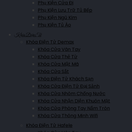
Phụ Kiện Cửa Đi
Phụ Kiện Lưu Trữ Tủ Bếp
Showroom Bắc Kạn
Phụ Kiện Ngũ Kim
Trường Chinh, P. Đức Xuân, TP Bắc Kạn
Phụ Kiện Tủ Áo
Hotline:
0961.007.365
Khóa Điện Tử
Khóa Điện Tử Demax
Khóa Cửa Vân Tay
Showroom Bắc Giang
Khóa Cửa Thẻ Từ
Nguyễn Văn Cừ, P. Ngô Quyền, Tp Bắc Giang
Khóa Cửa Mật Mã
Hotline:
0911.007.365
Khóa Cửa Sắt
Khóa Điện Tử Khách Sạn
Khóa Cửa Điện Tử Đại Sảnh
Showroom Lào Cai
Khóa Cửa Nhôm Chống Nước
Hoàng Liên, P.Kim Tân, TP.Lào Cai, Lào Cai
Khóa Cửa Nhận Diện Khuôn Mặt
Khóa Cửa Phòng Tay Nắm Tròn
Hotline:
0961.007.365
Khóa Cửa Thông Minh Wifi
Khóa Điện Tử Hafele
Showroom Lai Châu