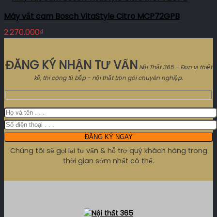
Máy vắt cam Bosch VitaStyle Citro MCP72GPB
2.270.000
₫
ĐĂNG KÝ NHẬN TƯ VẤN
Nội Thất 365 - Đơn vị thiết
kế, thi công tủ bếp - nội thất trọn gói chuyên nghiệp.
Chúng tôi sẽ gọi lại tư vấn & hỗ trợ quý khách hàng trong
thời gian sớm nhất có thể.