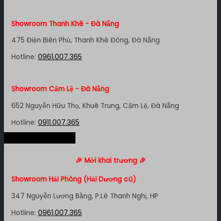
Showroom Quận 11 - TP. HCM
Showroom Thanh Khê - Đà Nẵng
1411 Đường 3/2, P. 16, Quận 11, TP. HCM
475 Điện Biên Phủ, Thanh Khê Đông, Đà Nẵng
Hotline:
0911.007.365
Hotline:
0961.007.365
Showroom Quận 7 - TP. HCM
Showroom Cẩm Lệ - Đà Nẵng
1448 Huỳnh Tấn Phát, Phú Thuận, Quận 7, TP HCM
652 Nguyễn Hữu Thọ, Khuê Trung, Cẩm Lệ, Đà Nẵng
Hotline:
0961.007.365
Hotline:
0911.007.365
Hệ thống miền Bắc
Showroom Bình Thạnh - TP. HCM
Showroom Nha Trang - Khánh Hòa
🎉 Mới khai trương 🎉
348 Đ. Bạch Đằng, P. 14, Bình Thạnh, TP HCM
106 Lê Hồng Phong, Phước Tân, Nha Trang
Showroom Hải Phòng (Hải Dương cũ)
Hotline:
0911.007.365
Hotline:
0961.007.365
347 Nguyễn Lương Bằng, P.Lê Thanh Nghị, HP
Hotline:
0961.007.365
Showroom Tân Bình 1 - TP. HCM
Showroom Vinh - Nghệ An