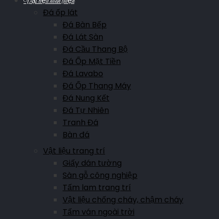
Vật liệu hoàn thiện
Đá ốp lát
Đá Bàn Bếp
Đá Lát Sàn
Đá Cầu Thang Bộ
Đá Ốp Mặt Tiền
Đá Lavabo
Đá Ốp Thang Máy
Đá Nung Kết
Đá Tự Nhiên
Tranh Đá
Bàn đá
Vật liệu trang trí
Giấy dán tường
Sàn gỗ công nghiệp
Tấm lam trang trí
Vật liệu chống cháy, chậm cháy
Tấm ván ngoài trời