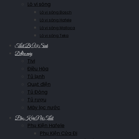
Lò vi sóng
Lò vi sóng Bosch
Lò vi sóng Hafele
Lò vi sóng Malloca
Lò vi sóng Teka
Thiết Bị Vệ Sinh
Điện máy
Tivi
Điều Hòa
Tủ lạnh
Quạt điện
Tủ Đông
Tủ rượu
Máy lọc nước
Phụ Kiện Nội Thất
Phụ Kiện Hafele
Phụ Kiện Cửa Đi