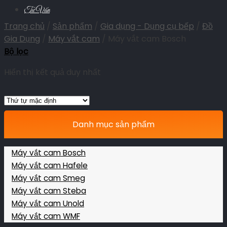
Tư Vấn
Trang chủ
/
Sản phẩm
/
Gia dụng - Dụng cụ bếp
/
Đồ
Gia Dụng
/
Máy vắt cam
/
Máy vắt cam Bosch
Bộ lọc
Hiển thị kết quả duy nhất
Danh mục sản phẩm
Máy vắt cam Bosch
Máy vắt cam Hafele
Máy vắt cam Smeg
Máy vắt cam Steba
Máy vắt cam Unold
Máy vắt cam WMF