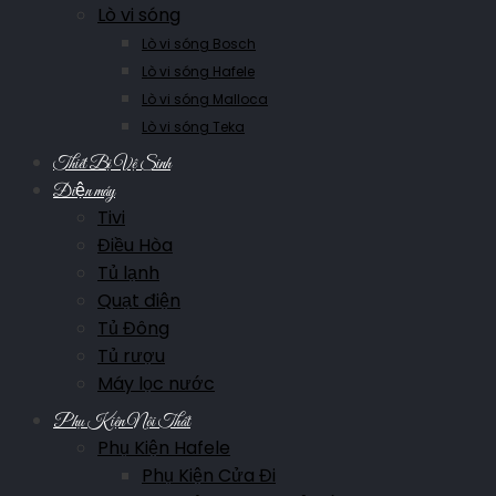
Lò vi sóng
Lò vi sóng Bosch
Lò vi sóng Hafele
Lò vi sóng Malloca
Lò vi sóng Teka
Thiết Bị Vệ Sinh
Điện máy
Tivi
Điều Hòa
Tủ lạnh
Quạt điện
Tủ Đông
Tủ rượu
Máy lọc nước
Phụ Kiện Nội Thất
Phụ Kiện Hafele
Phụ Kiện Cửa Đi