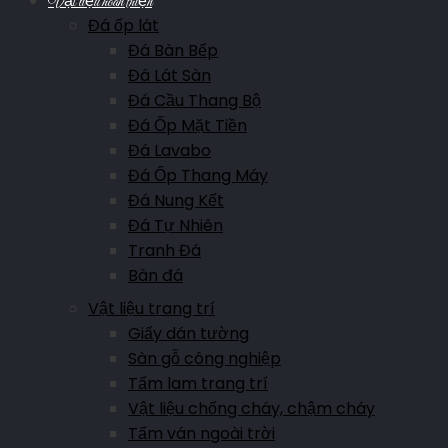
Vật liệu hoàn thiện
Đá ốp lát
Đá Bàn Bếp
Đá Lát Sàn
Đá Cầu Thang Bộ
Đá Ốp Mặt Tiền
Đá Lavabo
Đá Ốp Thang Máy
Đá Nung Kết
Đá Tự Nhiên
Tranh Đá
Bàn đá
Vật liệu trang trí
Giấy dán tường
Sàn gỗ công nghiệp
Tấm lam trang trí
Vật liệu chống cháy, chậm cháy
Tấm ván ngoài trời