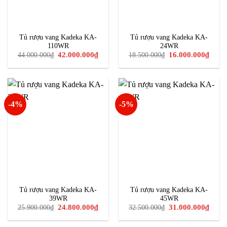
Tủ rượu vang Kadeka KA-
Tủ rượu vang Kadeka KA-
110WR
24WR
Giá
Giá
Giá
Giá
42.000.000
₫
16.000.000
₫
44.000.000
₫
18.500.000
₫
gốc
hiện
gốc
hiện
là:
tại
là:
tại
44.000.000₫.
là:
18.500.000₫.
là:
42.000.000₫.
16.00
-4%
-5%
Tủ rượu vang Kadeka KA-
Tủ rượu vang Kadeka KA-
39WR
45WR
Giá
Giá
Giá
Giá
24.800.000
₫
31.000.000
₫
25.900.000
₫
32.500.000
₫
gốc
hiện
gốc
hiện
là:
tại
là:
tại
25.900.000₫.
là:
32.500.000₫.
là: