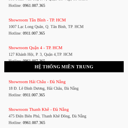
Hotline:
0961.007.365
Showroom Tân Bình - TP. HCM
1007 Lạc Long Quân, Q. Tân Bình, TP. HCM
Hotline:
0911.007.365
Showroom Quận 4 - TP. HCM
127 Khánh Hội, P. 3, Quận 4,TP. HCM
Hotline:
0961.007.365
HỆ THỐNG MIỀN TRUNG
Showroom Quận 11 - TP. HCM
Showroom Hải Châu - Đà Nẵng
1411 Đường 3/2, P. 16, Quận 11, TP. HCM
18 Đ. Lê Đình Dương, Hải Châu, Đà Nẵng
Hotline:
0911.007.365
Hotline:
0911.007.365
Showroom Quận 7 - TP. HCM
Showroom Thanh Khê - Đà Nẵng
1448 Huỳnh Tấn Phát, Phú Thuận, Quận 7, TP HCM
475 Điện Biên Phủ, Thanh Khê Đông, Đà Nẵng
Hotline:
0961.007.365
Hotline:
0961.007.365