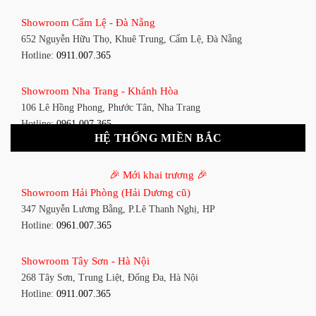
Showroom Bình Thạnh - TP. HCM
Showroom Cẩm Lệ - Đà Nẵng
348 Đ. Bạch Đằng, P. 14, Bình Thạnh, TP HCM
652 Nguyễn Hữu Thọ, Khuê Trung, Cẩm Lệ, Đà Nẵng
Hotline:
0911.007.365
Hotline:
0911.007.365
Showroom Tân Bình 1 - TP. HCM
Showroom Nha Trang - Khánh Hòa
591 Hoàng Văn Thụ, P. 4, Tân Bình, TP HCM
106 Lê Hồng Phong, Phước Tân, Nha Trang
Hotline:
0961.007.365
Hotline:
0961.007.365
HỆ THỐNG MIỀN BẮC
Showroom Tân Bình 2 - TP. HCM
Showroom Vinh - Nghệ An
90 Đ. Cộng Hòa, P. 4, Tân Bình, TP HCM
🎉 Mới khai trương 🎉
27-29 Nguyễn Sỹ Sách, Hưng Bình, TP Vinh, Nghệ An
Hotline:
0911.007.365
Showroom Hải Phòng (Hải Dương cũ)
Hotline:
0911.007.365
347 Nguyễn Lương Bằng, P.Lê Thanh Nghị, HP
Showroom Thuận An - Bình Dương
Hotline:
0961.007.365
Showroom Buôn Ma Thuột
66 đường DT743, An Phú, Thuận An, Bình Dương
119 Lê Thánh Tông, Tân Lợi, Buôn Ma Thuột
Hotline:
0961.007.365
Showroom Tây Sơn - Hà Nội
Hotline:
0961.007.365
268 Tây Sơn, Trung Liệt, Đống Đa, Hà Nội
Showroom Biên Hòa - Đồng Nai
Hotline:
0911.007.365
Showroom Thanh Hóa
452 Nguyễn Ái Quốc, Tân Tiến, TP. Biên Hòa, Đồng Nai
Đại lộ Lê Lợi, Phường Đông Thọ, Tp.Thanh Hóa
Hotline:
0911.007.365