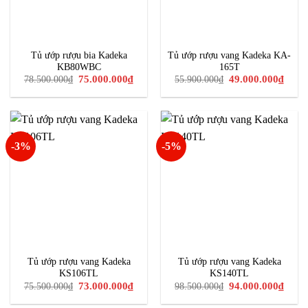
Tủ ướp rượu bia Kadeka
Tủ ướp rượu vang Kadeka KA-
KB80WBC
165T
Giá
Giá
Giá
Giá
75.000.000
₫
49.000.000
₫
78.500.000
₫
55.900.000
₫
gốc
hiện
gốc
hiện
là:
tại
là:
tại
78.500.000₫.
là:
55.900.000₫.
là:
75.000.000₫.
49.00
-3%
-5%
Tủ ướp rượu vang Kadeka
Tủ ướp rượu vang Kadeka
KS106TL
KS140TL
Giá
Giá
Giá
Giá
73.000.000
₫
94.000.000
₫
75.500.000
₫
98.500.000
₫
gốc
hiện
gốc
hiện
là:
tại
là:
tại