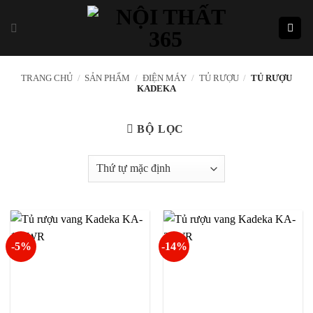
Skip
to
content
TRANG CHỦ
/
SẢN PHẨM
/
ĐIỆN MÁY
/
TỦ RƯỢU
/
TỦ RƯỢU
KADEKA
BỘ LỌC
-5%
-14%