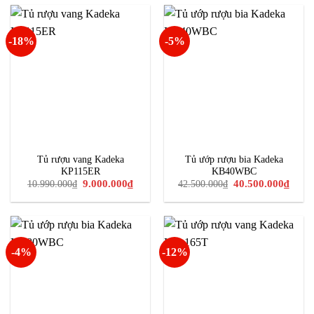
24.800.000₫.
31.00
-18%
-5%
Tủ rượu vang Kadeka
Tủ ướp rượu bia Kadeka
KP115ER
KB40WBC
Giá
Giá
Giá
Giá
9.000.000
₫
40.500.000
₫
10.990.000
₫
42.500.000
₫
gốc
hiện
gốc
hiện
là:
tại
là:
tại
10.990.000₫.
là:
42.500.000₫.
là:
9.000.000₫.
40.50
-4%
-12%