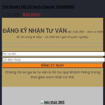
Tivi Smart HD 32 Inch Casper 32HGK610
Giá
Giá
920.000
₫
4.790.000
₫
gốc
hiện
là:
tại
ĐĂNG KÝ NHẬN TƯ VẤN
4.790.000₫.
là:
Nội Thất 365 - Đơn vị thiết
kế, thi công tủ bếp - nội thất trọn gói chuyên nghiệp.
920.000₫.
Chúng tôi sẽ gọi lại tư vấn & hỗ trợ quý khách hàng trong
thời gian sớm nhất có thể.