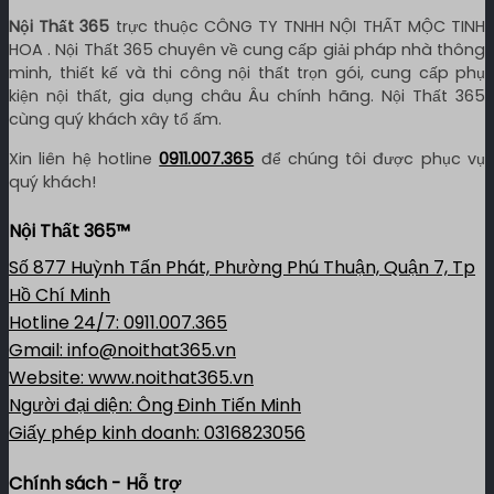
Nội Thất 365
trực thuộc CÔNG TY TNHH NỘI THẤT MỘC TINH
HOA . Nội Thất 365 chuyên về cung cấp giải pháp nhà thông
minh, thiết kế và thi công nội thất trọn gói, cung cấp phụ
kiện nội thất, gia dụng châu Âu chính hãng. Nội Thất 365
cùng quý khách xây tổ ấm.
Xin liên hệ hotline
0911.007.365
để chúng tôi được phục vụ
quý khách!
Nội Thất 365™
Số 877 Huỳnh Tấn Phát, Phường Phú Thuận, Quận 7, Tp
Hồ Chí Minh
Hotline 24/7: 0911.007.365
Gmail: info@noithat365.vn
Website: www.noithat365.vn
Người đại diện: Ông Đinh Tiến Minh
Giấy phép kinh doanh: 0316823056
Chính sách - Hỗ trợ