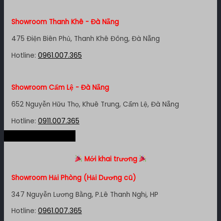
Showroom Quận 11 - TP. HCM
Showroom Thanh Khê - Đà Nẵng
1411 Đường 3/2, P. 16, Quận 11, TP. HCM
475 Điện Biên Phủ, Thanh Khê Đông, Đà Nẵng
Hotline:
0911.007.365
Hotline:
0961.007.365
Showroom Quận 7 - TP. HCM
Showroom Cẩm Lệ - Đà Nẵng
1448 Huỳnh Tấn Phát, Phú Thuận, Quận 7, TP HCM
652 Nguyễn Hữu Thọ, Khuê Trung, Cẩm Lệ, Đà Nẵng
Hotline:
0961.007.365
Hotline:
0911.007.365
Hệ thống miền Bắc
Showroom Bình Thạnh - TP. HCM
Showroom Nha Trang - Khánh Hòa
Mới khai trương
348 Đ. Bạch Đằng, P. 14, Bình Thạnh, TP HCM
106 Lê Hồng Phong, Phước Tân, Nha Trang
Showroom Hải Phòng (Hải Dương cũ)
Hotline:
0911.007.365
Hotline:
0961.007.365
347 Nguyễn Lương Bằng, P.Lê Thanh Nghị, HP
Hotline:
0961.007.365
Showroom Tân Bình 1 - TP. HCM
Showroom Vinh - Nghệ An