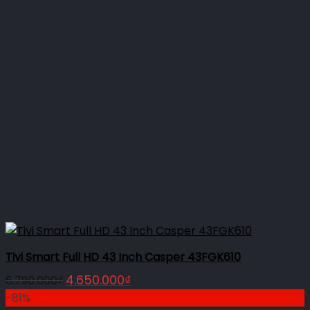
Tivi Smart Full HD 43 Inch Casper 43FGK610
Giá
Giá
4.650.000
₫
6.790.000
₫
gốc
hiện
-81%