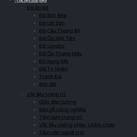
Vật liệu hoàn thiện
Đá ốp lát
Đá Bàn Bếp
Đá Lát Sàn
Đá Cầu Thang Bộ
Đá Ốp Mặt Tiền
Đá Lavabo
Đá Ốp Thang Máy
Đá Nung Kết
Đá Tự Nhiên
Tranh Đá
Bàn đá
Vật liệu trang trí
Giấy dán tường
Sàn gỗ công nghiệp
Tấm lam trang trí
Vật liệu chống cháy, chậm cháy
Tấm ván ngoài trời