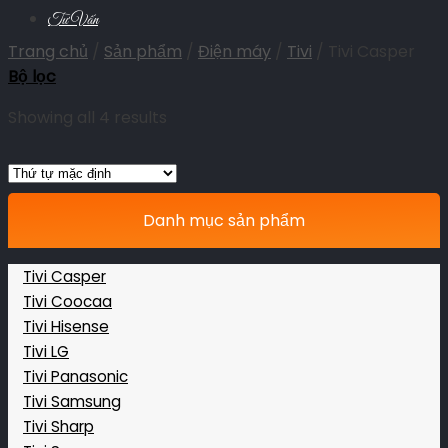
Tư Vấn
Trang chủ
/
Sản phẩm
/
Điện máy
/
Tivi
/
Tivi Casper
Bộ lọc
Showing all 4 results
Danh mục sản phẩm
Tivi Casper
Tivi Coocaa
Tivi Hisense
Tivi LG
Tivi Panasonic
Tivi Samsung
Tivi Sharp