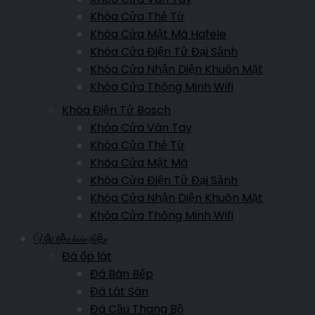
Đường Võ Nguyên Giáp, Quyết Thắng, Lai Châu, Việt Nam
Khóa Cửa Thẻ Từ
Khóa Cửa Mật Mã Hafele
Hotline:
0911.007.365
Khóa Cửa Điện Tử Đại Sảnh
Khóa Cửa Nhận Diện Khuôn Mặt
Showroom Yên Bái
Khóa Cửa Thông Minh Wifi
Nguyễn Thái Học, P.Nguyễn Thái Học, Yên Bái, Việt Nam
Khóa Điện Tử Bosch
Khóa Cửa Vân Tay
Hotline:
0961.007.365
Khóa Cửa Thẻ Từ
Khóa Cửa Mật Mã
Showroom Điện Biên
Khóa Cửa Điện Tử Đại Sảnh
Khóa Cửa Nhận Diện Khuôn Mặt
Trần Đăng Ninh, Thanh Bình, Điện Biên Phủ, TP. Điện Biên Phủ
Khóa Cửa Thông Minh Wifi
Hotline:
0911.007.365
Vật liệu hoàn thiện
Đá ốp lát
Showroom Sơn La
Đá Bàn Bếp
Đá Lát Sàn
Đường Trường Chinh, Phường Quyết Thắng, Sơn La
Đá Cầu Thang Bộ