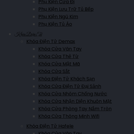
Phụ Kiện Cửa Đi
Phụ Kiện Lưu Trữ Tủ Bếp
Showroom Bắc Kạn
Phụ Kiện Ngũ Kim
Trường Chinh, P. Đức Xuân, TP Bắc Kạn
Phụ Kiện Tủ Áo
Hotline:
0961.007.365
Khóa Điện Tử
Khóa Điện Tử Demax
Khóa Cửa Vân Tay
Showroom Bắc Giang
Khóa Cửa Thẻ Từ
Nguyễn Văn Cừ, P. Ngô Quyền, Tp Bắc Giang
Khóa Cửa Mật Mã
Hotline:
0911.007.365
Khóa Cửa Sắt
Khóa Điện Tử Khách Sạn
Khóa Cửa Điện Tử Đại Sảnh
Showroom Lào Cai
Khóa Cửa Nhôm Chống Nước
Hoàng Liên, P.Kim Tân, TP.Lào Cai, Lào Cai
Khóa Cửa Nhận Diện Khuôn Mặt
Khóa Cửa Phòng Tay Nắm Tròn
Hotline:
0961.007.365
Khóa Cửa Thông Minh Wifi
Khóa Điện Tử Hafele
Showroom Lai Châu
Khóa Cửa Vân Tay