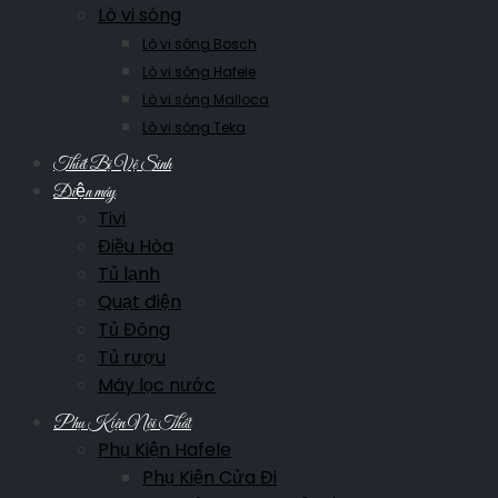
Lò vi sóng
Lò vi sóng Bosch
Lò vi sóng Hafele
Lò vi sóng Malloca
Lò vi sóng Teka
Thiết Bị Vệ Sinh
Điện máy
Tivi
Điều Hòa
Tủ lạnh
Quạt điện
Tủ Đông
Tủ rượu
Máy lọc nước
Phụ Kiện Nội Thất
Phụ Kiện Hafele
Phụ Kiện Cửa Đi