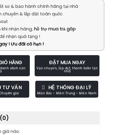
ất xứ & bảo hành chính hãng tại nhà
n chuyển & lắp đặt toàn quốc
hoạt
 khi nhận hàng,
hỗ trợ mua trả góp
để nhận quà tặng !
ay ! Ưu đãi có hạn !
GIỎ HÀNG
ĐẶT MUA NGAY
U TƯ VẤN
HỆ THỐNG ĐẠI LÝ
(0)
 giá nào.