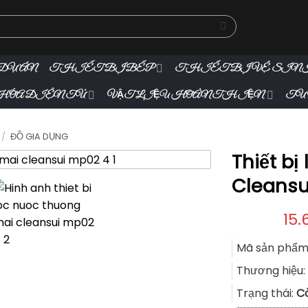
DỰ ÁN
THIẾT BỊ BẾP
THIẾT BỊ VỆ SIN
ÓA ĐIỆN TỬ
VẬT LIỆU HOÀN THIỆN
TƯ
/
ĐỒ GIA DỤNG
Thiết b
Cleansu
15.
Mã sản phẩm
Thương hiệu:
Trạng thái:
C