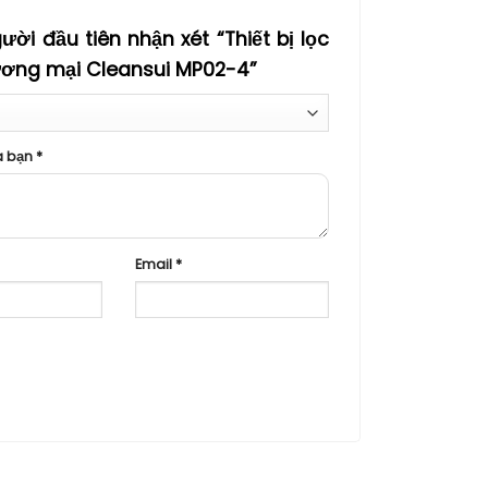
ười đầu tiên nhận xét “Thiết bị lọc
ơng mại Cleansui MP02-4”
a bạn
*
Email
*