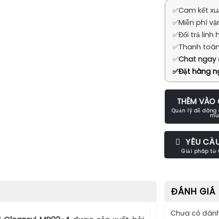
✅
Cam kết xu
✅
Miễn phí vậ
✅
Đổi trả linh 
✅
Thanh toán
✅
Chat ngay
✅
Đặt hàng ng
THÊM VÀO 
YÊU CẦ
ĐÁNH GIÁ 
Chưa có đánh