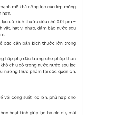
g mạnh mẽ khả năng lọc của lớp màng
n hơn.
 lọc có kích thước siêu nhỏ 0.01 µm –
inh vật, hạt vi nhựa, đảm bảo nước sau
ẩm.
bỏ các cặn bẩn kích thước lớn trong
ng hấp phụ đặc trưng cho phép than
i khó chịu có trong nước.Nước sau lọc
ấu nướng thực phẩm tại các quán ăn,
kế với công suất lọc lớn, phù hợp cho
than hoạt tính giúp lọc bỏ clo dư, mùi