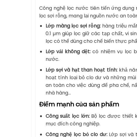
Công nghệ lọc nước tiên tiến ứng dụn
lọc sợi rỗng, mang lại nguồn nước an toà
Lớp màng lọc sợi rỗng:
hàng triệu mắt
0.1 µm giúp lọc giữ các tạp chất, vi s
lọc có thể dùng cho chế biến thực ph
Lớp vải không dệt:
có nhiệm vụ lọc 
nước.
Lớp sợi và hạt than hoạt tính:
khả nă
hoạt tính loại bỏ clo dư và những mù
an toàn cho việc dùng để pha chế, n
nhà hàng…
Điểm mạnh của sản phẩm
Công suất lọc lớn:
Bộ lọc được thiết 
mục đích công nghiệp.
Công nghệ lọc bỏ clo dư:
Lớp sợi và 