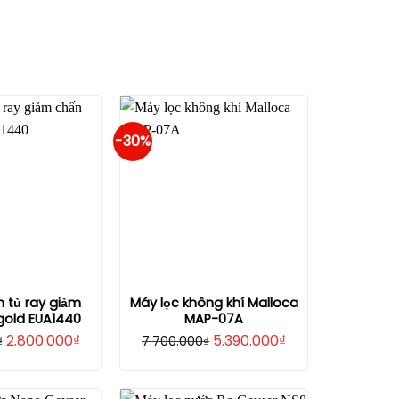
-30%
tủ ray giảm
Máy lọc không khí Malloca
gold EUA1440
MAP-07A
Giá
Giá
Giá
Giá
2.800.000
₫
5.390.000
₫
₫
7.700.000
₫
gốc
hiện
gốc
hiện
là:
tại
là:
tại