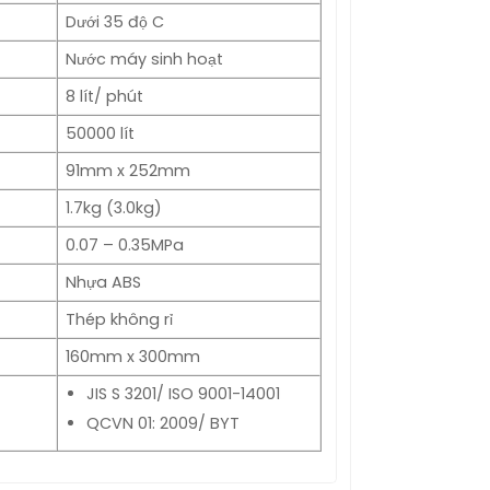
Dưới 35 độ C
Nước máy sinh hoạt
8 lít/ phút
50000 lít
91mm x 252mm
1.7kg (3.0kg)
0.07 – 0.35MPa
Nhựa ABS
Thép không rỉ
160mm x 300mm
JIS S 3201/ ISO 9001-14001
QCVN 01: 2009/ BYT