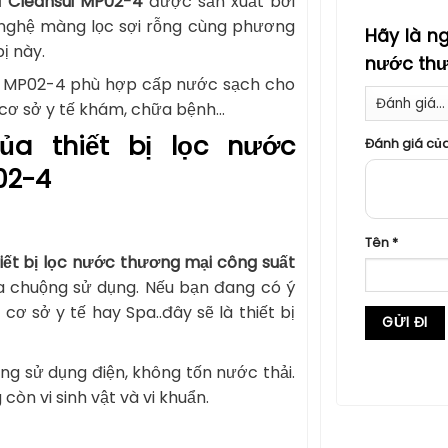
i Cleansui MP02-4
được sản xuất bởi
g nghệ màng lọc sợi rỗng cùng phương
Hãy là ng
ị này.
nước thư
ẩn. MP02-4 phù hợp cấp nước sạch cho
 cơ sở y tế khám, chữa bệnh…
ủa thiết bị lọc nước
Đánh giá củ
02-4
Tên
*
iết bị lọc nước thương mại công suất
chuộng sử dụng. Nếu bạn đang có ý
cơ sở y tế hay Spa..đây sẽ là thiết bị
ông sử dụng điện, không tốn nước thải.
còn vi sinh vật và vi khuẩn.