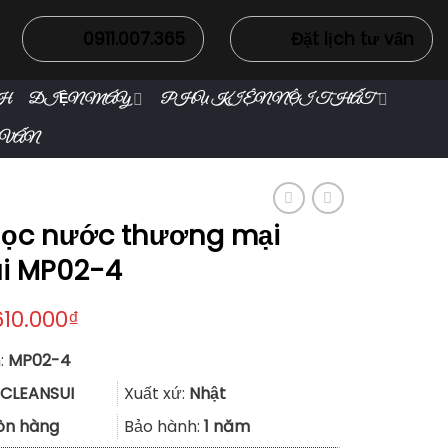
0911.007.365
Đặt lịch tư vấn
H
ĐIỆN MÁY
PHỤ KIỆN NỘI THẤT
 VẤN
ị lọc nước thương mại
i MP02-4
610.000
₫
:
MP02-4
CLEANSUI
Xuất xứ:
Nhật
òn hàng
Bảo hành:
1 năm