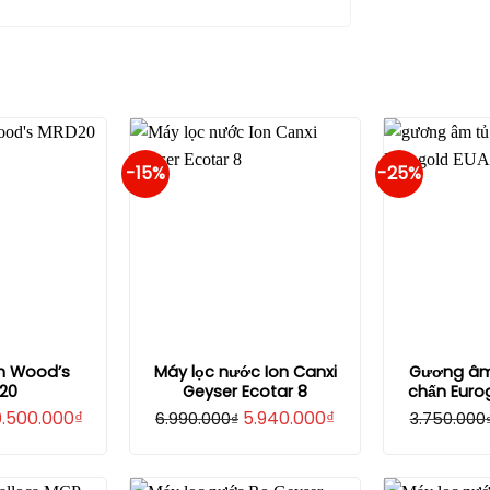
-15%
-25%
m Wood’s
Máy lọc nước Ion Canxi
Gương âm 
20
Geyser Ecotar 8
chấn Euro
iá
Giá
Giá
Giá
0.500.000
₫
5.940.000
₫
6.990.000
₫
3.750.000
ốc
hiện
gốc
hiện
:
tại
là:
tại