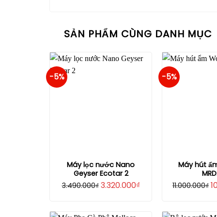
SẢN PHẨM CÙNG DANH MỤC
-5%
-5%
Máy lọc nước Nano
Máy hút ẩ
Geyser Ecotar 2
MRD
Giá
Giá
G
3.320.000
₫
1
3.490.000
₫
11.000.000
₫
gốc
hiện
g
là:
tại
là