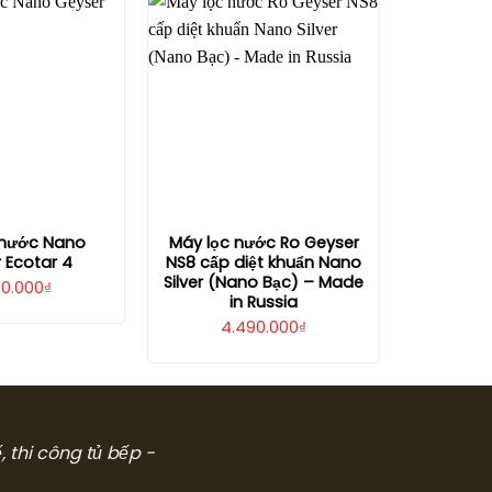
3.750.000₫.
là:
7.700.000₫.
là:
2.800.000₫.
5.390.000₫.
 nước Nano
Máy lọc nước Ro Geyser
 Ecotar 4
NS8 cấp diệt khuẩn Nano
Silver (Nano Bạc) – Made
00.000
₫
in Russia
4.490.000
₫
ế, thi công tủ bếp -