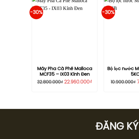
3.490.000₫.
là:
11
3.320.000₫.
-30%
-30%
Máy Pha Cà Phê Malloca
Bộ lọc nước M
MCF35 – IX03 Kính Đen
5K
Giá
Giá
G
22.960.000
₫
32.800.000
₫
10.900.000
₫
gốc
hiện
là:
tại
l
32.800.000₫.
là:
1
22.960.000₫.
ĐĂNG KÝ 