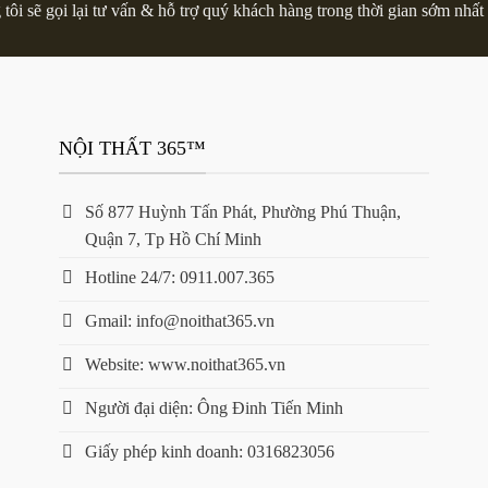
tôi sẽ gọi lại tư vấn & hỗ trợ quý khách hàng trong thời gian sớm nhất 
NỘI THẤT 365™
Số 877 Huỳnh Tấn Phát, Phường Phú Thuận,
Quận 7, Tp Hồ Chí Minh
Hotline 24/7: 0911.007.365
Gmail: info@noithat365.vn
Website: www.noithat365.vn
Người đại diện: Ông Đinh Tiến Minh
Giấy phép kinh doanh: 0316823056