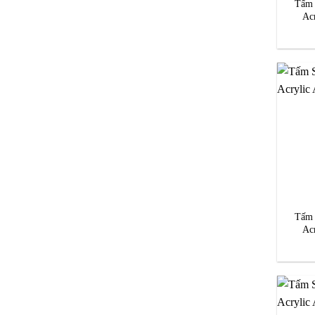
Tấm 
Ac
Tấm 
Ac