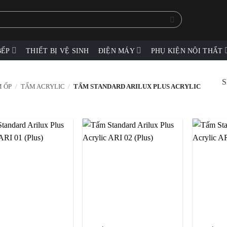
BẾP
THIẾT BỊ VỆ SINH
ĐIỆN MÁY
PHỤ KIỆN NỘI THẤT
S
 ỐP
/
TẤM ACRYLIC
/
TẤM STANDARD ARILUX PLUS ACRYLIC