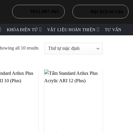
0911.007.365
Đặt lịch tư vấn
KHÓA ĐIỆN TỬ
VẬT LIỆU HOÀN THIỆN
TƯ VẤN
howing all 10 results