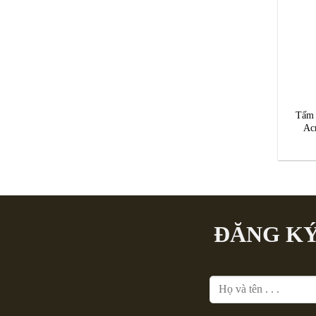
Tấm 
Ac
ĐĂNG KÝ