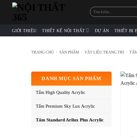
Skip
Tìm
to
kiếm:
content
GIỚI THIỆU
THIẾT KẾ NỘI THẤT
DỰ ÁN
THIẾT BỊ 
TRANG CHỦ
/
SẢN PHẨM
/
VẬT LIỆU TRANG TRÍ
/
TẤM
DANH MỤC SẢN PHẨM
Tấm High Quality Acrylic
Tấm Premium Sky Lux Acrylic
Tấm Standard Arilux Plus Acrylic