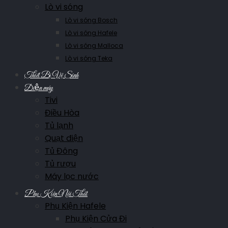
Lò vi sóng
Lò vi sóng Bosch
Lò vi sóng Hafele
Lò vi sóng Malloca
Lò vi sóng Teka
Thiết Bị Vệ Sinh
Điện máy
Tivi
Điều Hòa
Tủ lạnh
Quạt điện
Tủ Đông
Tủ rượu
Máy lọc nước
Phụ Kiện Nội Thất
Phụ Kiện Hafele
Phụ Kiện Cửa Đi