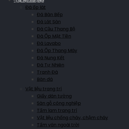
Vật liệu hoàn thiện
Đá ốp lát
Đá Bàn Bếp
Đá Lát Sàn
Đá Cầu Thang Bộ
Đá Ốp Mặt Tiền
Đá Lavabo
Đá Ốp Thang Máy
Đá Nung Kết
Đá Tự Nhiên
Tranh Đá
Bàn đá
Vật liệu trang trí
Giấy dán tường
Sàn gỗ công nghiệp
Tấm lam trang trí
Vật liệu chống cháy, chậm cháy
Tấm ván ngoài trời