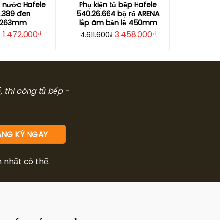
 nước Hafele
Phụ kiện tủ bếp Hafele
1.389 đen
540.26.664 bộ rổ ARENA
X263mm
lắp âm bản lề 450mm
Giá
Giá
Giá
Giá
1.472.000
₫
3.458.000
₫
₫
4.611.600
₫
gốc
hiện
gốc
hiện
là:
tại
là:
tại
1.963.000₫.
là:
4.611.600₫.
là:
1.472.000₫.
3.458.000₫.
ế, thi công tủ bếp -
m nhất có thể.