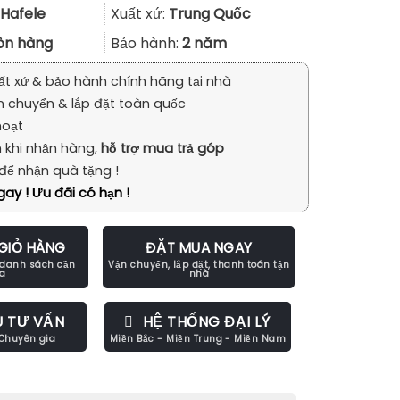
là:
tại
Hafele
Xuất xứ:
Trung Quốc
452.000₫.
là:
òn hàng
Bảo hành:
2 năm
339.000₫.
ất xứ & bảo hành chính hãng tại nhà
n chuyển & lắp đặt toàn quốc
hoạt
 khi nhận hàng,
hỗ trợ mua trả góp
để nhận quà tặng !
ay ! Ưu đãi có hạn !
GIỎ HÀNG
ĐẶT MUA NGAY
U TƯ VẤN
HỆ THỐNG ĐẠI LÝ