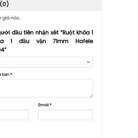
(0)
 giá nào.
ười đầu tiên nhận xét “Ruột khóa 1
ìa 1 đầu vặn 71mm Hafele
04”
a bạn
*
Email
*