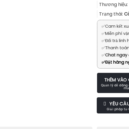
Thương hiệu:
Trạng thái:
C
✅
Cam kết xu
✅
Miễn phí vậ
✅
Đổi trả linh 
✅
Thanh toán
✅
Chat ngay
✅
Đặt hàng ng
THÊM VÀO 
YÊU CẦ