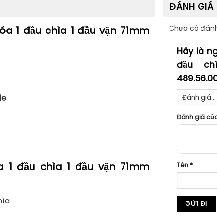
ĐÁNH GIÁ 
Chưa có đánh
hóa 1 đầu chìa 1 đầu vặn 71mm
Hãy là ng
đầu ch
489.56.0
le
Đánh giá củ
khóa 1 đầu chìa 1 đầu vặn 71mm
Tên
*
hìa