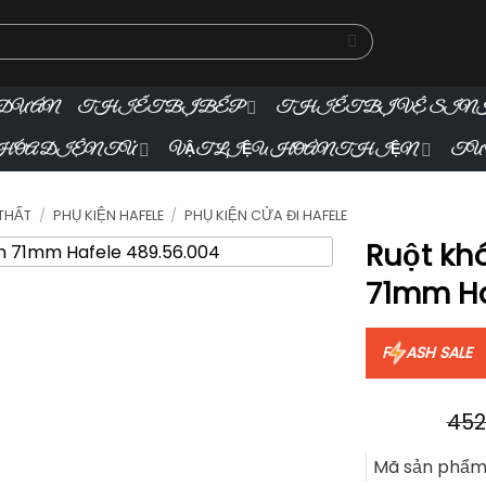
DỰ ÁN
THIẾT BỊ BẾP
THIẾT BỊ VỆ SIN
ÓA ĐIỆN TỬ
VẬT LIỆU HOÀN THIỆN
TƯ
 THẤT
/
PHỤ KIỆN HAFELE
/
PHỤ KIỆN CỬA ĐI HAFELE
Ruột khó
71mm Ha
F
ASH SALE
452
Mã sản phẩm