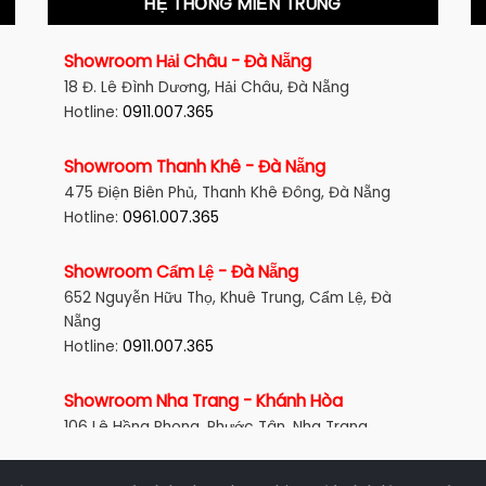
HỆ THỐNG MIỀN TRUNG
Showroom Hải Châu - Đà Nẵng
18 Đ. Lê Đình Dương, Hải Châu, Đà Nẵng
Hotline:
0911.007.365
Showroom Thanh Khê - Đà Nẵng
475 Điện Biên Phủ, Thanh Khê Đông, Đà Nẵng
Hotline:
0961.007.365
Showroom Cẩm Lệ - Đà Nẵng
652 Nguyễn Hữu Thọ, Khuê Trung, Cẩm Lệ, Đà
Nẵng
Hotline:
0911.007.365
Showroom Nha Trang - Khánh Hòa
106 Lê Hồng Phong, Phước Tân, Nha Trang
Hotline:
0961.007.365