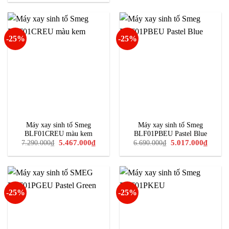
là:
tại
4.492.0
19.490.000₫.
là:
14.617.000₫.
-25%
-25%
Máy xay sinh tố Smeg
Máy xay sinh tố Smeg
BLF01CREU màu kem
BLF01PBEU Pastel Blue
Giá
Giá
Giá
Giá
5.467.000
₫
5.017.000
₫
7.290.000
₫
6.690.000
₫
gốc
hiện
gốc
hiện
là:
tại
là:
tại
7.290.000₫.
là:
6.690.000₫.
là:
5.467.000₫.
5.017.0
-25%
-25%