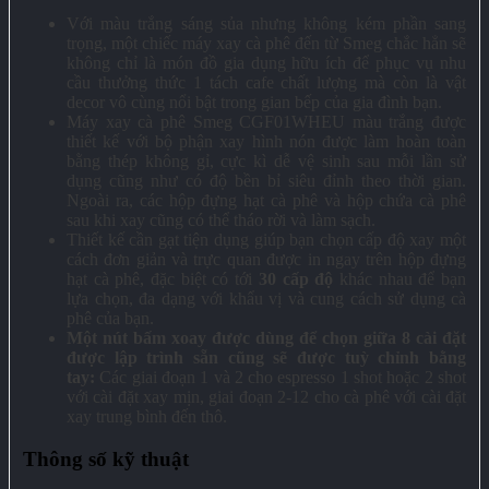
Với màu trắng sáng sủa nhưng không kém phần sang
trọng, một chiếc máy xay cà phê đến từ Smeg chắc hẳn sẽ
không chỉ là món đồ gia dụng hữu ích để phục vụ nhu
cầu thưởng thức 1 tách cafe chất lượng mà còn là vật
decor vô cùng nổi bật trong gian bếp của gia đình bạn.
Máy xay cà phê Smeg CGF01WHEU màu trắng được
thiết kế với bộ phận xay hình nón được làm hoàn toàn
bằng thép không gỉ, cực kì dễ vệ sinh sau mỗi lần sử
dụng cũng như có độ bền bỉ siêu đỉnh theo thời gian.
Ngoài ra, các hộp đựng hạt cà phê và hộp chứa cà phê
sau khi xay cũng có thể tháo rời và làm sạch.
Thiết kế cần gạt tiện dụng giúp bạn chọn cấp độ xay một
cách đơn giản và trực quan được in ngay trên hộp đựng
hạt cà phê, đặc biệt có tới
30 cấp độ
khác nhau để bạn
lựa chọn, đa dạng với khẩu vị và cung cách sử dụng cà
phê của bạn.
Một nút bấm xoay được dùng để chọn giữa 8 cài đặt
được lập trình sẵn cũng sẽ được tuỳ chỉnh bằng
tay:
Các giai đoạn 1 và 2 cho espresso 1 shot hoặc 2 shot
với cài đặt xay mịn, giai đoạn 2-12 cho cà phê với cài đặt
xay trung bình đến thô.
Thông số kỹ thuật