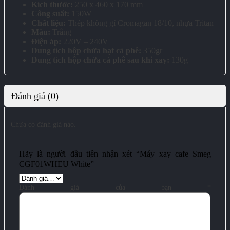
Kích thước:
250 x 460 x 170 mm
Công suất:
150W
Chất liệu:
Thép không gỉ Cromagan 18/10, nhựa Tritan
Màu:
Trắng
Điện áp:
220V – 240V
Dung tích hộp chứa hạt cà phê:
350gr
Dung tích hộp chứa cà phê sau khi xay:
130g
Đánh giá (0)
Chưa có đánh giá nào.
Hãy là người đầu tiên nhận xét “Máy xay cafe Smeg
CGF01WHEU White”
Đánh giá của bạn
*