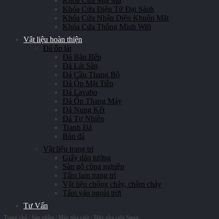
Khóa Cửa Mật Mã
Khóa Cửa Điện Tử Đại Sảnh
Khóa Cửa Nhận Diện Khuôn Mặt
Khóa Cửa Thông Minh Wifi
Vật liệu hoàn thiện
Đá ốp lát
Đá Bàn Bếp
Đá Lát Sàn
Đá Cầu Thang Bộ
Đá Ốp Mặt Tiền
Đá Lavabo
Đá Ốp Thang Máy
Đá Nung Kết
Đá Tự Nhiên
Tranh Đá
Bàn đá
Vật liệu trang trí
Giấy dán tường
Sàn gỗ công nghiệp
Tấm lam trang trí
Vật liệu chống cháy, chậm cháy
Tấm ván ngoài trời
Tư Vấn
Trang chủ
/
Sản phẩm
/
Máy pha cafe
/
Máy pha cafe Smeg