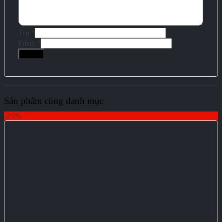
Tên
*
Email
*
Sản phẩm cùng danh mục
-25%