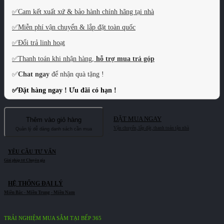
✅
Cam kết xuất xứ & bảo hành chính hãng tại nhà
✅
Miễn phí vận chuyển & lắp đặt toàn quốc
✅
Đổi trả linh hoạt
✅
Thanh toán khi nhận hàng,
hỗ trợ mua trả góp
✅
Chat ngay
để nhận quà tặng !
✅
Đặt hàng ngay ! Ưu đãi có hạn !
ĐẶT MUA NGAY
Thêm vào giỏ hàng
YÊU CẦU TƯ VẤN
HỆ THỐNG ĐẠI LÝ
TRẢI NGHIỆM MUA SẮM TẠI BẾP 365