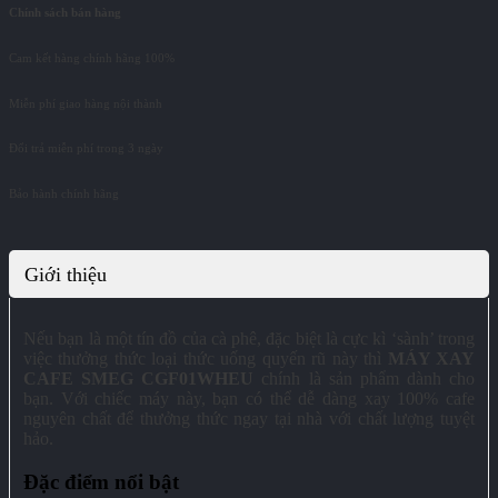
Chính sách bán hàng
Cam kết hàng chính hãng 100%
Miễn phí giao hàng nội thành
Đổi trả miễn phí trong 3 ngày
Bảo hành chính hãng
Giới thiệu
Nếu bạn là một tín đồ của cà phê, đặc biệt là cực kì ‘sành’ trong
việc thưởng thức loại thức uống quyến rũ này thì
MÁY XAY
CAFE SMEG CGF01WHEU
chính là sản phẩm dành cho
bạn. Với chiếc máy này, bạn có thể dễ dàng xay 100% cafe
nguyên chất để thưởng thức ngay tại nhà với chất lượng tuyệt
hảo.
Đặc điểm nổi bật