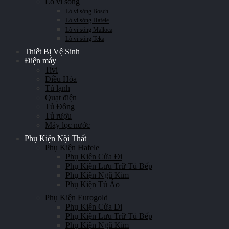
Lò vi sóng
Lò vi sóng Bosch
Lò vi sóng Hafele
Lò vi sóng Malloca
Lò vi sóng Teka
Thiết Bị Vệ Sinh
Điện máy
Tivi
Điều Hòa
Tủ lạnh
Quạt điện
Tủ Đông
Tủ rượu
Máy lọc nước
Phụ Kiện Nội Thất
Phụ Kiện Hafele
Phụ Kiện Cửa Đi
Phụ Kiện Lưu Trữ Tủ Bếp
Phụ Kiện Ngũ Kim
Phụ Kiện Tủ Áo
Phụ Kiện Eurogold
Phụ Kiện Cửa Đi
Phụ Kiện Lưu Trữ Tủ Bếp
Phụ Kiện Ngũ Kim