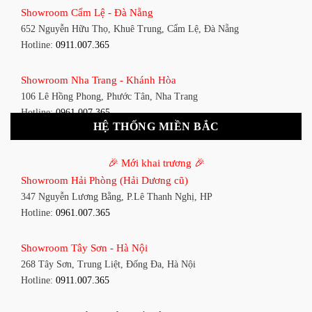
Showroom Cẩm Lệ - Đà Nẵng
348 Đ. Bạch Đằng, P. 14, Bình Thạnh, TP HCM
652 Nguyễn Hữu Thọ, Khuê Trung, Cẩm Lệ, Đà Nẵng
Hotline:
0911.007.365
Hotline:
0911.007.365
Showroom Tân Bình 1 - TP. HCM
Showroom Nha Trang - Khánh Hòa
591 Hoàng Văn Thụ, P. 4, Tân Bình, TP HCM
106 Lê Hồng Phong, Phước Tân, Nha Trang
Hotline:
0961.007.365
Hotline:
0961.007.365
HỆ THỐNG MIỀN BẮC
Showroom Tân Bình 2 - TP. HCM
Showroom Vinh - Nghệ An
90 Đ. Cộng Hòa, P. 4, Tân Bình, TP HCM
🎉 Mới khai trương 🎉
27-29 Nguyễn Sỹ Sách, Hưng Bình, TP Vinh, Nghệ An
Hotline:
0911.007.365
Showroom Hải Phòng (Hải Dương cũ)
Hotline:
0911.007.365
347 Nguyễn Lương Bằng, P.Lê Thanh Nghị, HP
Showroom Thuận An - Bình Dương
Hotline:
0961.007.365
Showroom Buôn Ma Thuột
66 đường DT743, An Phú, Thuận An, Bình Dương
119 Lê Thánh Tông, Tân Lợi, Buôn Ma Thuột
Hotline:
0961.007.365
Showroom Tây Sơn - Hà Nội
Hotline:
0961.007.365
268 Tây Sơn, Trung Liệt, Đống Đa, Hà Nội
Showroom Biên Hòa - Đồng Nai
Hotline:
0911.007.365
Showroom Thanh Hóa
452 Nguyễn Ái Quốc, Tân Tiến, TP. Biên Hòa, Đồng Nai
Đại lộ Lê Lợi, Phường Đông Thọ, Tp.Thanh Hóa
Hotline:
0911.007.365