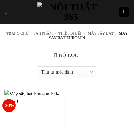
Skip
to
content
TRANG CHỦ
/
SẢN PHẨM
/
THIẾT BỊ BẾP
/
MÁY SẤY BÁT
/
MÁY
SẤY BÁT EUROSUN
BỘ LỌC
-30%