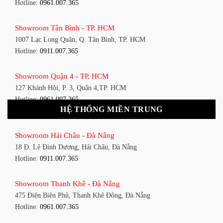
Hotline:
0961.007.365
Showroom Tân Bình - TP. HCM
1007 Lạc Long Quân, Q. Tân Bình, TP. HCM
Hotline:
0911.007.365
Showroom Quận 4 - TP. HCM
127 Khánh Hội, P. 3, Quận 4,TP. HCM
Hotline:
0961.007.365
HỆ THỐNG MIỀN TRUNG
Showroom Quận 11 - TP. HCM
Showroom Hải Châu - Đà Nẵng
1411 Đường 3/2, P. 16, Quận 11, TP. HCM
18 Đ. Lê Đình Dương, Hải Châu, Đà Nẵng
Hotline:
0911.007.365
Hotline:
0911.007.365
Showroom Quận 7 - TP. HCM
Showroom Thanh Khê - Đà Nẵng
1448 Huỳnh Tấn Phát, Phú Thuận, Quận 7, TP HCM
475 Điện Biên Phủ, Thanh Khê Đông, Đà Nẵng
Hotline:
0961.007.365
Hotline:
0961.007.365
Showroom Bình Thạnh - TP. HCM