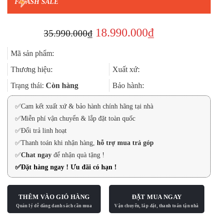
F
ASH SALE
Giá
Giá
18.990.000
₫
35.990.000
₫
gốc
hiện
Mã sản phẩm:
là:
tại
Thương hiệu:
Xuất xứ:
35.990.000₫.
là:
Trạng thái:
Còn hàng
Bảo hành:
18.990.000₫.
✅
Cam kết xuất xứ & bảo hành chính hãng tại nhà
✅
Miễn phí vận chuyển & lắp đặt toàn quốc
✅
Đổi trả linh hoạt
✅
Thanh toán khi nhận hàng,
hỗ trợ mua trả góp
✅
Chat ngay
để nhận quà tặng !
✅
Đặt hàng ngay ! Ưu đãi có hạn !
THÊM VÀO GIỎ HÀNG
ĐẶT MUA NGAY