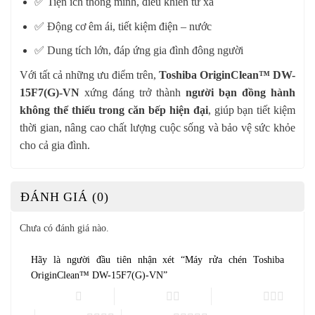
✅ Tiện ích thông minh, điều khiển từ xa
✅ Động cơ êm ái, tiết kiệm điện – nước
✅ Dung tích lớn, đáp ứng gia đình đông người
Với tất cả những ưu điểm trên,
Toshiba OriginClean™ DW-
15F7(G)-VN
xứng đáng trở thành
người bạn đồng hành
không thể thiếu trong căn bếp hiện đại
, giúp bạn tiết kiệm
thời gian, nâng cao chất lượng cuộc sống và bảo vệ sức khỏe
cho cả gia đình.
ĐÁNH GIÁ (0)
Chưa có đánh giá nào.
Hãy là người đầu tiên nhận xét “Máy rửa chén Toshiba
OriginClean™ DW-15F7(G)-VN”
1 trên 5 sao
2 trên 5 sao
3 trên 5 sao