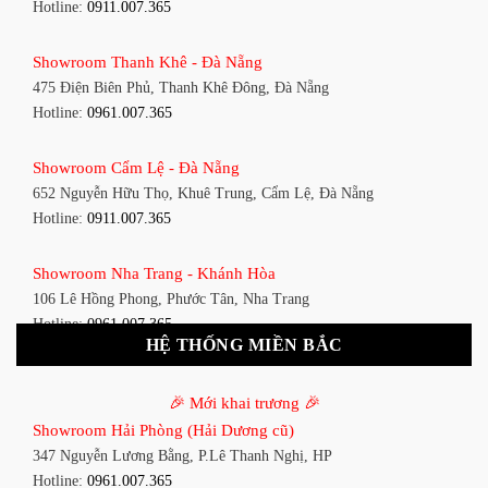
Hotline:
0911.007.365
Showroom Quận 7 - TP. HCM
Showroom Thanh Khê - Đà Nẵng
1448 Huỳnh Tấn Phát, Phú Thuận, Quận 7, TP HCM
475 Điện Biên Phủ, Thanh Khê Đông, Đà Nẵng
Hotline:
0961.007.365
Hotline:
0961.007.365
Showroom Bình Thạnh - TP. HCM
Showroom Cẩm Lệ - Đà Nẵng
348 Đ. Bạch Đằng, P. 14, Bình Thạnh, TP HCM
652 Nguyễn Hữu Thọ, Khuê Trung, Cẩm Lệ, Đà Nẵng
Hotline:
0911.007.365
Hotline:
0911.007.365
Showroom Tân Bình 1 - TP. HCM
Showroom Nha Trang - Khánh Hòa
591 Hoàng Văn Thụ, P. 4, Tân Bình, TP HCM
106 Lê Hồng Phong, Phước Tân, Nha Trang
Hotline:
0961.007.365
Hotline:
0961.007.365
HỆ THỐNG MIỀN BẮC
Showroom Tân Bình 2 - TP. HCM
Showroom Vinh - Nghệ An
90 Đ. Cộng Hòa, P. 4, Tân Bình, TP HCM
🎉 Mới khai trương 🎉
27-29 Nguyễn Sỹ Sách, Hưng Bình, TP Vinh, Nghệ An
Hotline:
0911.007.365
Showroom Hải Phòng (Hải Dương cũ)
Hotline:
0911.007.365
347 Nguyễn Lương Bằng, P.Lê Thanh Nghị, HP
Showroom Thuận An - Bình Dương
Hotline:
0961.007.365
Showroom Buôn Ma Thuột
66 đường DT743, An Phú, Thuận An, Bình Dương