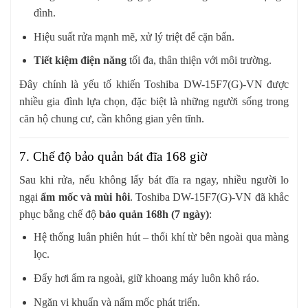
đình.
Hiệu suất rửa mạnh mẽ, xử lý triệt để cặn bẩn.
Tiết kiệm điện năng
tối đa, thân thiện với môi trường.
Đây chính là yếu tố khiến Toshiba DW-15F7(G)-VN được
nhiều gia đình lựa chọn, đặc biệt là những người sống trong
căn hộ chung cư, cần không gian yên tĩnh.
7. Chế độ bảo quản bát đĩa 168 giờ
Sau khi rửa, nếu không lấy bát đĩa ra ngay, nhiều người lo
ngại
ẩm mốc và mùi hôi
. Toshiba DW-15F7(G)-VN đã khắc
phục bằng chế độ
bảo quản 168h (7 ngày)
:
Hệ thống luân phiên hút – thổi khí từ bên ngoài qua màng
lọc.
Đẩy hơi ẩm ra ngoài, giữ khoang máy luôn khô ráo.
Ngăn vi khuẩn và nấm mốc phát triển.