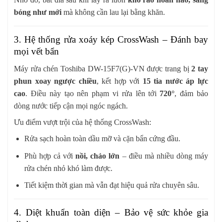
bóng như mới
mà không cần lau lại bằng khăn.
3. Hệ thống rửa xoáy kép CrossWash – Đánh bay
mọi vết bẩn
Máy rửa chén Toshiba DW-15F7(G)-VN được trang bị
2 tay
phun xoay ngược chiều
, kết hợp với
15 tia nước áp lực
cao
. Điều này tạo nên phạm vi rửa lên tới
720°
, đảm bảo
dòng nước tiếp cận mọi ngóc ngách.
Ưu điểm vượt trội của hệ thống CrossWash:
Rửa sạch hoàn toàn dầu mỡ và cặn bẩn cứng đầu.
Phù hợp cả với
nồi, chảo lớn
– điều mà nhiều dòng máy
rửa chén nhỏ khó làm được.
Tiết kiệm thời gian mà vẫn đạt hiệu quả rửa chuyên sâu.
4. Diệt khuẩn toàn diện – Bảo vệ sức khỏe gia