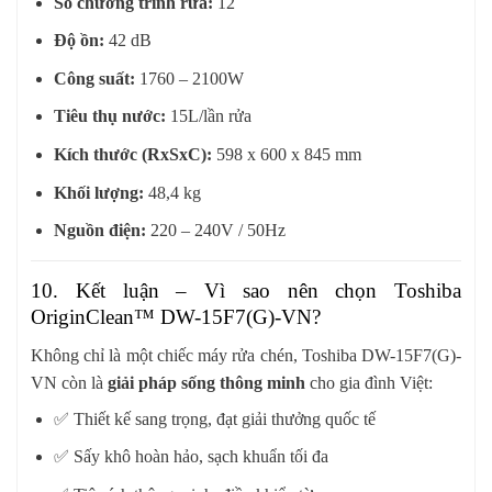
Số chương trình rửa:
12
Độ ồn:
42 dB
Công suất:
1760 – 2100W
Tiêu thụ nước:
15L/lần rửa
Kích thước (RxSxC):
598 x 600 x 845 mm
Khối lượng:
48,4 kg
Nguồn điện:
220 – 240V / 50Hz
10. Kết luận – Vì sao nên chọn Toshiba
OriginClean™ DW-15F7(G)-VN?
Không chỉ là một chiếc máy rửa chén, Toshiba DW-15F7(G)-
VN còn là
giải pháp sống thông minh
cho gia đình Việt:
✅ Thiết kế sang trọng, đạt giải thưởng quốc tế
✅ Sấy khô hoàn hảo, sạch khuẩn tối đa