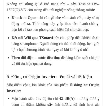
Không chỉ dừng lại ở khả năng rửa – sấy, Toshiba DW-
15F7(G)-VN còn mang đến trải nghiệm
sống thông minh
:
Knock to Open
: chỉ cần gõ nhẹ vào cánh cửa, máy sẽ tự
động mở ra. Tính năng này giúp thao tác nhanh chóng,
tiện lợi và tạo nên phong cách hiện đại cho căn bếp.
Kết nối Wifi qua TSmartLife
: cho phép điều khiển từ xa
bằng smartphone. Người dùng có thể khởi động, hẹn giờ,
lựa chọn chương trình rửa ngay cả khi không ở nhà.
Theo dõi điện – nước tiêu thụ
: dễ dàng kiểm soát chi phí
và tối ưu hiệu quả sử dụng.
6. Động cơ Origin Inverter – êm ái và tiết kiệm
Một điểm cộng lớn khác của sản phẩm là
động cơ Origin
Inverter
:
Vận hành siêu êm, độ ồn chỉ
42 dB(A)
– tương đương
tiếng thì thầm, không gây ảnh hưởng tới sinh hoạt gia