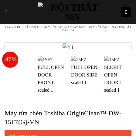
Skip
to
content
TRANG CHỦ
/
SẢN PHẨM
/
MÁY RỬA BÁT - MÁY SẤY BÁT
/
MÁY RỬA BÁT
/
MÁY RỬA BÁT
TOSHIBA
-47%
Máy rửa chén Toshiba OriginClean™ DW-
15F7(G)-VN