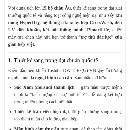
Với dung tích lớn
15 bộ châu Âu
, thiết kế sang trọng đạt giải
thưởng quốc tế và hàng loạt công nghệ hiện đại như
sấy khí
nóng HyperDry, hệ thống rửa xoáy kép CrossWash, đèn
UV diệt khuẩn, kết nối thông minh TSmartLife
, chiếc
máy rửa chén này hứa hẹn trở thành
“trợ thủ đắc lực” của
gian bếp Việt
.
1. Thiết kế sang trọng đạt chuẩn quốc tế
Điểm đầu tiên khiến Toshiba DW-15F7(G)-VN gây ấn tượng
mạnh chính là
ngoại hình cao cấp
. Sản phẩm sở hữu:
Sắc Xám Morandi thanh lịch
– gam màu được mệnh
danh là “biểu tượng của sự tinh tế Ý”, dễ dàng kết hợp
trong nhiều phong cách nội thất.
Thiết kế tràn viền hiện đại
, tối giản nhưng sang trọng,
tạo điểm nhấn cho không gian bếp.
Màn hình cảm ứng ẩn
trực quan, dễ thao tác, đồng thời