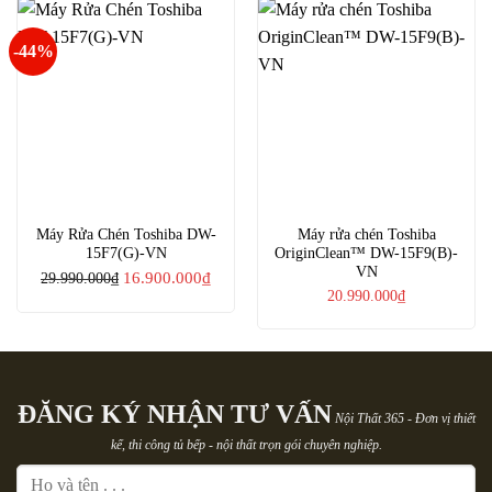
-44%
Máy Rửa Chén Toshiba DW-
Máy rửa chén Toshiba
15F7(G)-VN
OriginClean™ DW-15F9(B)-
VN
Giá
Giá
16.900.000
₫
29.990.000
₫
20.990.000
₫
gốc
hiện
là:
tại
29.990.000₫.
là:
16.900.000₫.
ĐĂNG KÝ NHẬN TƯ VẤN
Nội Thất 365 - Đơn vị thiết
kế, thi công tủ bếp - nội thất trọn gói chuyên nghiệp.