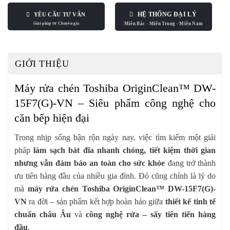
HỆ THỐNG ĐẠI LÝ
YÊU CẦU TƯ VẤN
GIỚI THIỆU
Máy rửa chén Toshiba OriginClean™ DW-
15F7(G)-VN – Siêu phẩm công nghệ cho
căn bếp hiện đại
Trong nhịp sống bận rộn ngày nay, việc tìm kiếm một giải
pháp
làm sạch bát đĩa nhanh chóng, tiết kiệm thời gian
nhưng vẫn đảm bảo an toàn cho sức khỏe
đang trở thành
ưu tiên hàng đầu của nhiều gia đình. Đó cũng chính là lý do
mà
máy rửa chén Toshiba OriginClean™ DW-15F7(G)-
VN
ra đời – sản phẩm kết hợp hoàn hảo giữa
thiết kế tinh tế
chuẩn châu Âu
và
công nghệ rửa – sấy tiên tiến hàng
đầu
.