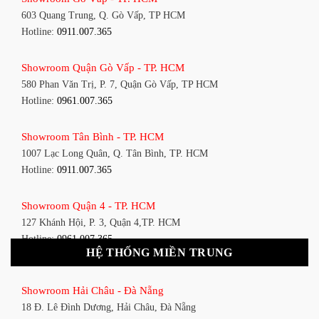
603 Quang Trung, Q. Gò Vấp, TP HCM
Hotline:
0911.007.365
Showroom Quận Gò Vấp - TP. HCM
580 Phan Văn Trị, P. 7, Quận Gò Vấp, TP HCM
Hotline:
0961.007.365
Showroom Tân Bình - TP. HCM
1007 Lạc Long Quân, Q. Tân Bình, TP. HCM
Hotline:
0911.007.365
Showroom Quận 4 - TP. HCM
127 Khánh Hội, P. 3, Quận 4,TP. HCM
Hotline:
0961.007.365
HỆ THỐNG MIỀN TRUNG
Showroom Quận 11 - TP. HCM
Showroom Hải Châu - Đà Nẵng
1411 Đường 3/2, P. 16, Quận 11, TP. HCM
18 Đ. Lê Đình Dương, Hải Châu, Đà Nẵng
Hotline:
0911.007.365