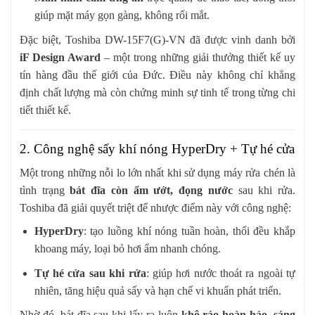
giúp mặt máy gọn gàng, không rối mắt.
Đặc biệt, Toshiba DW-15F7(G)-VN đã được vinh danh bởi
iF Design Award
– một trong những giải thưởng thiết kế uy
tín hàng đầu thế giới của Đức. Điều này không chỉ khẳng
định chất lượng mà còn chứng minh sự tinh tế trong từng chi
tiết thiết kế.
2. Công nghệ sấy khí nóng HyperDry + Tự hé cửa
Một trong những nỗi lo lớn nhất khi sử dụng máy rửa chén là
tình trạng
bát đĩa còn ẩm ướt, đọng nước
sau khi rửa.
Toshiba đã giải quyết triệt để nhược điểm này với công nghệ:
HyperDry
: tạo luồng khí nóng tuần hoàn, thổi đều khắp
khoang máy, loại bỏ hơi ẩm nhanh chóng.
Tự hé cửa sau khi rửa
: giúp hơi nước thoát ra ngoài tự
nhiên, tăng hiệu quả sấy và hạn chế vi khuẩn phát triển.
Nhờ đó, bát đĩa sau khi lấy ra luôn
khô ráo hoàn hảo, sáng