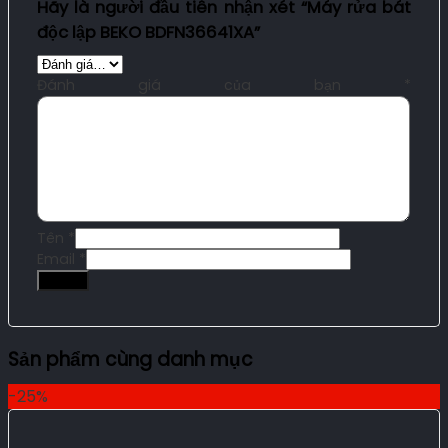
Hãy là người đầu tiên nhận xét “Máy rửa bát
độc lập BEKO BDFN36641XA”
Đánh giá của bạn
*
Tên
*
Email
*
Sản phẩm cùng danh mục
-25%