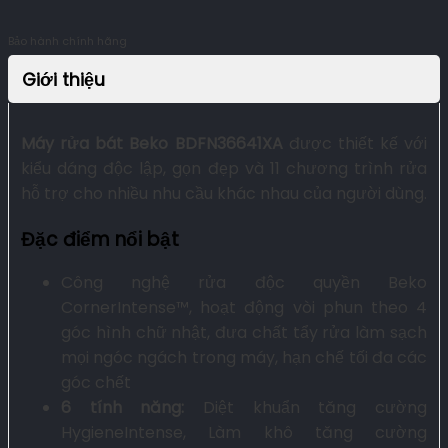
Bảo hành chính hãng
Giới thiệu
Máy rửa bát Beko BDFN36641XA
được thiết kế với
kiểu dáng độc lập, gọn đẹp và 11 chương trình rửa
hỗ trợ cho nhiều nhu cầu khác nhau của người dùng.
Đặc điểm nổi bật
Công nghệ rửa độc quyền Beko
CornerIntense™, hoạt động vòi phun theo 4
góc hình chữ nhật, đưa chất tẩy rửa làm sạch
mọi ngóc ngách trong máy, hạn chế tối đa các
góc chết
6 tính năng:
Diệt khuẩn tăng cường
HygieneIntense, Làm khô tăng cường