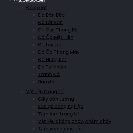
Vật liệu hoàn thiện
Đá ốp lát
Đá Bàn Bếp
Đá Lát Sàn
Đá Cầu Thang Bộ
Đá Ốp Mặt Tiền
Đá Lavabo
Đá Ốp Thang Máy
Đá Nung Kết
Đá Tự Nhiên
Tranh Đá
Bàn đá
Vật liệu trang trí
Giấy dán tường
Sàn gỗ công nghiệp
Tấm lam trang trí
Vật liệu chống cháy, chậm cháy
Tấm ván ngoài trời