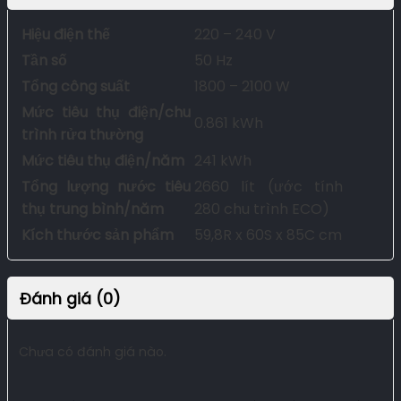
Hiệu điện thế
220 – 240 V
Tần số
50 Hz
Tổng công suất
1800 – 2100 W
Mức tiêu thụ điện/chu
0.861 kWh
trình rửa thường
Mức tiêu thụ điện/năm
241 kWh
Tổng lượng nước tiêu
2660 lít (ước tính
thụ trung bình/năm
280 chu trình ECO)
Kích thước sản phẩm
59,8R x 60S x 85C cm
Đánh giá (0)
Chưa có đánh giá nào.