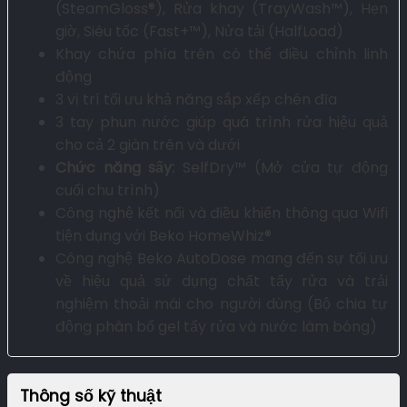
(SteamGloss®), Rửa khay (TrayWash™), Hẹn
giờ, Siêu tốc (Fast+™), Nửa tải (HalfLoad)
Khay chứa phía trên có thể điều chỉnh linh
động
3 vị trí tối ưu khả năng sắp xếp chén đĩa
3 tay phun nước giúp quá trình rửa hiệu quả
cho cả 2 giàn trên và dưới
Chức năng sấy:
SelfDry™ (Mở cửa tự động
cuối chu trình)
Công nghệ kết nối và điều khiển thông qua Wifi
tiện dụng với Beko HomeWhiz®
Công nghệ Beko AutoDose mang đến sự tối ưu
về hiệu quả sử dụng chất tẩy rửa và trải
nghiệm thoải mái cho người dùng (Bộ chia tự
động phân bổ gel tẩy rửa và nước làm bóng)
Thông số kỹ thuật