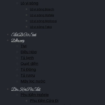
Lò vi sóng
Lò vi sóng Bosch
Lò vi sóng Hafele
Lò vi sóng Malloca
Lò vi sóng Teka
Thiết Bị Vệ Sinh
Điện máy
Tivi
Điều Hòa
Tủ lạnh
Quạt điện
Tủ Đông
Tủ rượu
Máy lọc nước
Phụ Kiện Nội Thất
Phụ Kiện Hafele
Phụ Kiện Cửa Đi