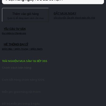
ĐẶT MUA NGAY
Thêm vào giỏ hàng
YÊU CẦU TƯ VẤN
HỆ THỐNG ĐẠI LÝ
TRẢI NGHIỆM MUA SẮM TẠI BẾP 365
Chính sách bán hàng
Cam kết hàng chính hãng 100%
Miễn phí giao hàng nội thành
Đổi trả miễn phí trong 3 ngày