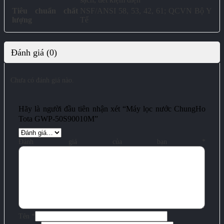
Tiêu chuẩn chất
NSF/ANSI 58, 53, 42, 61; QCVN Bộ Y
lượng
Tế
Đánh giá (0)
Chưa có đánh giá nào.
Hãy là người đầu tiên nhận xét “Máy lọc nước ChungHo
Tota GWP-50S90010M”
Đánh giá của bạn
*
Tên
*