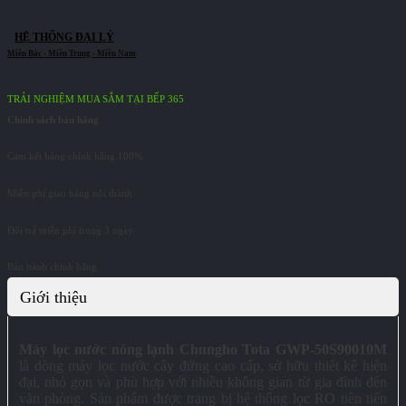
HỆ THỐNG ĐẠI LÝ
TRẢI NGHIỆM MUA SẮM TẠI BẾP 365
Chính sách bán hàng
Cam kết hàng chính hãng 100%
Miễn phí giao hàng nội thành
Đổi trả miễn phí trong 3 ngày
Bảo hành chính hãng
Giới thiệu
Máy lọc nước nóng lạnh Chungho Tota GWP-50S90010M
là dòng máy lọc nước cây đứng cao cấp, sở hữu thiết kế hiện
đại, nhỏ gọn và phù hợp với nhiều không gian từ gia đình đến
văn phòng. Sản phẩm được trang bị hệ thống lọc RO tiên tiến