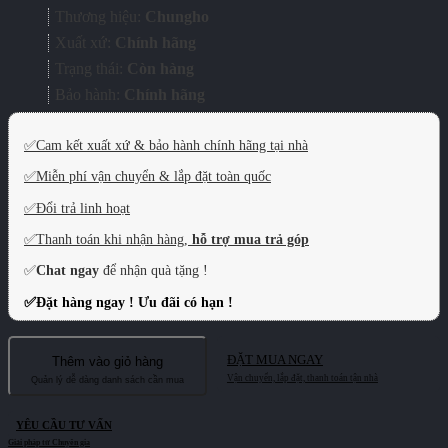
là:
tại
Thương hiệu:
Chungho
22.900.000₫.
là:
Xuất xứ:
Chính hãng
13.300.000₫.
Trạng thái:
Còn hàng
Bảo hành:
Chính hãng
✅
Cam kết xuất xứ & bảo hành chính hãng tại nhà
✅
Miễn phí vận chuyển & lắp đặt toàn quốc
✅
Đổi trả linh hoạt
✅
Thanh toán khi nhận hàng,
hỗ trợ mua trả góp
✅
Chat ngay
để nhận quà tặng !
✅
Đặt hàng ngay ! Ưu đãi có hạn !
ĐẶT MUA NGAY
Thêm vào giỏ hàng
YÊU CẦU TƯ VẤN