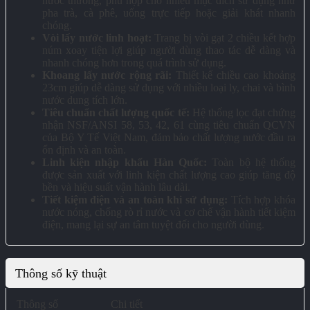
nước thường, phù hợp cho nhiều mục đích sử dụng như
pha trà, cà phê, uống trực tiếp hoặc giải khát nhanh
chóng.
Vòi lấy nước linh hoạt:
Trang bị vòi gạt 2 chiều kết hợp
núm xoay tiện lợi giúp người dùng thao tác dễ dàng và
nhanh chóng hơn trong quá trình sử dụng.
Khoang lấy nước rộng rãi:
Thiết kế chiều cao khoảng
23cm giúp dễ dàng sử dụng với nhiều loại ly, chai và bình
nước dung tích lớn.
Tiêu chuẩn chất lượng quốc tế:
Hệ thống lọc đạt chứng
nhận NSF/ANSI 58, 53, 42, 61 cùng tiêu chuẩn QCVN
của Bộ Y Tế Việt Nam, đảm bảo chất lượng nước đầu ra
ổn định và an toàn.
Linh kiện nhập khẩu Hàn Quốc:
Toàn bộ hệ thống
được sản xuất với linh kiện chất lượng cao giúp tăng độ
bền và hiệu suất vận hành lâu dài.
Tiết kiệm điện và an toàn khi sử dụng:
Tích hợp khóa
nước nóng, chống rò rỉ nước và cơ chế vận hành tiết kiệm
điện, mang lại sự an tâm tuyệt đối cho người dùng.
Thông số kỹ thuật
Thông số
Chi tiết