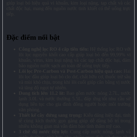
giúp loại bỏ hiệu quả vi khuẩn, kim loại nặng, tạp chất và các
chất độc hại, mang đến nguồn nước tinh khiết có thể uống trực
tiếp.
Đặc điểm nổi bật
Công nghệ lọc RO 4 cấp tiên tiến:
Hệ thống lọc RO với
lõi lọc nguyên khối cao cấp giúp loại bỏ đến 99,99% vi
khuẩn, virus, kim loại nặng và các tạp chất độc hại, đảm
bảo nguồn nước sạch an toàn để uống trực tiếp.
Lõi lọc Pre-Carbon và Post-Carbon hiệu quả cao:
Hai
lõi lọc đầu giúp loại bỏ clo dư, chất hữu cơ, thuốc trừ sâu
và mùi khó chịu, trong khi lõi cuối giúp cân bằng vị nước
và tăng độ ngọt tự nhiên.
Dung tích lớn 11.2 lít:
Bao gồm nước nóng 2.7L, nước
lạnh 3.0L và nước thường 5.5L, đáp ứng tốt nhu cầu sử
dụng liên tục cho gia đình đông người hoặc môi trường
văn phòng.
Thiết kế cây đứng sang trọng:
Kiểu dáng hiện đại, tinh
tế cùng kích thước gọn gàng giúp dễ dàng bố trí trong
nhiều không gian mà vẫn đảm bảo tính thẩm mỹ cao.
3 chế độ nước tiện lợi:
Cung cấp nước nóng, lạnh và