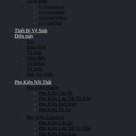
Lò vi sóng
Lò vi sóng Bosch
Lò vi sóng Hafele
Lò vi sóng Malloca
Lò vi sóng Teka
Thiết Bị Vệ Sinh
Điện máy
Tivi
Điều Hòa
Tủ lạnh
Quạt điện
Tủ Đông
Tủ rượu
Máy lọc nước
Phụ Kiện Nội Thất
Phụ Kiện Hafele
Phụ Kiện Cửa Đi
Phụ Kiện Lưu Trữ Tủ Bếp
Phụ Kiện Ngũ Kim
Phụ Kiện Tủ Áo
Phụ Kiện Eurogold
Phụ Kiện Cửa Đi
Phụ Kiện Lưu Trữ Tủ Bếp
Phụ Kiện Ngũ Kim