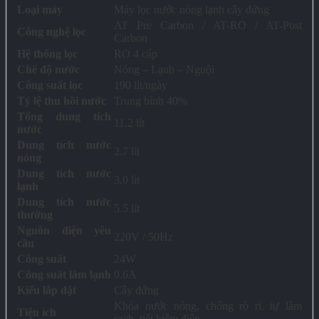
Loại máy
Máy lọc nước nóng lạnh cây đứng
AT Pre Carbon / AT-RO / AT-Post
Công nghệ lọc
Carbon
Hệ thống lọc
RO 4 cấp
Chế độ nước
Nóng – Lạnh – Nguội
Công suất lọc
190 lít/ngày
Tỷ lệ thu hồi nước
Trung bình 40%
Tổng dung tích
11.2 lít
nước
Dung tích nước
2.7 lít
nóng
Dung tích nước
3.0 lít
lạnh
Dung tích nước
5.5 lít
thường
Nguồn điện yêu
220V / 50Hz
cầu
Công suất
24W
Công suất làm lạnh
0.6A
Kiểu lắp đặt
Cây đứng
Khóa nước nóng, chống rò rỉ, tự làm
Tiện ích
sạch, tiết kiệm điện