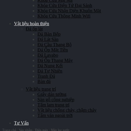
Khóa Cửa Mật Mã
Khóa Cửa Điện Tử Đại Sảnh
Khóa Cửa Nhận Diện Khuôn Mặt
Khóa Cửa Thông Minh Wifi
Vật liệu hoàn thiện
Đá ốp lát
Đá Bàn Bếp
Đá Lát Sàn
Đá Cầu Thang Bộ
Đá Ốp Mặt Tiền
Đá Lavabo
Đá Ốp Thang Máy
Đá Nung Kết
Đá Tự Nhiên
Tranh Đá
Bàn đá
Vật liệu trang trí
Giấy dán tường
Sàn gỗ công nghiệp
Tấm lam trang trí
Vật liệu chống cháy, chậm cháy
Tấm ván ngoài trời
Tư Vấn
Trang chủ
/
Sản phẩm
/
Điện máy
/
Máy lọc nước