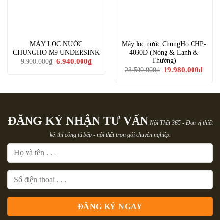
MÁY LỌC NƯỚC
Máy lọc nước ChungHo CHP-
CHUNGHO M9 UNDERSINK
4030D (Nóng & Lạnh &
Giá
Giá
Thường)
6.940.000
₫
9.900.000
₫
gốc
hiện
Giá
Giá
19.980.000
₫
23.500.000
₫
là:
tại
gốc
hiện
9.900.000₫.
là:
là:
tại
6.940.000₫.
23.500.000₫.
là:
19.98
ĐĂNG KÝ NHẬN TƯ VẤN
Nội Thất 365 - Đơn vị thiết
kế, thi công tủ bếp - nội thất trọn gói chuyên nghiệp.