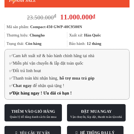
F
ASH SALE
Giá
Giá
11.000.000
₫
₫
23.500.000
gốc
hiện
Mã sản phẩm:
Compact 450 GWP-40C9500N
là:
tại
23.500.000₫.
là:
Thương hiệu:
Chungho
Xuất xứ:
Hàn Quốc
11.000.000₫.
Trạng thái:
Còn hàng
Bảo hành:
12 tháng
✅
Cam kết xuất xứ & bảo hành chính hãng tại nhà
✅
Miễn phí vận chuyển & lắp đặt toàn quốc
✅
Đổi trả linh hoạt
✅
Thanh toán khi nhận hàng,
hỗ trợ mua trả góp
✅
Chat ngay
để nhận quà tặng !
✅
Đặt hàng ngay ! Ưu đãi có hạn !
THÊM VÀO GIỎ HÀNG
ĐẶT MUA NGAY
HỆ THỐNG ĐẠI LÝ
YÊU CẦU TƯ VẤN