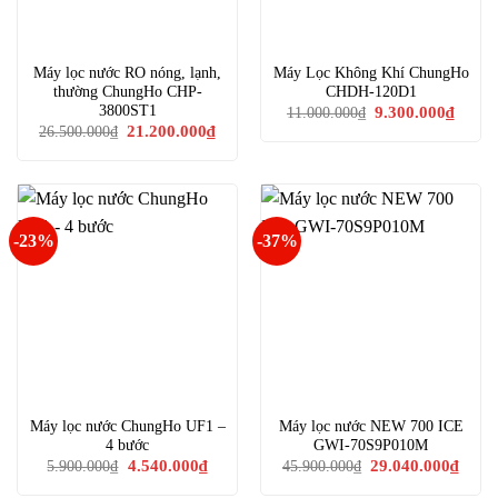
Máy lọc nước RO nóng, lạnh,
Máy Lọc Không Khí ChungHo
thường ChungHo CHP-
CHDH-120D1
Giá
Giá
3800ST1
9.300.000
₫
11.000.000
₫
gốc
hiện
Giá
Giá
21.200.000
₫
26.500.000
₫
là:
tại
gốc
hiện
11.000.000₫.
là:
là:
tại
9.300.
26.500.000₫.
là:
21.200.000₫.
-23%
-37%
Máy lọc nước ChungHo UF1 –
Máy lọc nước NEW 700 ICE
4 bước
GWI-70S9P010M
Giá
Giá
Giá
Giá
4.540.000
₫
29.040.000
₫
5.900.000
₫
45.900.000
₫
gốc
hiện
gốc
hiện
là:
tại
là:
tại