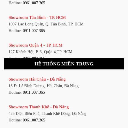
Hotline:
0961.007.365
Showroom Tân Bình - TP. HCM
1007 Lạc Long Quân, Q. Tân Bình, TP. HCM
Hotline:
0911.007.365
Showroom Quận 4 - TP. HCM
127 Khánh Hội, P. 3, Quận 4,TP. HCM
Hotline:
0961.007.365
HỆ THỐNG MIỀN TRUNG
Showroom Quận 11 - TP. HCM
Showroom Hải Châu - Đà Nẵng
1411 Đường 3/2, P. 16, Quận 11, TP. HCM
18 Đ. Lê Đình Dương, Hải Châu, Đà Nẵng
Hotline:
0911.007.365
Hotline:
0911.007.365
Showroom Quận 7 - TP. HCM
Showroom Thanh Khê - Đà Nẵng
1448 Huỳnh Tấn Phát, Phú Thuận, Quận 7, TP HCM
475 Điện Biên Phủ, Thanh Khê Đông, Đà Nẵng
Hotline:
0961.007.365
Hotline:
0961.007.365