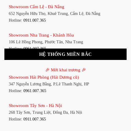
Showroom Bình Thạnh - TP. HCM
Showroom Cẩm Lệ - Đà Nẵng
348 Đ. Bạch Đằng, P. 14, Bình Thạnh, TP HCM
652 Nguyễn Hữu Thọ, Khuê Trung, Cẩm Lệ, Đà Nẵng
Hotline:
0911.007.365
Hotline:
0911.007.365
Showroom Tân Bình 1 - TP. HCM
Showroom Nha Trang - Khánh Hòa
591 Hoàng Văn Thụ, P. 4, Tân Bình, TP HCM
106 Lê Hồng Phong, Phước Tân, Nha Trang
Hotline:
0961.007.365
Hotline:
0961.007.365
HỆ THỐNG MIỀN BẮC
Showroom Tân Bình 2 - TP. HCM
Showroom Vinh - Nghệ An
90 Đ. Cộng Hòa, P. 4, Tân Bình, TP HCM
🎉 Mới khai trương 🎉
27-29 Nguyễn Sỹ Sách, Hưng Bình, TP Vinh, Nghệ An
Hotline:
0911.007.365
Showroom Hải Phòng (Hải Dương cũ)
Hotline:
0911.007.365
347 Nguyễn Lương Bằng, P.Lê Thanh Nghị, HP
Showroom Thuận An - Bình Dương
Hotline:
0961.007.365
Showroom Buôn Ma Thuột
66 đường DT743, An Phú, Thuận An, Bình Dương
119 Lê Thánh Tông, Tân Lợi, Buôn Ma Thuột
Hotline:
0961.007.365
Showroom Tây Sơn - Hà Nội
Hotline:
0961.007.365
268 Tây Sơn, Trung Liệt, Đống Đa, Hà Nội
Showroom Biên Hòa - Đồng Nai
Hotline:
0911.007.365
Showroom Thanh Hóa
452 Nguyễn Ái Quốc, Tân Tiến, TP. Biên Hòa, Đồng Nai
Đại lộ Lê Lợi, Phường Đông Thọ, Tp.Thanh Hóa
Hotline:
0911.007.365