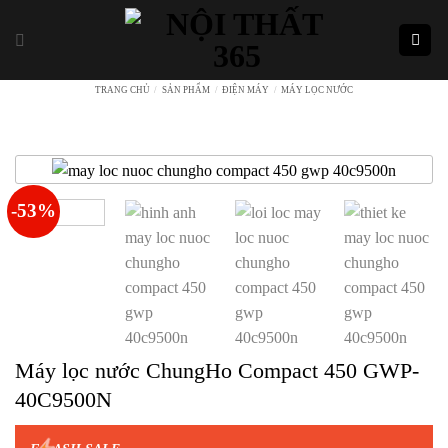
Skip
to
content
TRANG CHỦ
/
SẢN PHẨM
/
ĐIỆN MÁY
/
MÁY LỌC NƯỚC
-53%
Máy lọc nước ChungHo Compact 450 GWP-
40C9500N