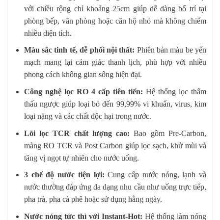
với chiều rộng chỉ khoảng 25cm giúp dễ dàng bố trí tại
phòng bếp, văn phòng hoặc căn hộ nhỏ mà không chiếm
nhiều diện tích.
Màu sắc tinh tế, dễ phối nội thất:
Phiên bản màu be yến
mạch mang lại cảm giác thanh lịch, phù hợp với nhiều
phong cách không gian sống hiện đại.
Công nghệ lọc RO 4 cấp tiên tiến:
Hệ thống lọc thẩm
thấu ngược giúp loại bỏ đến 99,99% vi khuẩn, virus, kim
loại nặng và các chất độc hại trong nước.
Lõi lọc TCR chất lượng cao:
Bao gồm Pre-Carbon,
màng RO TCR và Post Carbon giúp lọc sạch, khử mùi và
tăng vị ngọt tự nhiên cho nước uống.
3 chế độ nước tiện lợi:
Cung cấp nước nóng, lạnh và
nước thường đáp ứng đa dạng nhu cầu như uống trực tiếp,
pha trà, pha cà phê hoặc sử dụng hằng ngày.
Nước nóng tức thì với Instant-Hot:
Hệ thống làm nóng