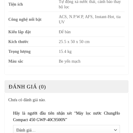
Tự động xả nước thải, cảnh báo thay
Tiện ích
bộ lọc
ACS, N.P.W.P, AFS, Instant-Hot, tia
Công nghệ nổi bật
UV
Kiểu lắp đặt
Để bàn
Kích thước
25.5 x 50 x 50 cm
Trọng lượng
15.4 kg
Màu sắc
Be yến mạch
ĐÁNH GIÁ (0)
Chưa có đánh giá nào.
Hãy là người đầu tiên nhận xét “Máy lọc nước ChungHo
Compact 450 GWP-40C9500N”