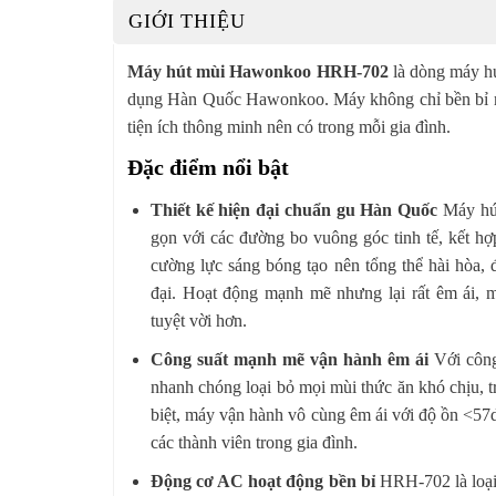
GIỚI THIỆU
Máy hút mùi Hawonkoo HRH-702
là dòng máy hú
dụng Hàn Quốc Hawonkoo. Máy không chỉ bền bỉ mà 
tiện ích thông minh nên có trong mỗi gia đình.
Đặc điểm nổi bật
Thiết kế hiện đại chuẩn gu Hàn Quốc
Máy hú
gọn với các đường bo vuông góc tinh tế, kết hợ
cường lực sáng bóng tạo nên tổng thể hài hòa,
đại. Hoạt động mạnh mẽ nhưng lại rất êm ái, 
tuyệt vời hơn.
Công suất mạnh mẽ vận hành êm ái
Với côn
nhanh chóng loại bỏ mọi mùi thức ăn khó chịu, t
biệt, máy vận hành vô cùng êm ái với độ ồn <5
các thành viên trong gia đình.
Động cơ AC hoạt động bền bỉ
HRH-702 là loại