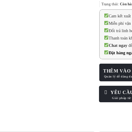
Trạng thái:
Còn hà
Cam kết xuất 
Miễn phí vận 
Đổi trả linh h
Thanh toán k
Chat ngay
để
Đặt hàng nga
THÊM VÀO 
YÊU CẦ