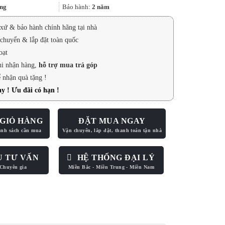
5.290.000₫.
ng
Bảo hành:
2 năm
xứ & bảo hành chính hãng tại nhà
chuyển & lắp đặt toàn quốc
oạt
hi nhận hàng,
hỗ trợ mua trả góp
 nhận quà tặng !
y ! Ưu đãi có hạn !
GIỎ HÀNG
ĐẶT MUA NGAY
U TƯ VẤN
HỆ THỐNG ĐẠI LÝ