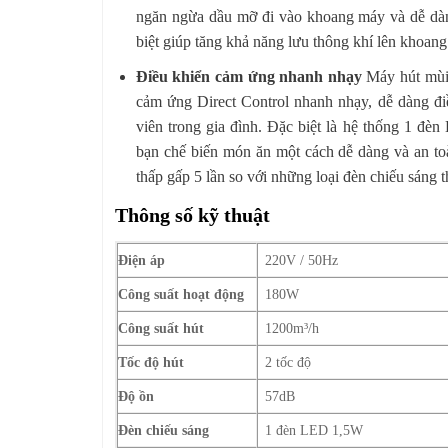
ngăn ngừa dầu mỡ đi vào khoang máy và dễ dàng
biệt giúp tăng khả năng lưu thông khí lên khoang
Điều khiển cảm ứng nhanh nhạy
Máy hút mù
cảm ứng Direct Control nhanh nhạy, dễ dàng đi
viên trong gia đình. Đặc biệt là hệ thống 1 đ
bạn chế biến món ăn một cách dễ dàng và an to
thấp gấp 5 lần so với những loại đèn chiếu sáng 
Thông số kỹ thuật
Điện áp
220V / 50Hz
Công suất hoạt động
180W
Công suất hút
1200m³/h
Tốc độ hút
2 tốc độ
Độ ồn
57dB
Đèn chiếu sáng
1 đèn LED 1,5W