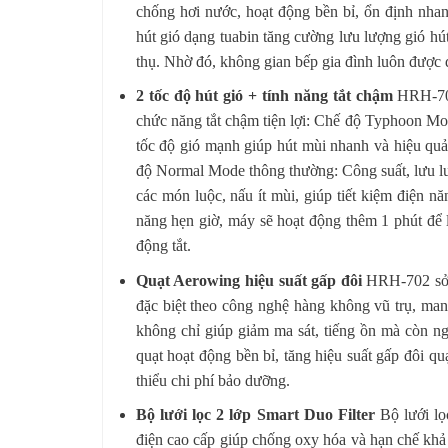
chống hơi nước, hoạt động bền bỉ, ổn định nh
hút gió dạng tuabin tăng cường lưu lượng gió hút,
thụ. Nhờ đó, không gian bếp gia đình luôn được 
2 tốc độ hút gió + tính năng tắt chậm
HRH-702
chức năng tắt chậm tiện lợi: Chế độ Typhoon Mod
tốc độ gió mạnh giúp hút mùi nhanh và hiệu quả
độ Normal Mode thông thường: Công suất, lưu lư
các món luộc, nấu ít mùi, giúp tiết kiệm điện n
năng hẹn giờ, máy sẽ hoạt động thêm 1 phút để 
động tắt.
Quạt Aerowing hiệu suất gấp đôi
HRH-702 sở 
đặc biệt theo công nghệ hàng không vũ trụ, mang
không chỉ giúp giảm ma sát, tiếng ồn mà còn n
quạt hoạt động bền bỉ, tăng hiệu suất gấp đôi qu
thiểu chi phí bảo dưỡng.
Bộ lưới lọc 2 lớp Smart Duo Filter
Bộ lưới lọ
điện cao cấp giúp chống oxy hóa và hạn chế khả