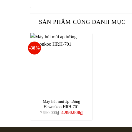
SẢN PHẨM CÙNG DANH MỤC
-38%
Máy hút mùi áp tường
Hawonkoo HRH-701
Giá
Giá
4.990.000
₫
7.990.000
₫
gốc
hiện
là:
tại
7.990.000₫.
là:
4.990.000₫.