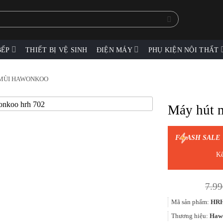
BẾP
THIẾT BỊ VỆ SINH
ĐIỆN MÁY
PHỤ KIỆN NỘI THẤT
MÙI HAWONKOO
Máy hút 
F
ASH SALE
Kế
7.99
Mã sản phẩm:
HRH
Thương hiệu:
Haw