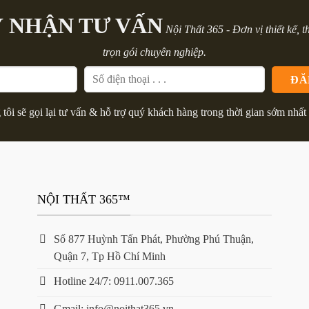
 NHẬN TƯ VẤN
Nội Thất 365 - Đơn vị thiết kế, t
trọn gói chuyên nghiệp.
tôi sẽ gọi lại tư vấn & hỗ trợ quý khách hàng trong thời gian sớm nhất 
NỘI THẤT 365™
Số 877 Huỳnh Tấn Phát, Phường Phú Thuận,
Quận 7, Tp Hồ Chí Minh
Hotline 24/7: 0911.007.365
Gmail: info@noithat365.vn