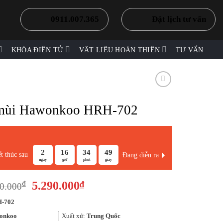
0911.007.365
Đặt lịch tư vấn
KHÓA ĐIỆN TỬ
VẬT LIỆU HOÀN THIỆN
TƯ VẤN
mùi Hawonkoo HRH-702
2
16
34
49
t thúc sau
Đang diễn ra
ngày
giờ
phút
giây
Giá
Giá
5.290.000
₫
₫
0.000
gốc
hiện
-702
là:
tại
7.990.000₫.
là:
onkoo
Xuất xứ:
Trung Quốc