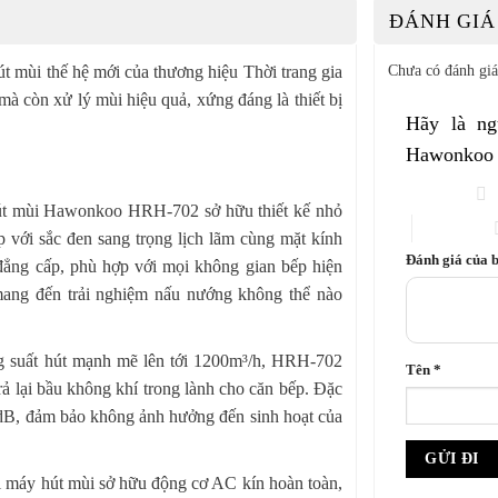
ĐÁNH GIÁ 
Chưa có đánh giá
t mùi thế hệ mới của thương hiệu Thời trang gia
còn xử lý mùi hiệu quả, xứng đáng là thiết bị
Hãy là ng
Hawonkoo
1 trên 5 sao
t mùi Hawonkoo HRH-702 sở hữu thiết kế nhỏ
4 trên 5 sao
p với sắc đen sang trọng lịch lãm cùng mặt kính
Đánh giá của 
 đẳng cấp, phù hợp với mọi không gian bếp hiện
mang đến trải nghiệm nấu nướng không thể nào
g suất hút mạnh mẽ lên tới 1200m³/h, HRH-702
Tên
*
rả lại bầu không khí trong lành cho căn bếp. Đặc
7dB, đảm bảo không ảnh hưởng đến sinh hoạt của
 máy hút mùi sở hữu động cơ AC kín hoàn toàn,