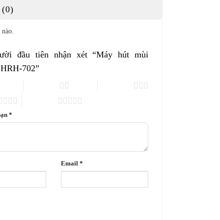
(0)
 nào.
ười đầu tiên nhận xét “Máy hút mùi
 HRH-702”
2 trên 5 sao
3 trên 5 sao
5 trên 5 sao
bạn
*
Email
*