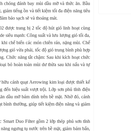
anh chóng đánh bay mùi dầu mỡ và thức ăn. Bầu
 giảm tiếng ồn và tiết kiệm tối đa điện năng tiêu
đảm bảo sạch sẽ và thoáng mát.
 được trang bị 2 tốc độ hút gió linh hoạt cùng
e siêu mạnh: Công suất và lưu lượng gió tối đa,
 khi chế biến các món chiên rán, nặng mùi. Chế
ợng gió vừa phải, tốc độ gió trung bình phù hợp
ăng. Chức năng tắt chậm: Sau khi kích hoạt chức
loại bỏ hoàn toàn mùi dư thừa sau khi nấu và tự
hữu cánh quạt Aerowing kim loại được thiết kế
 đến hiệu suất vượt trội. Lớp sơn phủ tĩnh điện
găn dầu mỡ bám dính trên bề mặt. Nhờ đó, cánh
ạt bình thường, giúp tiết kiệm điện năng và giảm
c Smart Duo Filter gồm 2 lớp thép phủ sơn tĩnh
 năng ngưng tụ nước trên bề mặt, giảm bám bẩn,