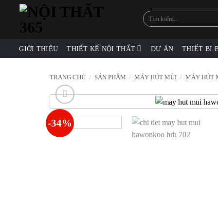
Skip
Tìm
to
kiếm:
content
GIỚI THIỆU
THIẾT KẾ NỘI THẤT
DỰ ÁN
THIẾT BỊ 
TRANG CHỦ
/
SẢN PHẨM
/
MÁY HÚT MÙI
/
MÁY HÚT 
-34%