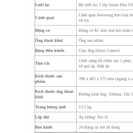
Lưới lọc
Bộ lưới lọc 2 lớp Smart Duo Fil
Cánh quạt Aerowing kim loại th
Cánh quạt
vũ trụ
Động cơ
Động cơ AC kim loại kín hoàn 
Ống thoát khói
Ống sun nhôm
Bảng điều khiển
Cảm ứng Direct Control
Chức năng tắt chậm sau 1 phút; 
Tiện ích
vệ quá áp, thấp áp
Kích thước sản
700 x 405 x 575 mm (ngang x s
phẩm
Kích thước ống thoát
Đường kính ống: 160mm; Dài
khói
Trọng lượng tịnh
13,5 kg
Lắp đặt
Áp tường/ Âm tủ
Bảo hành
24 tháng tại nơi sử dụng