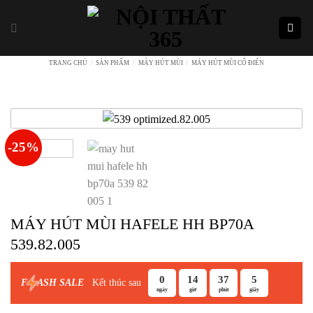
Skip
to
content
TRANG CHỦ
/
SẢN PHẨM
/
MÁY HÚT MÙI
/
MÁY HÚT MÙI CỔ ĐIỂN
-25%
MÁY HÚT MÙI HAFELE HH BP70A
539.82.005
0
14
37
5
Kết thúc sau
F
ASH SALE
ngày
giờ
phút
giây