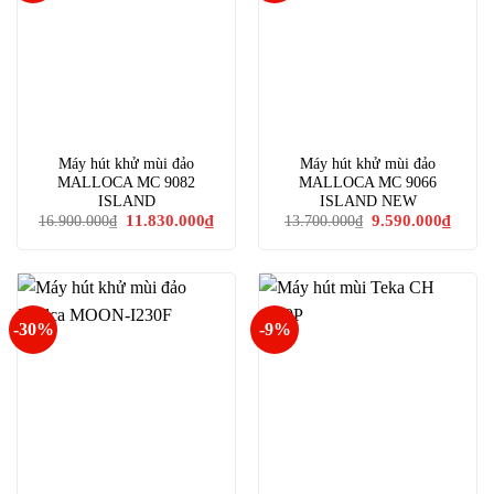
Máy hút khử mùi đảo
Máy hút khử mùi đảo
MALLOCA MC 9082
MALLOCA MC 9066
ISLAND
ISLAND NEW
Giá
Giá
Giá
Giá
11.830.000
₫
9.590.000
₫
16.900.000
₫
13.700.000
₫
gốc
hiện
gốc
hiện
là:
tại
là:
tại
16.900.000₫.
là:
13.700.000₫.
là:
11.830.000₫.
9.590.
-30%
-9%