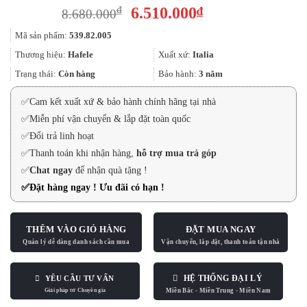
Giá
Giá
6.510.000
₫
₫
8.680.000
gốc
hiện
Mã sản phẩm:
539.82.005
là:
tại
8.680.000₫.
là:
Thương hiệu:
Hafele
Xuất xứ:
Italia
6.510.000₫.
Trạng thái:
Còn hàng
Bảo hành:
3 năm
✅
Cam kết xuất xứ & bảo hành chính hãng tại nhà
✅
Miễn phí vận chuyển & lắp đặt toàn quốc
✅
Đổi trả linh hoạt
✅
Thanh toán khi nhận hàng,
hỗ trợ mua trả góp
✅
Chat ngay
để nhận quà tặng !
✅
Đặt hàng ngay ! Ưu đãi có hạn !
THÊM VÀO GIỎ HÀNG
ĐẶT MUA NGAY
HỆ THỐNG ĐẠI LÝ
YÊU CẦU TƯ VẤN