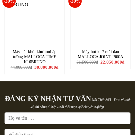
-30%
-30%
Máy hút khói khử mùi áp
Máy hút khử mùi đảo
tường MALLOCA TIME
MALLOCA JOINT-I900A
Giá
Giá
K16BRUNO
22.050.000
₫
31.500.000
₫
gốc
hiện
Giá
Giá
30.800.000
₫
44.000.000
₫
là:
tại
gốc
hiện
31.500.000₫.
là:
là:
tại
22.05
44.000.000₫.
là:
30.800.000₫.
ĐĂNG KÝ NHẬN TƯ VẤN
Nội Thất 365 - Đơn vị thiết
kế, thi công tủ bếp - nội thất trọn gói chuyên nghiệp.