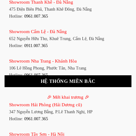
Showroom Thanh Khê - Đà Nẵng
1448 Huỳnh Tấn Phát, Phú Thuận, Quận 7, TP HCM
475 Điện Biên Phủ, Thanh Khê Đông, Đà Nẵng
Hotline:
0961.007.365
Hotline:
0961.007.365
Showroom Bình Thạnh - TP. HCM
Showroom Cẩm Lệ - Đà Nẵng
348 Đ. Bạch Đằng, P. 14, Bình Thạnh, TP HCM
652 Nguyễn Hữu Thọ, Khuê Trung, Cẩm Lệ, Đà Nẵng
Hotline:
0911.007.365
Hotline:
0911.007.365
Showroom Tân Bình 1 - TP. HCM
Showroom Nha Trang - Khánh Hòa
591 Hoàng Văn Thụ, P. 4, Tân Bình, TP HCM
106 Lê Hồng Phong, Phước Tân, Nha Trang
Hotline:
0961.007.365
Hotline:
0961.007.365
HỆ THỐNG MIỀN BẮC
Showroom Tân Bình 2 - TP. HCM
Showroom Vinh - Nghệ An
90 Đ. Cộng Hòa, P. 4, Tân Bình, TP HCM
🎉 Mới khai trương 🎉
27-29 Nguyễn Sỹ Sách, Hưng Bình, TP Vinh, Nghệ An
Hotline:
0911.007.365
Showroom Hải Phòng (Hải Dương cũ)
Hotline:
0911.007.365
347 Nguyễn Lương Bằng, P.Lê Thanh Nghị, HP
Showroom Thuận An - Bình Dương
Hotline:
0961.007.365
Showroom Buôn Ma Thuột
66 đường DT743, An Phú, Thuận An, Bình Dương
119 Lê Thánh Tông, Tân Lợi, Buôn Ma Thuột
Hotline:
0961.007.365
Showroom Tây Sơn - Hà Nội
Hotline:
0961.007.365