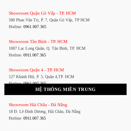
Showroom Quận Gò Vấp - TP. HCM
580 Phan Văn Trị, P. 7, Quận Gò Vấp, TP HCM
Hotline:
0961.007.365
Showroom Tân Bình - TP. HCM
1007 Lạc Long Quân, Q. Tân Bình, TP. HCM
Hotline:
0911.007.365
Showroom Quận 4 - TP. HCM
127 Khánh Hội, P. 3, Quận 4,TP. HCM
Hotline:
0961.007.365
HỆ THỐNG MIỀN TRUNG
Showroom Quận 11 - TP. HCM
Showroom Hải Châu - Đà Nẵng
1411 Đường 3/2, P. 16, Quận 11, TP. HCM
18 Đ. Lê Đình Dương, Hải Châu, Đà Nẵng
Hotline:
0911.007.365
Hotline:
0911.007.365
Showroom Quận 7 - TP. HCM