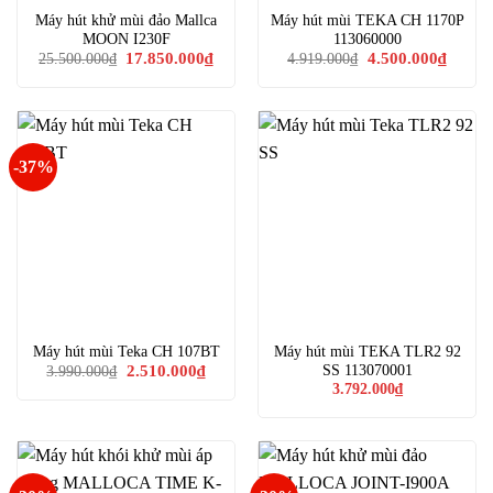
Máy hút khử mùi đảo Mallca
Máy hút mùi TEKA CH 1170P
MOON I230F
113060000
Giá
Giá
Giá
Giá
17.850.000
₫
4.500.000
₫
25.500.000
₫
4.919.000
₫
gốc
hiện
gốc
hiện
là:
tại
là:
tại
25.500.000₫.
là:
4.919.000₫.
là:
17.850.000₫.
4.500.0
-37%
Máy hút mùi Teka CH 107BT
Máy hút mùi TEKA TLR2 92
Giá
Giá
SS 113070001
2.510.000
₫
3.990.000
₫
gốc
hiện
3.792.000
₫
là:
tại
3.990.000₫.
là:
2.510.000₫.