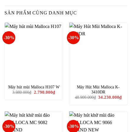
SẢN PHẨM CÙNG DANH MỤC
-30%
-30%
Máy hút mùi Malloca H107 W
Máy Hút Mùi Malloca K-
Giá
Giá
3410DR
2.790.000
₫
3.980.000
₫
gốc
hiện
Giá
Giá
34.230.000
₫
48.900.000
₫
là:
tại
gốc
hiện
3.980.000₫.
là:
là:
tại
2.790.000₫.
48.900.000₫.
là:
34.23
-30%
-30%