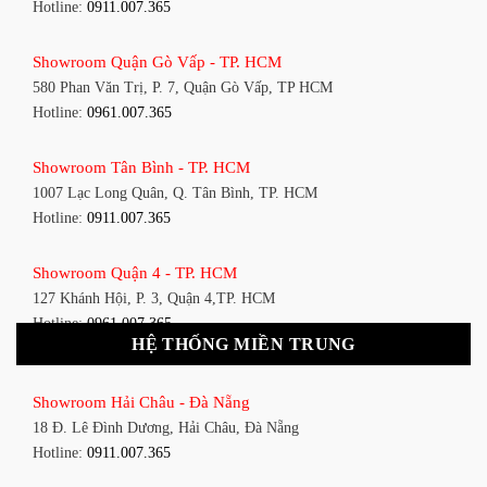
Hotline:
0911.007.365
Showroom Quận Gò Vấp - TP. HCM
580 Phan Văn Trị, P. 7, Quận Gò Vấp, TP HCM
Hotline:
0961.007.365
Showroom Tân Bình - TP. HCM
1007 Lạc Long Quân, Q. Tân Bình, TP. HCM
Hotline:
0911.007.365
Showroom Quận 4 - TP. HCM
127 Khánh Hội, P. 3, Quận 4,TP. HCM
Hotline:
0961.007.365
HỆ THỐNG MIỀN TRUNG
Showroom Quận 11 - TP. HCM
Showroom Hải Châu - Đà Nẵng
1411 Đường 3/2, P. 16, Quận 11, TP. HCM
18 Đ. Lê Đình Dương, Hải Châu, Đà Nẵng
Hotline:
0911.007.365
Hotline:
0911.007.365
Showroom Quận 7 - TP. HCM