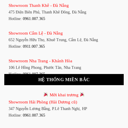
Showroom Thanh Khê - Đà Nẵng
1448 Huỳnh Tấn Phát, Phú Thuận, Quận 7, TP HCM
475 Điện Biên Phủ, Thanh Khê Đông, Đà Nẵng
Hotline:
0961.007.365
Hotline:
0961.007.365
Showroom Bình Thạnh - TP. HCM
Showroom Cẩm Lệ - Đà Nẵng
348 Đ. Bạch Đằng, P. 14, Bình Thạnh, TP HCM
652 Nguyễn Hữu Thọ, Khuê Trung, Cẩm Lệ, Đà Nẵng
Hotline:
0911.007.365
Hotline:
0911.007.365
Showroom Tân Bình 1 - TP. HCM
Showroom Nha Trang - Khánh Hòa
591 Hoàng Văn Thụ, P. 4, Tân Bình, TP HCM
106 Lê Hồng Phong, Phước Tân, Nha Trang
Hotline:
0961.007.365
Hotline:
0961.007.365
HỆ THỐNG MIỀN BẮC
Showroom Tân Bình 2 - TP. HCM
Showroom Vinh - Nghệ An
90 Đ. Cộng Hòa, P. 4, Tân Bình, TP HCM
Mới khai trương
27-29 Nguyễn Sỹ Sách, Hưng Bình, TP Vinh, Nghệ An
Hotline:
0911.007.365
Showroom Hải Phòng (Hải Dương cũ)
Hotline:
0911.007.365
347 Nguyễn Lương Bằng, P.Lê Thanh Nghị, HP
Showroom Thuận An - Bình Dương
Hotline:
0961.007.365
Showroom Buôn Ma Thuột
66 đường DT743, An Phú, Thuận An, Bình Dương
119 Lê Thánh Tông, Tân Lợi, Buôn Ma Thuột
Hotline:
0961.007.365