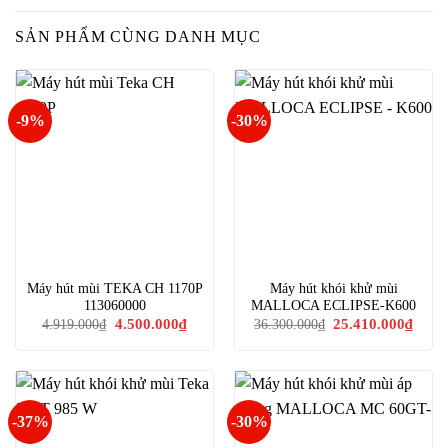
SẢN PHẨM CÙNG DANH MỤC
-9%
-30%
Máy hút mùi TEKA CH 1170P
Máy hút khói khử mùi
113060000
MALLOCA ECLIPSE-K600
Giá
Giá
Giá
Giá
4.500.000
₫
25.410.000
₫
4.919.000
₫
36.300.000
₫
gốc
hiện
gốc
hiện
là:
tại
là:
tại
4.919.000₫.
là:
36.300.000₫.
là:
4.500.000₫.
25.41
-37%
-30%