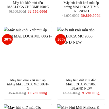
Máy hút khử mùi đảo
Máy hút khói khử mùi áp
MALLOCA CHROME I001C
tường MALLOCA TIME
Giá
Giá
K15NERO
32.550.000
₫
46.500.000
₫
gốc
hiện
Giá
Giá
30.800.000
₫
44.000.000
₫
là:
tại
gốc
hiện
46.500.000₫.
là:
là:
tại
32.550.000₫.
44.000.000₫.
là:
30.80
-30%
-30%
Máy hút khói khử mùi áp
Máy hút khử mùi đảo
tường MALLOCA MC 60GT-
MALLOCA MC 9066
G
ISLAND NEW
Giá
Giá
Giá
Giá
10.780.000
₫
9.590.000
₫
15.400.000
₫
13.700.000
₫
gốc
hiện
gốc
hiện
là:
tại
là:
tại
15.400.000₫.
là:
13.700.000₫.
là:
10.780.000₫.
9.590.