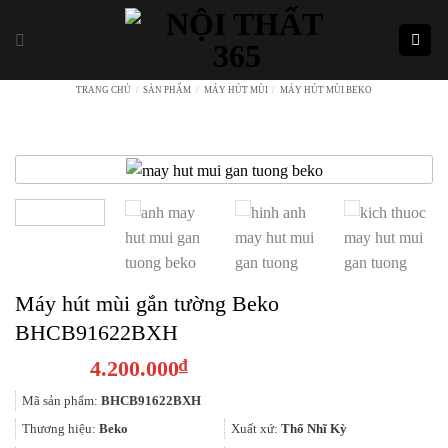
Skip
to
content
TRANG CHỦ
/
SẢN PHẨM
/
MÁY HÚT MÙI
/
MÁY HÚT MÙI BEKO
Máy hút mùi gắn tường Beko
BHCB91622BXH
4.200.000
₫
Mã sản phẩm:
BHCB91622BXH
Thương hiệu:
Beko
Xuất xứ:
Thổ Nhĩ Kỳ