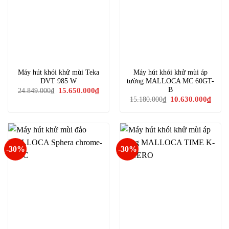
Máy hút khói khử mùi Teka
Máy hút khói khử mùi áp
DVT 985 W
tường MALLOCA MC 60GT-
Giá
Giá
B
15.650.000
₫
24.849.000
₫
gốc
hiện
Giá
Giá
10.630.000
₫
15.180.000
₫
là:
tại
gốc
hiện
24.849.000₫.
là:
là:
tại
15.650.000₫.
15.180.000₫.
là:
10.63
-30%
-30%