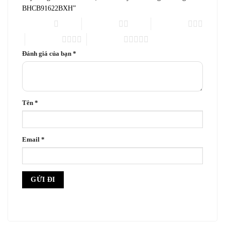
BHCB91622BXH”
1 trên 5 sao
2 trên 5 sao
3 trên 5 sao
4 trên 5 sao
5 trên 5 sao
Đánh giá của bạn
*
Tên
*
Email
*