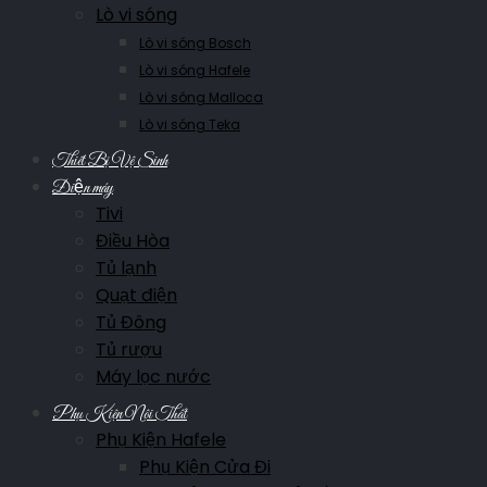
Lò vi sóng
Lò vi sóng Bosch
Lò vi sóng Hafele
Lò vi sóng Malloca
Lò vi sóng Teka
Thiết Bị Vệ Sinh
Điện máy
Tivi
Điều Hòa
Tủ lạnh
Quạt điện
Tủ Đông
Tủ rượu
Máy lọc nước
Phụ Kiện Nội Thất
Phụ Kiện Hafele
Phụ Kiện Cửa Đi