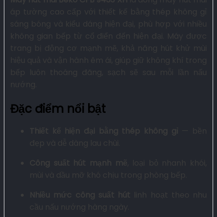
áp tường cao cấp với thiết kế bằng thép không gỉ
sáng bóng và kiểu dáng hiện đại, phù hợp với nhiều
không gian bếp từ cổ điển đến hiện đại. Máy được
trang bị động cơ mạnh mẽ, khả năng hút khử mùi
hiệu quả và vận hành êm ái, giúp giữ không khí trong
bếp luôn thoáng đãng, sạch sẽ sau mỗi lần nấu
nướng.
Đặc điểm nổi bật
Thiết kế hiện đại bằng thép không gỉ
— bền
đẹp và dễ dàng lau chùi.
Công suất hút mạnh mẽ
, loại bỏ nhanh khói,
mùi và dầu mỡ khó chịu trong phòng bếp.
Nhiều mức công suất hút
linh hoạt theo nhu
cầu nấu nướng hàng ngày.