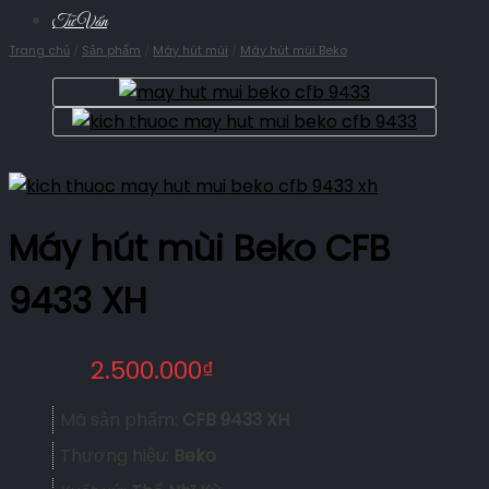
Tư Vấn
Trang chủ
/
Sản phẩm
/
Máy hút mùi
/
Máy hút mùi Beko
Máy hút mùi Beko CFB
9433 XH
2.500.000
₫
Mã sản phẩm:
CFB 9433 XH
Thương hiệu:
Beko