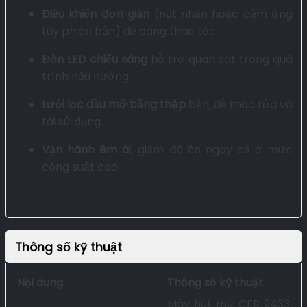
Điều khiển đơn giản
(nút nhấn hoặc cảm ứng
tùy phiên bản) dễ dàng thao tác.
Đèn LED chiếu sáng
hỗ trợ quan sát trong quá
trình nấu nướng.
Lưới lọc dầu mỡ bằng thép
bền, dễ tháo rửa và
tái sử dụng.
Vận hành êm ái
, giảm độ ồn ngay cả ở mức
công suất cao.
Thông số kỹ thuật
Nội dung
Thông số kỹ thuật
Máy hút mùi CFB 9433