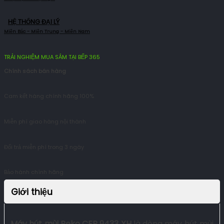
HỆ THỐNG ĐẠI LÝ
TRẢI NGHIỆM MUA SẮM TẠI BẾP 365
Chính sách bán hàng
Cam kết hàng chính hãng 100%
Miễn phí giao hàng nội thành
Đổi trả miễn phí trong 3 ngày
Bảo hành chính hãng
Giới thiệu
Máy hút mùi Beko CFB 9433 XH
là dòng máy hút mùi