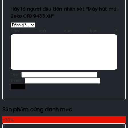
Hãy là người đầu tiên nhận xét “Máy hút mùi
Beko CFB 9433 XH”
Đánh giá của bạn
*
Tên
*
Email
*
Sản phẩm cùng danh mục
-30%