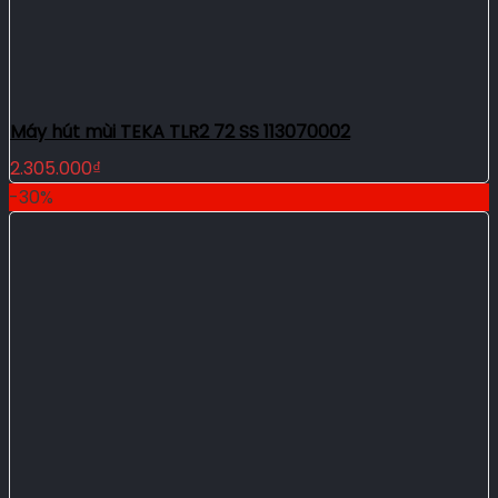
Máy hút mùi TEKA TLR2 72 SS 113070002
2.305.000
₫
-30%