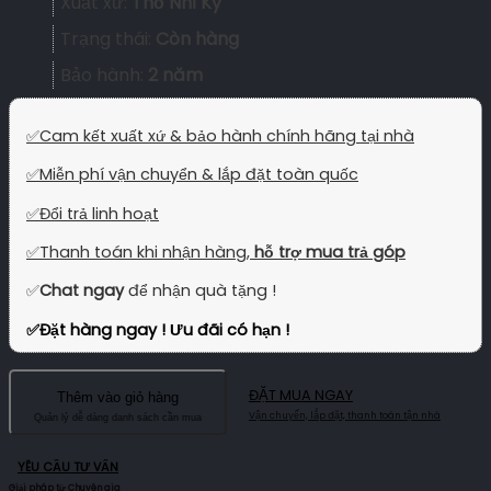
Xuất xứ:
Thổ Nhĩ Kỳ
Trạng thái:
Còn hàng
Bảo hành:
2 năm
✅
Cam kết xuất xứ & bảo hành chính hãng tại nhà
✅
Miễn phí vận chuyển & lắp đặt toàn quốc
✅
Đổi trả linh hoạt
✅
Thanh toán khi nhận hàng,
hỗ trợ mua trả góp
✅
Chat ngay
để nhận quà tặng !
✅
Đặt hàng ngay ! Ưu đãi có hạn !
ĐẶT MUA NGAY
Thêm vào giỏ hàng
YÊU CẦU TƯ VẤN