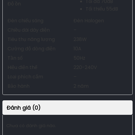
Tối đa 70dB
Độ ồn
Tối thiểu 55dB
Đèn chiếu sáng
Đèn Halogen
Chiều dài dây điện
–
Tiêu thụ năng lượng
238W
Cường độ dòng điện
10A
Tần số
50Hz
Hiệu điện thế
220-240V
Loại phích cắm
–
Bảo hành
2 năm
Đánh giá (0)
Chưa có đánh giá nào.