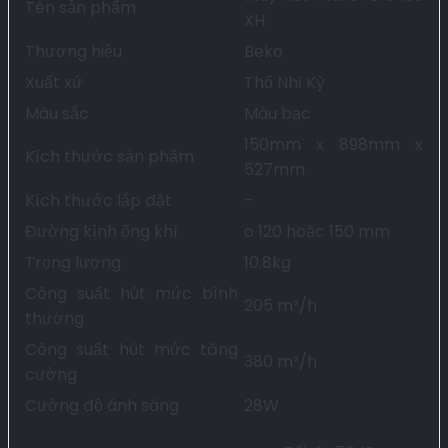
Tên sản phẩm
XH
Thương hiệu
Beko
Xuất xứ
Thổ Nhĩ Kỳ
Màu sắc
Màu bạc
150mm x 898mm x
Kích thước sản phẩm
527mm
Kích thước lắp đặt
–
Đường kính ống khí
ø 120 hoặc 150 mm
Trọng lượng
10.8kg
Công suất hút mức bình
205 m³/h
thường
Công suất hút mức tăng
380 m³/h
cường
Cường độ ánh sáng
28W