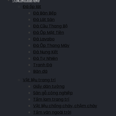
Vật liệu hoàn thiện
Đá ốp lát
Đá Bàn Bếp
Đá Lát Sàn
Đá Cầu Thang Bộ
Đá Ốp Mặt Tiền
Đá Lavabo
Đá Ốp Thang Máy
Đá Nung Kết
Đá Tự Nhiên
Tranh Đá
Bàn đá
Vật liệu trang trí
Giấy dán tường
Sàn gỗ công nghiệp
Tấm lam trang trí
Vật liệu chống cháy, chậm cháy
Tấm ván ngoài trời