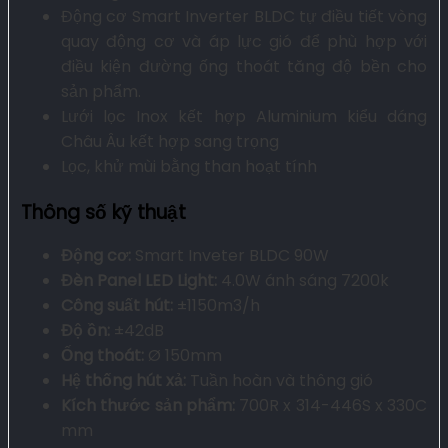
Động cơ Smart Inverter BLDC tự điều tiết vòng
quay động cơ và áp lực gió để phù hợp với
điều kiện đường ống thoát tăng độ bền cho
sản phẩm.
Lưới lọc Inox kết hợp Aluminium kiểu dáng
Châu Âu kết hợp sang trọng
Lọc, khử mùi bằng than hoạt tính
Thông số kỹ thuật
Động cơ:
Smart Inveter BLDC 90W
Đèn Panel LED Light:
4.0W ánh sáng 7200k
Công suất hút:
±1150m3/h
Độ ồn:
±42dB
Ống thoát:
Ø 150mm
Hệ thống hút xả:
Tuần hoàn và thông gió
Kích thước sản phẩm:
700R x 314-446S x 330C
mm