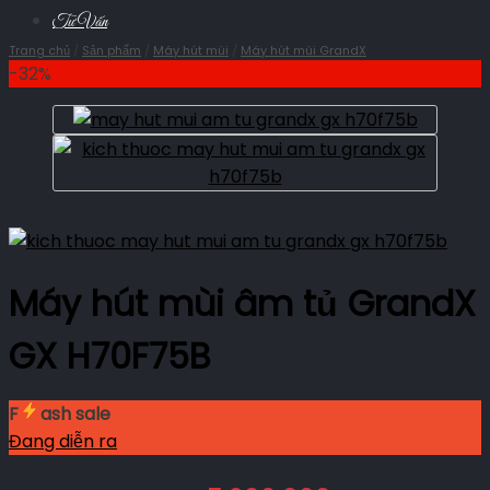
Tư Vấn
Trang chủ
/
Sản phẩm
/
Máy hút mùi
/
Máy hút mùi GrandX
-32%
Máy hút mùi âm tủ GrandX
GX H70F75B
F
ash sale
Đang diễn ra