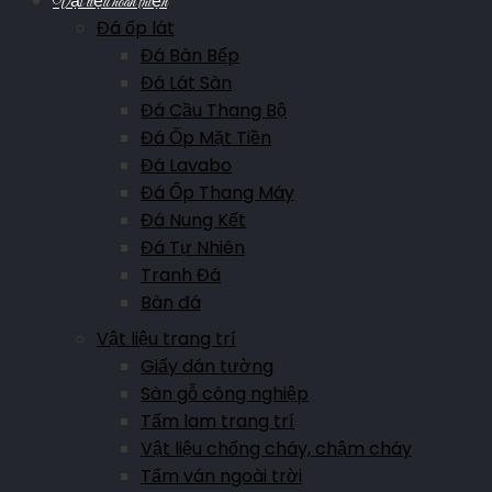
Vật liệu hoàn thiện
Đá ốp lát
Đá Bàn Bếp
Đá Lát Sàn
Đá Cầu Thang Bộ
Đá Ốp Mặt Tiền
Đá Lavabo
Đá Ốp Thang Máy
Đá Nung Kết
Đá Tự Nhiên
Tranh Đá
Bàn đá
Vật liệu trang trí
Giấy dán tường
Sàn gỗ công nghiệp
Tấm lam trang trí
Vật liệu chống cháy, chậm cháy
Tấm ván ngoài trời