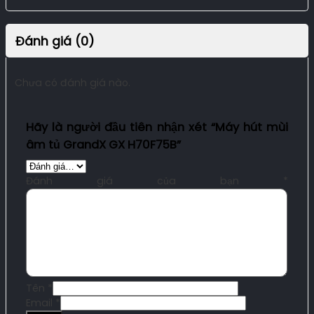
Đánh giá (0)
Chưa có đánh giá nào.
Hãy là người đầu tiên nhận xét “Máy hút mùi
âm tủ GrandX GX H70F75B”
Đánh giá của bạn
*
Tên
*
Email
*