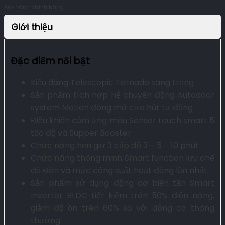
Bảo hành chính hãng
Giới thiệu
Đặc điểm nổi bật
Kiểu dáng Telescopic Tornado sang trọng
Sản phẩm tích hợp hệ chuyển động Autodoor
system Motion đóng mở cửa hút tự động
Điều khiển cảm ứng màu Sensor touch smart 5
tốc độ và Supper Booster
Chức năng hẹn giờ 3 cấp độ 3 – 5 – 10 phút
Chức năng thông minh Smart function lưu chế
độ Đèn và mức công suất hoạt động lần nhất.
Sản phẩm sử dụng động cơ biến tần Smart
Inverter BLDC tiết kiệm trên 50% điện năng,
giảm độ ồn trên 60% so với động cơ thông
thường.