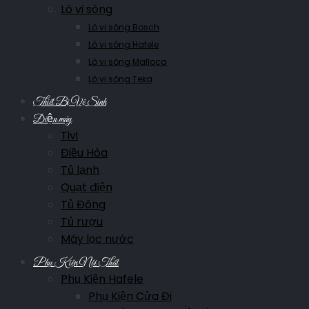
Lò vi sóng
Lò vi sóng Bosch
Lò vi sóng Hafele
Lò vi sóng Malloca
Lò vi sóng Teka
Thiết Bị Vệ Sinh
Điện máy
Tivi
Điều Hòa
Tủ lạnh
Quạt điện
Tủ Đông
Tủ rượu
Máy lọc nước
Phụ Kiện Nội Thất
Phụ Kiện Hafele
Phụ Kiện Cửa Đi