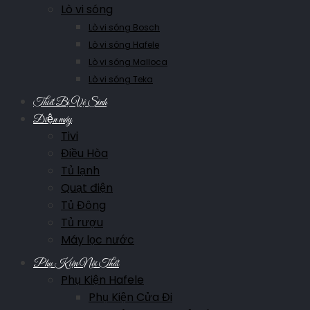
Lò vi sóng
Lò vi sóng Bosch
Lò vi sóng Hafele
Lò vi sóng Malloca
Lò vi sóng Teka
Thiết Bị Vệ Sinh
Điện máy
Tivi
Điều Hòa
Tủ lạnh
Quạt điện
Tủ Đông
Tủ rượu
Máy lọc nước
Phụ Kiện Nội Thất
Phụ Kiện Hafele
Phụ Kiện Cửa Đi