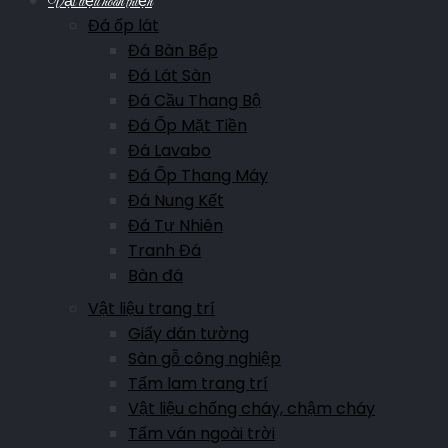
Vật liệu hoàn thiện
Đá ốp lát
Đá Bàn Bếp
Đá Lát Sàn
Đá Cầu Thang Bộ
Đá Ốp Mặt Tiền
Đá Lavabo
Đá Ốp Thang Máy
Đá Nung Kết
Đá Tự Nhiên
Tranh Đá
Bàn đá
Vật liệu trang trí
Giấy dán tường
Sàn gỗ công nghiệp
Tấm lam trang trí
Vật liệu chống cháy, chậm cháy
Tấm ván ngoài trời