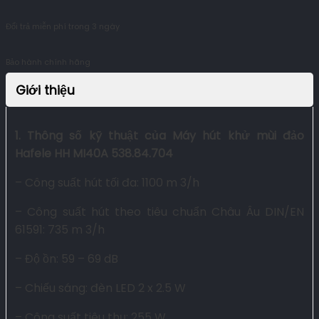
Đổi trả miễn phí trong 3 ngày
Bảo hành chính hãng
Giới thiệu
1. Thông số kỹ thuật của Máy hút khử mùi đảo
Hafele HH MI40A 538.84.704
– Công suất hút tối đa: 1100 m 3/h
– Công suất hút theo tiêu chuẩn Châu Âu DIN/EN
61591: 735 m 3/h
– Độ ồn: 59 – 69 dB
– Chiếu sáng: đèn LED 2 x 2.5 W
– Công suất tiêu thụ: 255 W