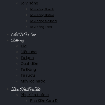
Lò vi sóng
Lò vi sóng Bosch
Lò vi sóng Hafele
Lò vi sóng Malloca
Lò vi sóng Teka
Thiết Bị Vệ Sinh
Điện máy
Tivi
Điều Hòa
Tủ lạnh
Quạt điện
Tủ Đông
Tủ rượu
Máy lọc nước
Phụ Kiện Nội Thất
Phụ Kiện Hafele
Phụ Kiện Cửa Đi