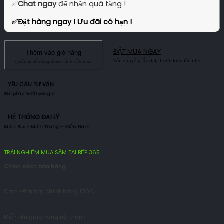
✅
Chat ngay
để nhận quà tặng !
✅
Đặt hàng ngay ! Ưu đãi có hạn !
ĐẶT MUA NGAY
Thêm vào giỏ hàng
YÊU CẦU TƯ VẤN
HỆ THỐNG ĐẠI LÝ
TRẢI NGHIỆM MUA SẮM TẠI BẾP 365
Chính sách bán hàng
Cam kết hàng chính hãng 100%
Miễn phí giao hàng nội thành