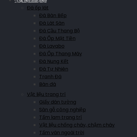
Vật liệu hoàn thiện
Đá ốp lát
Đá Bàn Bếp
Đá Lát Sàn
Đá Cầu Thang Bộ
Đá Ốp Mặt Tiền
Đá Lavabo
Đá Ốp Thang Máy
Đá Nung Kết
Đá Tự Nhiên
Tranh Đá
Bàn đá
Vật liệu trang trí
Giấy dán tường
Sàn gỗ công nghiệp
Tấm lam trang trí
Vật liệu chống cháy, chậm cháy
Tấm ván ngoài trời