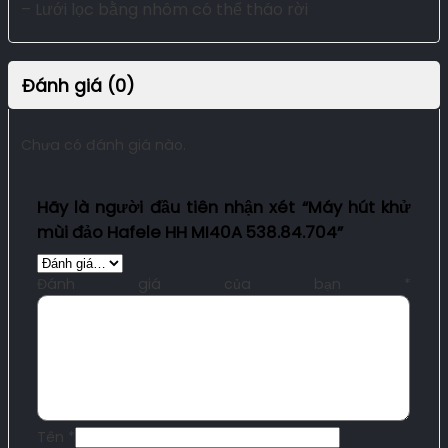
– Lưới lọc bằng nhôm có thể tháo rời
Đánh giá (0)
Chưa có đánh giá nào.
Hãy là người đầu tiên nhận xét “Máy hút khử
mùi đảo Hafele HH MI40A 538.84.704”
Đánh giá của bạn
*
Tên
*