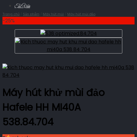
Tư Vấn
Trang chủ
/
Sản phẩm
/
Máy hút mùi
/
Máy hút mùi đảo
-25%
Máy hút khử mùi đảo
Hafele HH MI40A
538.84.704