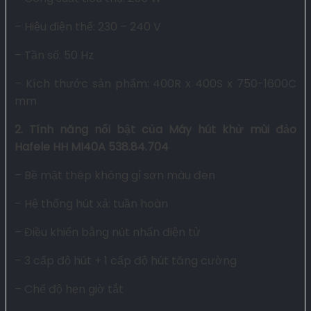
– Hiệu điện thế: 230 – 240 V
– Tần số: 50 Hz
– Kích thước sản phẩm: 400R x 400S x 750-1600C
mm
2. Tính năng nổi bật của Máy hút khử mùi đảo
Hafele HH MI40A 538.84.704
– Bề mặt thép không gỉ sơn màu đen
– Hệ thống hút xả: tuần hoàn
– Điều khiển bằng nút nhấn điện tử
– 3 cấp độ hút + 1 cấp độ hút tăng cường
– Chế độ hẹn giờ tắt