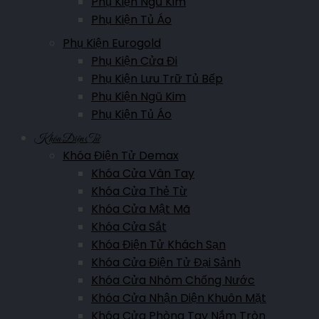
Phụ Kiện Ngũ Kim
Minh Khai, P. Hoàng Văn Thụ, TP. Lạng Sơn
Phụ Kiện Tủ Áo
Hotline:
0911.007.365
Phụ Kiện Eurogold
Phụ Kiện Cửa Đi
Phụ Kiện Lưu Trữ Tủ Bếp
Showroom Bắc Kạn
Phụ Kiện Ngũ Kim
Trường Chinh, P. Đức Xuân, TP Bắc Kạn
Phụ Kiện Tủ Áo
Hotline:
0961.007.365
Khóa Điện Tử
Khóa Điện Tử Demax
Khóa Cửa Vân Tay
Showroom Bắc Giang
Khóa Cửa Thẻ Từ
Nguyễn Văn Cừ, P. Ngô Quyền, Tp Bắc Giang
Khóa Cửa Mật Mã
Hotline:
0911.007.365
Khóa Cửa Sắt
Khóa Điện Tử Khách Sạn
Khóa Cửa Điện Tử Đại Sảnh
Showroom Lào Cai
Khóa Cửa Nhôm Chống Nước
Hoàng Liên, P.Kim Tân, TP.Lào Cai, Lào Cai
Khóa Cửa Nhận Diện Khuôn Mặt
Khóa Cửa Phòng Tay Nắm Tròn
Hotline:
0961.007.365