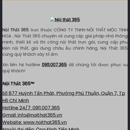
Nội Thất 365
trực thuộc CÔNG TY TNHH NỘI THẤT MỘC TINH
HOA . Nội Thất 365 chuyên về cung cấp giải pháp nhà thông
minh, thiết kế và thi công nội thất trọn gói, cung cấp phụ
kiện nội thất, gia dụng châu Âu chính hãng. Nội Thất 365
cùng quý khách xây tổ ấm.
Xin liên hệ hotline
0911.007.365
để chúng tôi được phục vụ
quý khách!
Nội Thất 365™
Số 877 Huỳnh Tấn Phát, Phường Phú Thuận, Quận 7, Tp
Hồ Chí Minh
Hotline 24/7: 0911.007.365
Gmail: info@noithat365.vn
Website: www.noithat365.vn
Người đại diện: Ông Đinh Tiến Minh