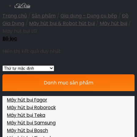
Tư Vấn
Trang chủ
/
Sản phẩm
/
Gia dụng - Dụng cụ bếp
/
Đồ
Gia Dụng
/
Máy hút bụi & Robot hút bụi
/
Máy hút bụi
/
Máy hút bụi LG
Bộ lọc
Hiển thị kết quả duy nhất
Danh mục sản phẩm
Máy hút bụi Fagor
Máy hút bụi Roborock
Máy hút bụi Teka
Máy hút bụi Samsung
Máy hút bụi Bosch