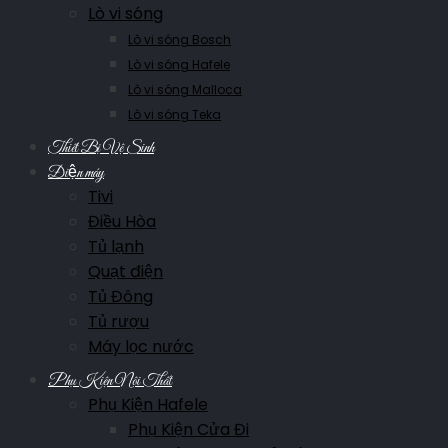
Lò vi sóng
Lò vi sóng Bosch
Lò vi sóng Hafele
Lò vi sóng Malloca
Lò vi sóng Teka
Thiết Bị Vệ Sinh
Điện máy
Tivi
Điều Hòa
Tủ lạnh
Quạt điện
Tủ Đông
Tủ rượu
Máy lọc nước
Phụ Kiện Nội Thất
Phụ Kiện Hafele
Phụ Kiện Cửa Đi