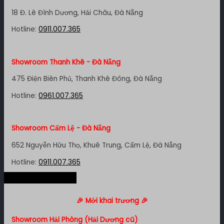
127 Khánh Hội, P. 3, Quận 4,TP. HCM
18 Đ. Lê Đình Dương, Hải Châu, Đà Nẵng
Hotline:
0961.007.365
Hotline:
0911.007.365
Showroom Quận 11 - TP. HCM
Showroom Thanh Khê - Đà Nẵng
1411 Đường 3/2, P. 16, Quận 11, TP. HCM
475 Điện Biên Phủ, Thanh Khê Đông, Đà Nẵng
Hotline:
0911.007.365
Hotline:
0961.007.365
Showroom Quận 7 - TP. HCM
Showroom Cẩm Lệ - Đà Nẵng
1448 Huỳnh Tấn Phát, Phú Thuận, Quận 7, TP HCM
652 Nguyễn Hữu Thọ, Khuê Trung, Cẩm Lệ, Đà Nẵng
Hotline:
0961.007.365
Hotline:
0911.007.365
Hệ thống miền Bắc
Showroom Bình Thạnh - TP. HCM
Showroom Nha Trang - Khánh Hòa
🎉 Mới khai trương 🎉
348 Đ. Bạch Đằng, P. 14, Bình Thạnh, TP HCM
106 Lê Hồng Phong, Phước Tân, Nha Trang
Showroom Hải Phòng (Hải Dương cũ)
Hotline:
0911.007.365