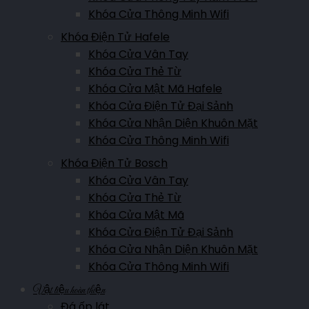
Khóa Cửa Thông Minh Wifi
Khóa Điện Tử Hafele
Showroom Lai Châu
Khóa Cửa Vân Tay
Đường Võ Nguyên Giáp, Quyết Thắng, Lai Châu, Việt Nam
Khóa Cửa Thẻ Từ
Khóa Cửa Mật Mã Hafele
Hotline:
0911.007.365
Khóa Cửa Điện Tử Đại Sảnh
Khóa Cửa Nhận Diện Khuôn Mặt
Showroom Yên Bái
Khóa Cửa Thông Minh Wifi
Nguyễn Thái Học, P.Nguyễn Thái Học, Yên Bái, Việt Nam
Khóa Điện Tử Bosch
Khóa Cửa Vân Tay
Hotline:
0961.007.365
Khóa Cửa Thẻ Từ
Khóa Cửa Mật Mã
Showroom Điện Biên
Khóa Cửa Điện Tử Đại Sảnh
Khóa Cửa Nhận Diện Khuôn Mặt
Trần Đăng Ninh, Thanh Bình, Điện Biên Phủ, TP. Điện Biên Phủ
Khóa Cửa Thông Minh Wifi
Hotline:
0911.007.365
Vật liệu hoàn thiện
Đá ốp lát