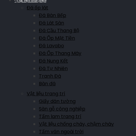
Vật liệu hoàn thiện
Đá ốp lát
Đá Bàn Bếp
Đá Lát Sàn
Đá Cầu Thang Bộ
Đá Ốp Mặt Tiền
Đá Lavabo
Đá Ốp Thang Máy
Đá Nung Kết
Đá Tự Nhiên
Tranh Đá
Bàn đá
Vật liệu trang trí
Giấy dán tường
Sàn gỗ công nghiệp
Tấm lam trang trí
Vật liệu chống cháy, chậm cháy
Tấm ván ngoài trời