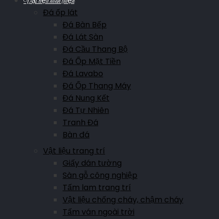
Vật liệu hoàn thiện
Đá ốp lát
Đá Bàn Bếp
Đá Lát Sàn
Đá Cầu Thang Bộ
Đá Ốp Mặt Tiền
Đá Lavabo
Đá Ốp Thang Máy
Đá Nung Kết
Đá Tự Nhiên
Tranh Đá
Bàn đá
Vật liệu trang trí
Giấy dán tường
Sàn gỗ công nghiệp
Tấm lam trang trí
Vật liệu chống cháy, chậm cháy
Tấm ván ngoài trời