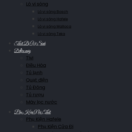
Lò vi sóng
Lò vi sóng Bosch
Lò vi sóng Hafele
Lò vi sóng Malloca
Lò vi sóng Teka
Thiết Bị Vệ Sinh
Điện máy
Tivi
Điều Hòa
Tủ lạnh
Quạt điện
Tủ Đông
Tủ rượu
Máy lọc nước
Phụ Kiện Nội Thất
Phụ Kiện Hafele
Phụ Kiện Cửa Đi