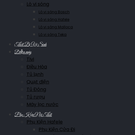
Lò vi sóng
Lò vi sóng Bosch
Lò vi sóng Hafele
Lò vi sóng Malloca
Lò vi sóng Teka
Thiết Bị Vệ Sinh
Điện máy
Tivi
Điều Hòa
Tủ lạnh
Quạt điện
Tủ Đông
Tủ rượu
Máy lọc nước
Phụ Kiện Nội Thất
Phụ Kiện Hafele
Phụ Kiện Cửa Đi