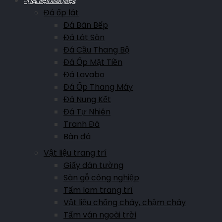
Vật liệu hoàn thiện
Đá ốp lát
Đá Bàn Bếp
Đá Lát Sàn
Đá Cầu Thang Bộ
Đá Ốp Mặt Tiền
Đá Lavabo
Đá Ốp Thang Máy
Đá Nung Kết
Đá Tự Nhiên
Tranh Đá
Bàn đá
Vật liệu trang trí
Giấy dán tường
Sàn gỗ công nghiệp
Tấm lam trang trí
Vật liệu chống cháy, chậm cháy
Tấm ván ngoài trời