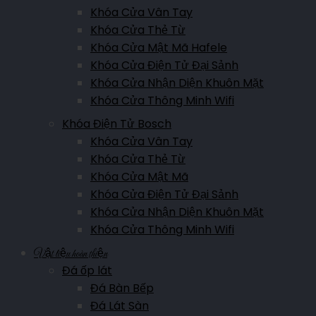
Showroom Lai Châu
Khóa Cửa Vân Tay
Đường Võ Nguyên Giáp, Quyết Thắng, Lai Châu, Việt Nam
Khóa Cửa Thẻ Từ
Khóa Cửa Mật Mã Hafele
Hotline:
0911.007.365
Khóa Cửa Điện Tử Đại Sảnh
Khóa Cửa Nhận Diện Khuôn Mặt
Showroom Yên Bái
Khóa Cửa Thông Minh Wifi
Nguyễn Thái Học, P.Nguyễn Thái Học, Yên Bái, Việt Nam
Khóa Điện Tử Bosch
Khóa Cửa Vân Tay
Hotline:
0961.007.365
Khóa Cửa Thẻ Từ
Khóa Cửa Mật Mã
Showroom Điện Biên
Khóa Cửa Điện Tử Đại Sảnh
Khóa Cửa Nhận Diện Khuôn Mặt
Trần Đăng Ninh, Thanh Bình, Điện Biên Phủ, TP. Điện Biên Phủ
Khóa Cửa Thông Minh Wifi
Hotline:
0911.007.365
Vật liệu hoàn thiện
Đá ốp lát
Showroom Sơn La
Đá Bàn Bếp
Đá Lát Sàn
Đường Trường Chinh, Phường Quyết Thắng, Sơn La