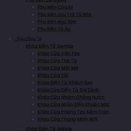
Phụ Kiện Cửa Đi
Phụ Kiện Lưu Trữ Tủ Bếp
Showroom Bắc Kạn
Phụ Kiện Ngũ Kim
Trường Chinh, P. Đức Xuân, TP Bắc Kạn
Phụ Kiện Tủ Áo
Hotline:
0961.007.365
Khóa Điện Tử
Khóa Điện Tử Demax
Khóa Cửa Vân Tay
Showroom Bắc Giang
Khóa Cửa Thẻ Từ
Nguyễn Văn Cừ, P. Ngô Quyền, Tp Bắc Giang
Khóa Cửa Mật Mã
Hotline:
0911.007.365
Khóa Cửa Sắt
Khóa Điện Tử Khách Sạn
Khóa Cửa Điện Tử Đại Sảnh
Showroom Lào Cai
Khóa Cửa Nhôm Chống Nước
Hoàng Liên, P.Kim Tân, TP.Lào Cai, Lào Cai
Khóa Cửa Nhận Diện Khuôn Mặt
Khóa Cửa Phòng Tay Nắm Tròn
Hotline:
0961.007.365
Khóa Cửa Thông Minh Wifi
Khóa Điện Tử Hafele