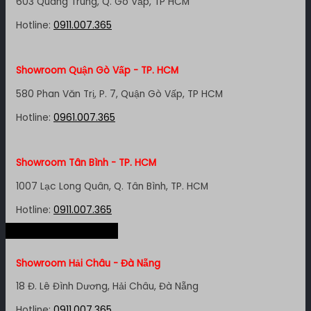
603 Quang Trung, Q. Gò Vấp, TP HCM
Hotline:
0911.007.365
Showroom Quận Gò Vấp - TP. HCM
580 Phan Văn Trị, P. 7, Quận Gò Vấp, TP HCM
Hotline:
0961.007.365
Showroom Tân Bình - TP. HCM
1007 Lạc Long Quân, Q. Tân Bình, TP. HCM
Hotline:
0911.007.365
Hệ thống miền Trung
Showroom Quận 4 - TP. HCM
Showroom Hải Châu - Đà Nẵng
127 Khánh Hội, P. 3, Quận 4,TP. HCM
18 Đ. Lê Đình Dương, Hải Châu, Đà Nẵng
Hotline:
0961.007.365
Hotline:
0911.007.365