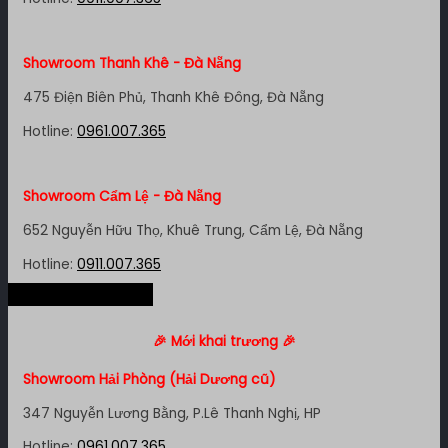
Showroom Quận 11 - TP. HCM
Showroom Thanh Khê - Đà Nẵng
1411 Đường 3/2, P. 16, Quận 11, TP. HCM
475 Điện Biên Phủ, Thanh Khê Đông, Đà Nẵng
Hotline:
0911.007.365
Hotline:
0961.007.365
Showroom Quận 7 - TP. HCM
Showroom Cẩm Lệ - Đà Nẵng
1448 Huỳnh Tấn Phát, Phú Thuận, Quận 7, TP HCM
652 Nguyễn Hữu Thọ, Khuê Trung, Cẩm Lệ, Đà Nẵng
Hotline:
0961.007.365
Hotline:
0911.007.365
Hệ thống miền Bắc
Showroom Bình Thạnh - TP. HCM
Showroom Nha Trang - Khánh Hòa
🎉 Mới khai trương 🎉
348 Đ. Bạch Đằng, P. 14, Bình Thạnh, TP HCM
106 Lê Hồng Phong, Phước Tân, Nha Trang
Showroom Hải Phòng (Hải Dương cũ)
Hotline:
0911.007.365
Hotline:
0961.007.365
347 Nguyễn Lương Bằng, P.Lê Thanh Nghị, HP
Hotline:
0961.007.365