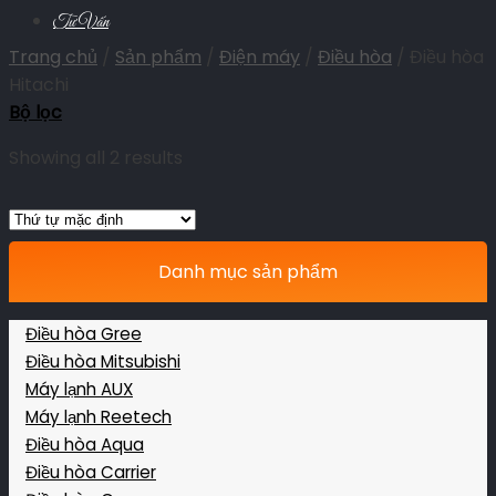
Tư Vấn
Trang chủ
/
Sản phẩm
/
Điện máy
/
Điều hòa
/
Điều hòa
Hitachi
Bộ lọc
Showing all 2 results
Danh mục sản phẩm
Điều hòa Gree
Điều hòa Mitsubishi
Máy lạnh AUX
Máy lạnh Reetech
Điều hòa Aqua
Điều hòa Carrier