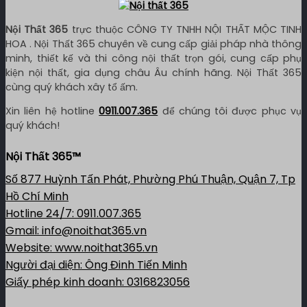
Nội Thất 365
trực thuộc CÔNG TY TNHH NỘI THẤT MỘC TINH
HOA . Nội Thất 365 chuyên về cung cấp giải pháp nhà thông
minh, thiết kế và thi công nội thất trọn gói, cung cấp phụ
kiện nội thất, gia dụng châu Âu chính hãng. Nội Thất 365
cùng quý khách xây tổ ấm.
Xin liên hệ hotline
0911.007.365
để chúng tôi được phục vụ
quý khách!
Nội Thất 365™
Số 877 Huỳnh Tấn Phát, Phường Phú Thuận, Quận 7, Tp
Hồ Chí Minh
Hotline 24/7: 0911.007.365
Gmail: info@noithat365.vn
Website: www.noithat365.vn
Người đại diện: Ông Đinh Tiến Minh
Giấy phép kinh doanh: 0316823056