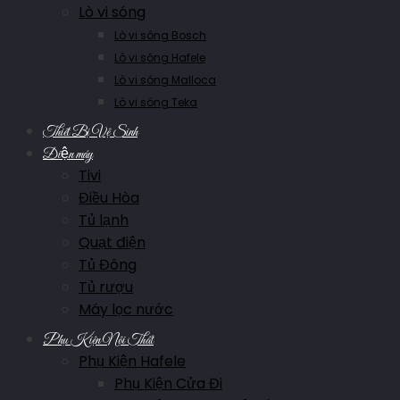
Lò vi sóng
Lò vi sóng Bosch
Lò vi sóng Hafele
Lò vi sóng Malloca
Lò vi sóng Teka
Thiết Bị Vệ Sinh
Điện máy
Tivi
Điều Hòa
Tủ lạnh
Quạt điện
Tủ Đông
Tủ rượu
Máy lọc nước
Phụ Kiện Nội Thất
Phụ Kiện Hafele
Phụ Kiện Cửa Đi