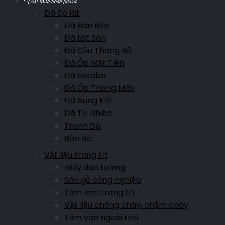
Vật liệu hoàn thiện
Đá ốp lát
Đá Bàn Bếp
Đá Lát Sàn
Đá Cầu Thang Bộ
Đá Ốp Mặt Tiền
Đá Lavabo
Đá Ốp Thang Máy
Đá Nung Kết
Đá Tự Nhiên
Tranh Đá
Bàn đá
Vật liệu trang trí
Giấy dán tường
Sàn gỗ công nghiệp
Tấm lam trang trí
Vật liệu chống cháy, chậm cháy
Tấm ván ngoài trời