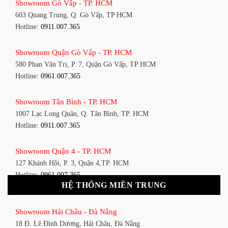
Showroom Gò Vấp - TP. HCM
603 Quang Trung, Q. Gò Vấp, TP HCM
Hotline:
0911.007.365
Showroom Quận Gò Vấp - TP. HCM
580 Phan Văn Trị, P. 7, Quận Gò Vấp, TP HCM
Hotline:
0961.007.365
Showroom Tân Bình - TP. HCM
1007 Lạc Long Quân, Q. Tân Bình, TP. HCM
Hotline:
0911.007.365
Showroom Quận 4 - TP. HCM
127 Khánh Hội, P. 3, Quận 4,TP. HCM
Hotline:
0961.007.365
HỆ THỐNG MIỀN TRUNG
Showroom Quận 11 - TP. HCM
Showroom Hải Châu - Đà Nẵng
1411 Đường 3/2, P. 16, Quận 11, TP. HCM
18 Đ. Lê Đình Dương, Hải Châu, Đà Nẵng
Hotline:
0911.007.365