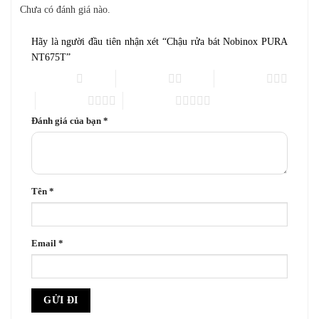
Chưa có đánh giá nào.
Hãy là người đầu tiên nhận xét “Chậu rửa bát Nobinox PURA
NT675T”
1 trên 5 sao
2 trên 5 sao
3 trên 5 sao
4 trên 5 sao
5 trên 5 sao
Đánh giá của bạn
*
Tên
*
Email
*