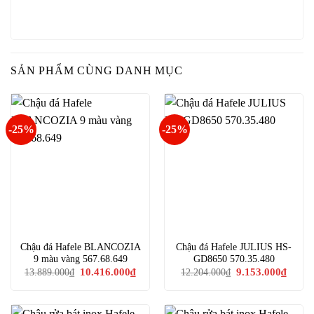
SẢN PHẨM CÙNG DANH MỤC
-25%
-25%
Chậu đá Hafele BLANCOZIA
Chậu đá Hafele JULIUS HS-
9 màu vàng 567.68.649
GD8650 570.35.480
Giá
Giá
Giá
Giá
10.416.000
₫
9.153.000
₫
13.889.000
₫
12.204.000
₫
gốc
hiện
gốc
hiện
là:
tại
là:
tại
13.889.000₫.
là:
12.204.000₫.
là:
10.416.000₫.
9.153.