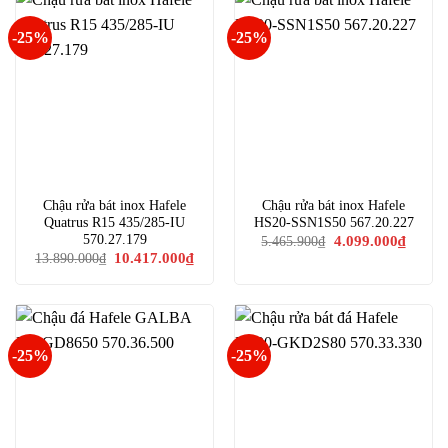
-25%
-25%
Chậu rửa bát inox Hafele
Chậu rửa bát inox Hafele
Quatrus R15 435/285-IU
HS20-SSN1S50 567.20.227
Giá
Giá
570.27.179
4.099.000
₫
5.465.900
₫
gốc
hiện
Giá
Giá
10.417.000
₫
13.890.000
₫
là:
tại
gốc
hiện
5.465.900₫.
là:
là:
tại
4.099.0
13.890.000₫.
là:
10.417.000₫.
-25%
-25%