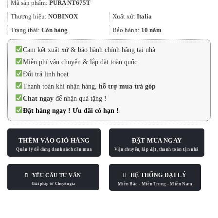
Mã sản phẩm:
PURA NT675T
là:
tại
17.800.000₫.
là:
Thương hiệu:
NOBINOX
Xuất xứ:
Italia
15.130.000₫.
Trạng thái:
Còn hàng
Bảo hành:
10 năm
Cam kết xuất xứ & bảo hành chính hãng tại nhà
Miễn phí vận chuyển & lắp đặt toàn quốc
Đổi trả linh hoạt
Thanh toán khi nhận hàng,
hỗ trợ mua trả góp
Chat ngay
để nhận quà tặng !
Đặt hàng ngay ! Ưu đãi có hạn !
THÊM VÀO GIỎ HÀNG
ĐẶT MUA NGAY
HỆ THỐNG ĐẠI LÝ
YÊU CẦU TƯ VẤN