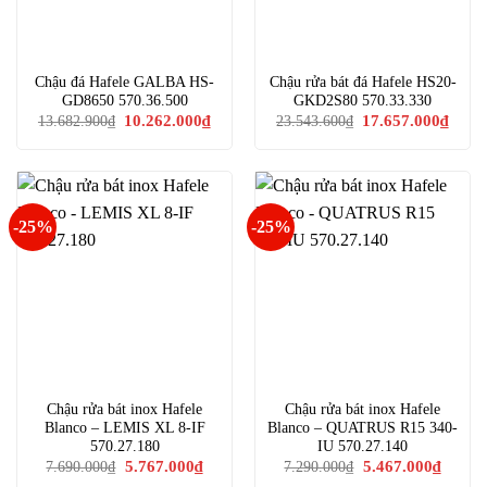
Chậu đá Hafele GALBA HS-
Chậu rửa bát đá Hafele HS20-
GD8650 570.36.500
GKD2S80 570.33.330
Giá
Giá
Giá
Giá
10.262.000
₫
17.657.000
₫
13.682.900
₫
23.543.600
₫
gốc
hiện
gốc
hiện
là:
tại
là:
tại
13.682.900₫.
là:
23.543.600₫.
là:
10.262.000₫.
17.65
-25%
-25%
Chậu rửa bát inox Hafele
Chậu rửa bát inox Hafele
Blanco – LEMIS XL 8-IF
Blanco – QUATRUS R15 340-
570.27.180
IU 570.27.140
Giá
Giá
Giá
Giá
5.767.000
₫
5.467.000
₫
7.690.000
₫
7.290.000
₫
gốc
hiện
gốc
hiện