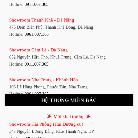
Hotline:
0911.007.365
Showroom Quận 7 - TP. HCM
Showroom Thanh Khê - Đà Nẵng
1448 Huỳnh Tấn Phát, Phú Thuận, Quận 7, TP HCM
475 Điện Biên Phủ, Thanh Khê Đông, Đà Nẵng
Hotline:
0961.007.365
Hotline:
0961.007.365
Showroom Bình Thạnh - TP. HCM
Showroom Cẩm Lệ - Đà Nẵng
348 Đ. Bạch Đằng, P. 14, Bình Thạnh, TP HCM
652 Nguyễn Hữu Thọ, Khuê Trung, Cẩm Lệ, Đà Nẵng
Hotline:
0911.007.365
Hotline:
0911.007.365
Showroom Tân Bình 1 - TP. HCM
Showroom Nha Trang - Khánh Hòa
591 Hoàng Văn Thụ, P. 4, Tân Bình, TP HCM
106 Lê Hồng Phong, Phước Tân, Nha Trang
Hotline:
0961.007.365
Hotline:
0961.007.365
HỆ THỐNG MIỀN BẮC
Showroom Tân Bình 2 - TP. HCM
Showroom Vinh - Nghệ An
90 Đ. Cộng Hòa, P. 4, Tân Bình, TP HCM
Mới khai trương
27-29 Nguyễn Sỹ Sách, Hưng Bình, TP Vinh, Nghệ An
Hotline:
0911.007.365
Showroom Hải Phòng (Hải Dương cũ)
Hotline:
0911.007.365
347 Nguyễn Lương Bằng, P.Lê Thanh Nghị, HP
Showroom Thuận An - Bình Dương