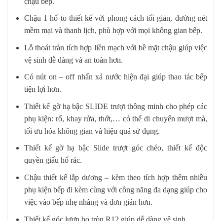
chậu bếp.
Chậu 1 hố to thiết kế với phong cách tối giản, đường nét
mềm mại và thanh lịch, phù hợp với mọi không gian bếp.
Lỗ thoát tràn tích hợp liền mạch với bề mặt chậu giúp việc
vệ sinh dễ dàng và an toàn hơn.
Có nút on – off nhấn xả nước hiện đại giúp thao tác bếp
tiện lợi hơn.
Thiết kế gờ hạ bậc SLIDE trượt thông minh cho phép các
phụ kiện: rổ, khay rửa, thớt,… có thể di chuyển mượt mà,
tối ưu hóa không gian và hiệu quả sử dụng.
Thiết kế gờ hạ bậc Slide trượt góc chéo, thiết kế độc
quyền giấu hố rác.
Chậu thiết kế lắp dương – kèm theo tích hợp thêm nhiều
phụ kiện bếp đi kèm cùng với công năng đa dạng giúp cho
việc vào bếp nhẹ nhàng và đơn giản hơn.
Thiết kế góc lượn bo tròn R12 giúp dễ dàng vệ sinh.