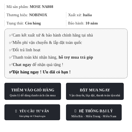
gốc
hiện
Mã sản phẩm:
MOSE NA808
là:
tại
39.800.000₫.
là:
Thương hiệu:
NOBINOX
Xuất xứ:
Italia
37.810.000₫.
Trạng thái:
Còn hàng
Bảo hành:
10 năm
✅
Cam kết xuất xứ & bảo hành chính hãng tại nhà
✅
Miễn phí vận chuyển & lắp đặt toàn quốc
✅
Đổi trả linh hoạt
✅
Thanh toán khi nhận hàng,
hỗ trợ mua trả góp
✅
Chat ngay
để nhận quà tặng !
✅
Đặt hàng ngay ! Ưu đãi có hạn !
THÊM VÀO GIỎ HÀNG
ĐẶT MUA NGAY
HỆ THỐNG ĐẠI LÝ
YÊU CẦU TƯ VẤN