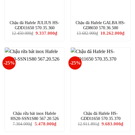
Chậu đá Hafele JULIUS HS-
Chậu đá Hafele GALBA HS-
GDD11650 570.35.360
GD8650 570.36.500
Giá
Giá
Giá
Giá
9.337.000
₫
10.262.000
₫
12.450.000
₫
13.682.900
₫
gốc
hiện
gốc
hiện
là:
tại
là:
tại
12.450.000₫.
là:
13.682.900₫.
là:
9.337.000₫.
10.26
-25%
-25%
Chậu rửa bát inox Hafele
Chậu đá Hafele HS-
HS20-SSN1S80 567.20.526
GDD11650 570.35.370
Giá
Giá
Giá
Giá
5.478.000
₫
9.683.000
₫
7.304.000
₫
12.911.891
₫
gốc
hiện
gốc
hiện
là:
tại
là:
tại