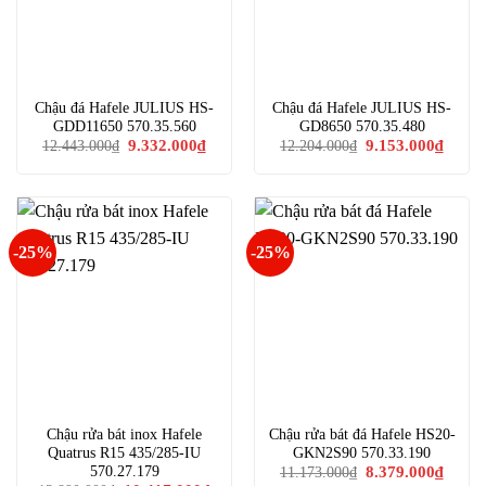
Chậu đá Hafele JULIUS HS-
Chậu đá Hafele JULIUS HS-
GDD11650 570.35.560
GD8650 570.35.480
Giá
Giá
Giá
Giá
9.332.000
₫
9.153.000
₫
12.443.000
₫
12.204.000
₫
gốc
hiện
gốc
hiện
là:
tại
là:
tại
12.443.000₫.
là:
12.204.000₫.
là:
9.332.000₫.
9.153.
-25%
-25%
Chậu rửa bát inox Hafele
Chậu rửa bát đá Hafele HS20-
Quatrus R15 435/285-IU
GKN2S90 570.33.190
Giá
Giá
570.27.179
8.379.000
₫
11.173.000
₫
gốc
hiện