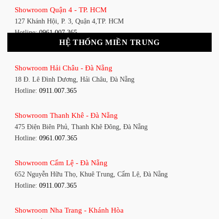
Showroom Quận 4 - TP. HCM
127 Khánh Hội, P. 3, Quận 4,TP. HCM
Hotline:
0961.007.365
HỆ THỐNG MIỀN TRUNG
Showroom Quận 11 - TP. HCM
Showroom Hải Châu - Đà Nẵng
1411 Đường 3/2, P. 16, Quận 11, TP. HCM
18 Đ. Lê Đình Dương, Hải Châu, Đà Nẵng
Hotline:
0911.007.365
Hotline:
0911.007.365
Showroom Quận 7 - TP. HCM
Showroom Thanh Khê - Đà Nẵng
1448 Huỳnh Tấn Phát, Phú Thuận, Quận 7, TP HCM
475 Điện Biên Phủ, Thanh Khê Đông, Đà Nẵng
Hotline:
0961.007.365
Hotline:
0961.007.365
Showroom Bình Thạnh - TP. HCM
Showroom Cẩm Lệ - Đà Nẵng
348 Đ. Bạch Đằng, P. 14, Bình Thạnh, TP HCM
652 Nguyễn Hữu Thọ, Khuê Trung, Cẩm Lệ, Đà Nẵng
Hotline:
0911.007.365
Hotline:
0911.007.365
Showroom Tân Bình 1 - TP. HCM
Showroom Nha Trang - Khánh Hòa
591 Hoàng Văn Thụ, P. 4, Tân Bình, TP HCM