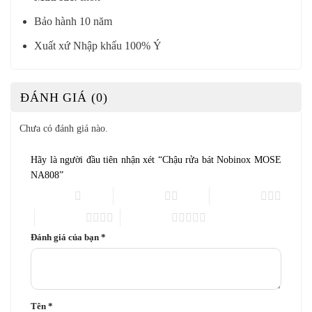
Bảo hành 10 năm
Xuất xứ Nhập khẩu 100% Ý
ĐÁNH GIÁ (0)
Chưa có đánh giá nào.
Hãy là người đầu tiên nhận xét “Chậu rửa bát Nobinox MOSE
NA808”
1 trên 5 sao
2 trên 5 sao
3 trên 5 sao
4 trên 5 sao
5 trên 5 sao
Đánh giá của bạn
*
Tên
*