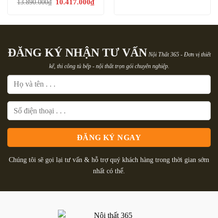
Giá
Giá
10.417.000
₫
13.890.000
₫
là:
tại
gốc
hiện
11.173.000₫.
là:
là:
tại
8.379.
13.890.000₫.
là:
10.417.000₫.
ĐĂNG KÝ NHẬN TƯ VẤN
Nội Thất 365 - Đơn vị thiết
kế, thi công tủ bếp - nội thất trọn gói chuyên nghiệp.
Chúng tôi sẽ gọi lại tư vấn & hỗ trợ quý khách hàng trong thời gian sớm
nhất có thể.