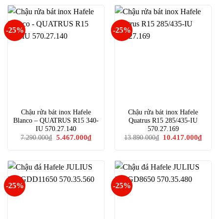
7.304.000₫.
là:
12.911.891₫.
là:
5.478.000₫.
9.683.
-25%
-25%
Chậu rửa bát inox Hafele
Chậu rửa bát inox Hafele
Blanco – QUATRUS R15 340-
Quatrus R15 285/435-IU
IU 570.27.140
570.27.169
Giá
Giá
Giá
Giá
5.467.000
₫
10.417.000
₫
7.290.000
₫
13.890.000
₫
gốc
hiện
gốc
hiện
là:
tại
là:
tại
7.290.000₫.
là:
13.890.000₫.
là:
5.467.000₫.
10.41
-25%
-25%