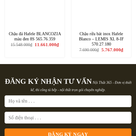
Chậu đá Hafele BLANCOZIA
Chậu rửa bát inox Hafele
màu đen 8S 565.76.359
Blanco – LEMIS XL 8-IF
Giá
Giá
570.27.180
11.661.000
₫
15.548.000
₫
gốc
hiện
Giá
Giá
5.767.000
₫
7.690.000
₫
là:
tại
gốc
hiện
15.548.000₫.
là:
là:
tại
11.661.000₫.
7.690.000₫.
là:
5.767.0
ĐĂNG KÝ NHẬN TƯ VẤN
Nội Thất 365 - Đơn vị thiết
kế, thi công tủ bếp - nội thất trọn gói chuyên nghiệp.