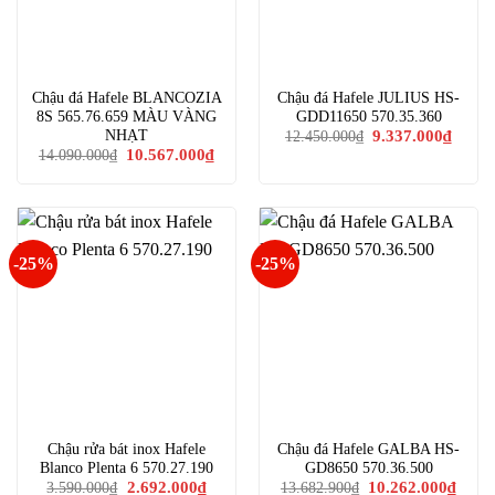
Chậu đá Hafele BLANCOZIA
Chậu đá Hafele JULIUS HS-
8S 565.76.659 MÀU VÀNG
GDD11650 570.35.360
Giá
Giá
NHẠT
9.337.000
₫
12.450.000
₫
gốc
hiện
Giá
Giá
10.567.000
₫
14.090.000
₫
là:
tại
gốc
hiện
12.450.000₫.
là:
là:
tại
9.337.
14.090.000₫.
là:
10.567.000₫.
-25%
-25%
Chậu rửa bát inox Hafele
Chậu đá Hafele GALBA HS-
Blanco Plenta 6 570.27.190
GD8650 570.36.500
Giá
Giá
Giá
Giá
2.692.000
₫
10.262.000
₫
3.590.000
₫
13.682.900
₫