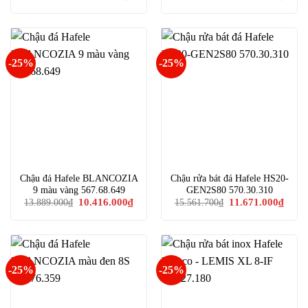
gốc
hiện
gốc
hiện
là:
tại
là:
tại
3.590.000₫.
là:
13.682.900₫.
là:
2.692.000₫.
10.26
-25%
-25%
Chậu đá Hafele BLANCOZIA
Chậu rửa bát đá Hafele HS20-
9 màu vàng 567.68.649
GEN2S80 570.30.310
Giá
Giá
Giá
Giá
10.416.000
₫
11.671.000
₫
13.889.000
₫
15.561.700
₫
gốc
hiện
gốc
hiện
là:
tại
là:
tại
13.889.000₫.
là:
15.561.700₫.
là:
10.416.000₫.
11.67
-25%
-25%