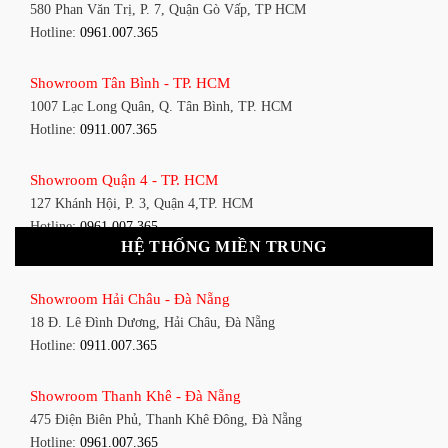
580 Phan Văn Trị, P. 7, Quận Gò Vấp, TP HCM
Hotline:
0961.007.365
Showroom Tân Bình - TP. HCM
1007 Lạc Long Quân, Q. Tân Bình, TP. HCM
Hotline:
0911.007.365
Showroom Quận 4 - TP. HCM
127 Khánh Hội, P. 3, Quận 4,TP. HCM
Hotline:
0961.007.365
HỆ THỐNG MIỀN TRUNG
Showroom Quận 11 - TP. HCM
Showroom Hải Châu - Đà Nẵng
1411 Đường 3/2, P. 16, Quận 11, TP. HCM
18 Đ. Lê Đình Dương, Hải Châu, Đà Nẵng
Hotline:
0911.007.365
Hotline:
0911.007.365
Showroom Quận 7 - TP. HCM
Showroom Thanh Khê - Đà Nẵng
1448 Huỳnh Tấn Phát, Phú Thuận, Quận 7, TP HCM
475 Điện Biên Phủ, Thanh Khê Đông, Đà Nẵng
Hotline:
0961.007.365
Hotline:
0961.007.365