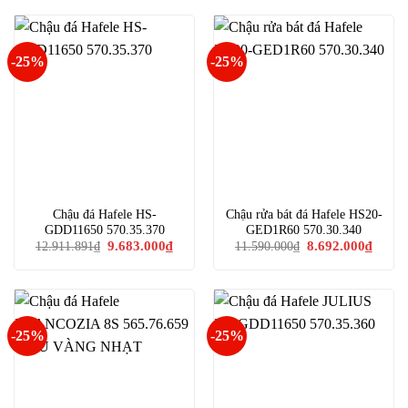
-25%
-25%
Chậu đá Hafele HS-
Chậu rửa bát đá Hafele HS20-
GDD11650 570.35.370
GED1R60 570.30.340
Giá
Giá
Giá
Giá
9.683.000
₫
8.692.000
₫
12.911.891
₫
11.590.000
₫
gốc
hiện
gốc
hiện
là:
tại
là:
tại
12.911.891₫.
là:
11.590.000₫.
là:
9.683.000₫.
8.692.
-25%
-25%