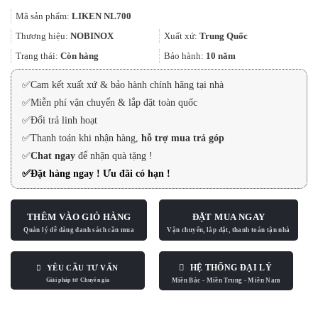
gốc
hiện
Mã sản phẩm:
LIKEN NL700
là:
tại
11.450.000₫.
là:
Thương hiệu:
NOBINOX
Xuất xứ:
Trung Quốc
9.732.500₫.
Trạng thái:
Còn hàng
Bảo hành:
10 năm
✅
Cam kết xuất xứ & bảo hành chính hãng tại nhà
✅
Miễn phí vận chuyển & lắp đặt toàn quốc
✅
Đổi trả linh hoạt
✅
Thanh toán khi nhận hàng,
hỗ trợ mua trả góp
✅
Chat ngay
để nhận quà tặng !
✅
Đặt hàng ngay ! Ưu đãi có hạn !
THÊM VÀO GIỎ HÀNG
ĐẶT MUA NGAY
HỆ THỐNG ĐẠI LÝ
YÊU CẦU TƯ VẤN