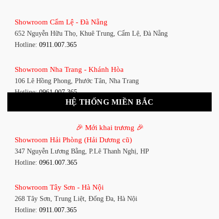
Showroom Bình Thạnh - TP. HCM
Showroom Cẩm Lệ - Đà Nẵng
348 Đ. Bạch Đằng, P. 14, Bình Thạnh, TP HCM
652 Nguyễn Hữu Thọ, Khuê Trung, Cẩm Lệ, Đà Nẵng
Hotline:
0911.007.365
Hotline:
0911.007.365
Showroom Tân Bình 1 - TP. HCM
Showroom Nha Trang - Khánh Hòa
591 Hoàng Văn Thụ, P. 4, Tân Bình, TP HCM
106 Lê Hồng Phong, Phước Tân, Nha Trang
Hotline:
0961.007.365
Hotline:
0961.007.365
HỆ THỐNG MIỀN BẮC
Showroom Tân Bình 2 - TP. HCM
Showroom Vinh - Nghệ An
90 Đ. Cộng Hòa, P. 4, Tân Bình, TP HCM
🎉 Mới khai trương 🎉
27-29 Nguyễn Sỹ Sách, Hưng Bình, TP Vinh, Nghệ An
Hotline:
0911.007.365
Showroom Hải Phòng (Hải Dương cũ)
Hotline:
0911.007.365
347 Nguyễn Lương Bằng, P.Lê Thanh Nghị, HP
Showroom Thuận An - Bình Dương
Hotline:
0961.007.365
Showroom Buôn Ma Thuột
66 đường DT743, An Phú, Thuận An, Bình Dương
119 Lê Thánh Tông, Tân Lợi, Buôn Ma Thuột
Hotline:
0961.007.365
Showroom Tây Sơn - Hà Nội
Hotline:
0961.007.365
268 Tây Sơn, Trung Liệt, Đống Đa, Hà Nội
Showroom Biên Hòa - Đồng Nai
Hotline:
0911.007.365
Showroom Thanh Hóa
452 Nguyễn Ái Quốc, Tân Tiến, TP. Biên Hòa, Đồng Nai