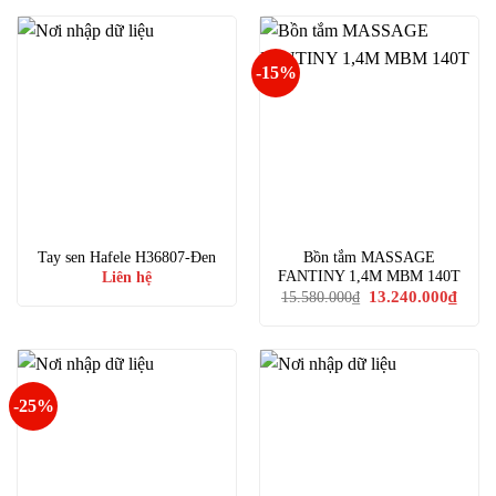
14.180.000₫.
là:
12.050.000₫.
-15%
Tay sen Hafele H36807-Đen
Bồn tắm MASSAGE
FANTINY 1,4M MBM 140T
Liên hệ
Giá
Giá
13.240.000
₫
15.580.000
₫
gốc
hiện
là:
tại
15.580.000₫.
là:
13.24
-25%