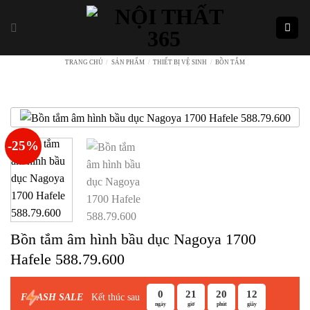
Skip
to
content
TRANG CHỦ
/
SẢN PHẨM
/
THIẾT BỊ VỆ SINH
/
BỒN TẮM
-25%
Bồn tắm âm hình bầu dục Nagoya 1700
Hafele 588.79.600
0
21
20
12
Kết thúc sau
F
ASH SALE
ngày
giờ
phút
giây