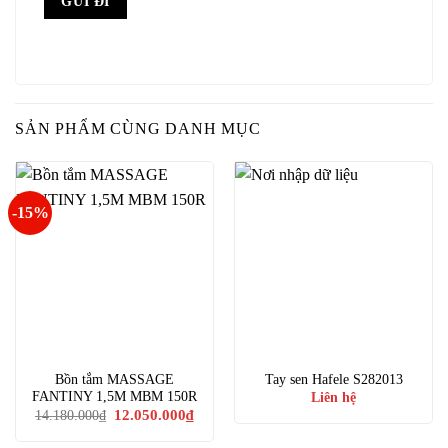
SẢN PHẨM CÙNG DANH MỤC
-15%
Bồn tắm MASSAGE
Tay sen Hafele S282013
FANTINY 1,5M MBM 150R
Liên hệ
Giá
Giá
12.050.000
₫
14.180.000
₫
gốc
hiện
là:
tại