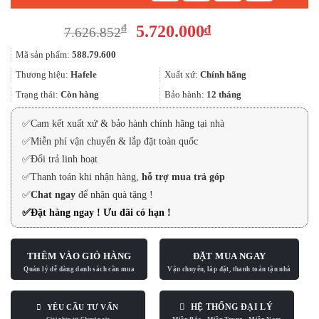
Giá
Giá
5.720.000
₫
₫
7.626.852
gốc
hiện
Mã sản phẩm:
588.79.600
là:
tại
7.626.852₫.
là:
Thương hiệu:
Hafele
Xuất xứ:
Chính hãng
5.720.000₫.
Trạng thái:
Còn hàng
Bảo hành:
12 tháng
✅
Cam kết xuất xứ & bảo hành chính hãng tại nhà
✅
Miễn phí vận chuyển & lắp đặt toàn quốc
✅
Đổi trả linh hoạt
✅
Thanh toán khi nhận hàng,
hỗ trợ mua trả góp
✅
Chat ngay
để nhận quà tặng !
✅
Đặt hàng ngay ! Ưu đãi có hạn !
THÊM VÀO GIỎ HÀNG
ĐẶT MUA NGAY
HỆ THỐNG ĐẠI LÝ
YÊU CẦU TƯ VẤN