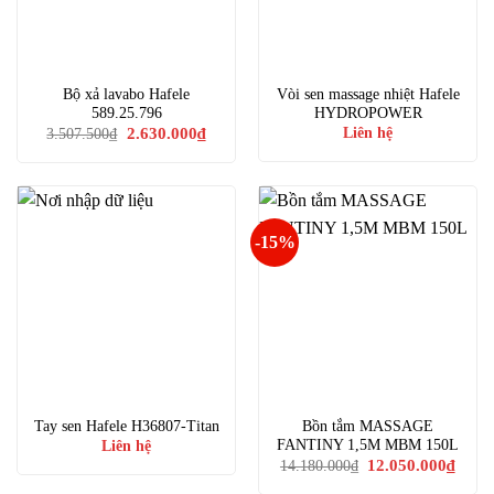
Bộ xả lavabo Hafele
Vòi sen massage nhiệt Hafele
589.25.796
HYDROPOWER
Giá
Giá
2.630.000
₫
Liên hệ
3.507.500
₫
gốc
hiện
là:
tại
3.507.500₫.
là:
2.630.000₫.
-15%
Tay sen Hafele H36807-Titan
Bồn tắm MASSAGE
FANTINY 1,5M MBM 150L
Liên hệ
Giá
Giá
12.050.000
₫
14.180.000
₫
gốc
hiện
là:
tại