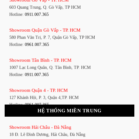
603 Quang Trung, Q. Gò Vấp, TP HCM
Hotline:
0911.007.365
Showroom Quận Gò Vấp - TP. HCM
580 Phan Văn Trị, P. 7, Quận Gò Vấp, TP HCM
Hotline:
0961.007.365
Showroom Tân Bình - TP. HCM
1007 Lạc Long Quân, Q. Tân Bình, TP. HCM
Hotline:
0911.007.365
Showroom Quận 4 - TP. HCM
127 Khánh Hội, P. 3, Quận 4,TP. HCM
Hotline:
0961.007.365
HỆ THỐNG MIỀN TRUNG
Showroom Quận 11 - TP. HCM
Showroom Hải Châu - Đà Nẵng
1411 Đường 3/2, P. 16, Quận 11, TP. HCM
18 Đ. Lê Đình Dương, Hải Châu, Đà Nẵng
Hotline:
0911.007.365