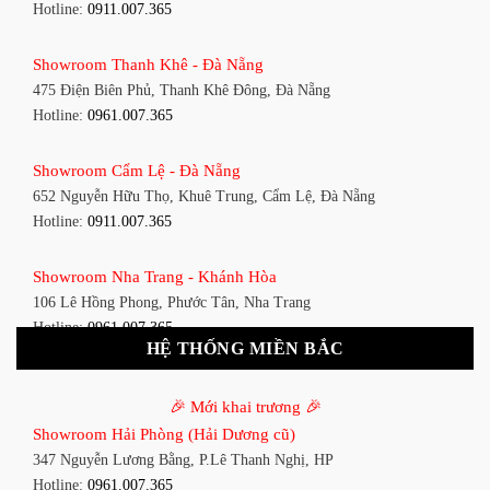
Hotline:
0911.007.365
Showroom Quận 7 - TP. HCM
Showroom Thanh Khê - Đà Nẵng
1448 Huỳnh Tấn Phát, Phú Thuận, Quận 7, TP HCM
475 Điện Biên Phủ, Thanh Khê Đông, Đà Nẵng
Hotline:
0961.007.365
Hotline:
0961.007.365
Showroom Bình Thạnh - TP. HCM
Showroom Cẩm Lệ - Đà Nẵng
348 Đ. Bạch Đằng, P. 14, Bình Thạnh, TP HCM
652 Nguyễn Hữu Thọ, Khuê Trung, Cẩm Lệ, Đà Nẵng
Hotline:
0911.007.365
Hotline:
0911.007.365
Showroom Tân Bình 1 - TP. HCM
Showroom Nha Trang - Khánh Hòa
591 Hoàng Văn Thụ, P. 4, Tân Bình, TP HCM
106 Lê Hồng Phong, Phước Tân, Nha Trang
Hotline:
0961.007.365
Hotline:
0961.007.365
HỆ THỐNG MIỀN BẮC
Showroom Tân Bình 2 - TP. HCM
Showroom Vinh - Nghệ An
90 Đ. Cộng Hòa, P. 4, Tân Bình, TP HCM
🎉 Mới khai trương 🎉
27-29 Nguyễn Sỹ Sách, Hưng Bình, TP Vinh, Nghệ An
Hotline:
0911.007.365
Showroom Hải Phòng (Hải Dương cũ)
Hotline:
0911.007.365
347 Nguyễn Lương Bằng, P.Lê Thanh Nghị, HP
Showroom Thuận An - Bình Dương
Hotline:
0961.007.365
Showroom Buôn Ma Thuột