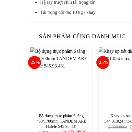
Hệ ray trượt chịu tải trọng lớn
Tải trọng đối đa: 10 kg / khay
SẢN PHẨM CÙNG DANH MỤC
-25%
-25%
Bộ đựng thực phẩm 6 tầng
Khay up bát 
450/1700mm TANDEM ARE
544.01.024 ino
G
Hafele 545.93.431
1
2.038.000
₫
g
Giá
Giá