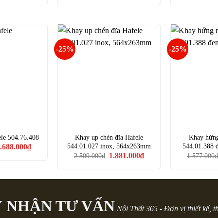
à:
tại
là:
tại
.038.000₫.
là:
2.360.000₫.
là:
1.528.000₫.
1.770.000₫.
-25%
-25%
fele 504.76.408
Khay up chén đĩa Hafele
Khay hứng
iá
Giá
544.01.027 inox, 564x263mm
544.01.388
.688.000
₫
ốc
hiện
Giá
Giá
1.881.000
₫
2.509.000
₫
1.577.000
₫
à:
tại
gốc
hiện
.918.000₫.
là:
là:
tại
6.688.000₫.
2.509.000₫.
là:
1.881.000₫.
 NHẬN TƯ VẤN
Nội Thất 365 - Đơn vị thiết kế, t