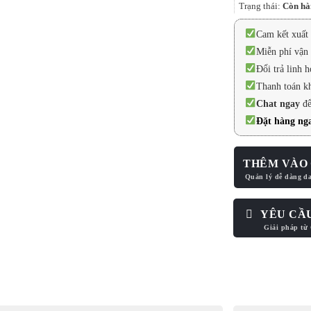
Trạng thái:
Còn hà
Cam kết xuất 
Miễn phí vận 
Đổi trả linh h
Thanh toán k
Chat ngay
để
Đặt hàng nga
THÊM VÀO 
YÊU CẦ