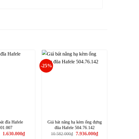
-25%
át đĩa Hafele
Giá bát nâng hạ kèm ống đựng
.01.007
đũa Hafele 504.76.142
Giá
Giá
Giá
Giá
1.630.000
₫
7.936.000
₫
10.582.000
₫
gốc
hiện
gốc
hiện