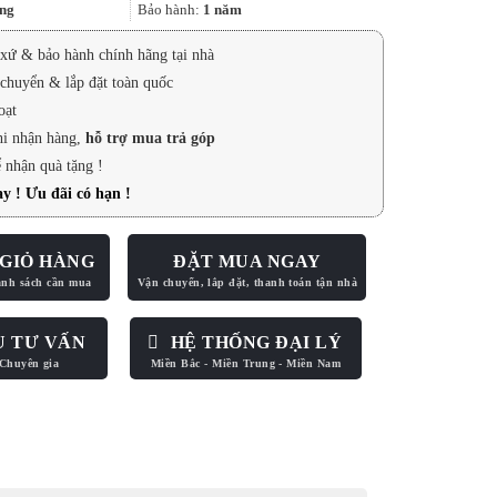
9.500.000₫.
ng
Bảo hành:
1 năm
xứ & bảo hành chính hãng tại nhà
chuyển & lắp đặt toàn quốc
oạt
hi nhận hàng,
hỗ trợ mua trả góp
 nhận quà tặng !
y ! Ưu đãi có hạn !
GIỎ HÀNG
ĐẶT MUA NGAY
U TƯ VẤN
HỆ THỐNG ĐẠI LÝ