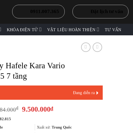
0911.007.365
Đặt lịch tư vấn
KHÓA ĐIỆN TỬ
VẬT LIỆU HOÀN THIỆN
TƯ VẤN
y Hafele Kara Vario
5 7 tầng
Đang diễn ra
Giá
Giá
9.500.000
₫
₫
84.000
gốc
hiện
82.815
là:
tại
26.784.000₫.
là:
le
Xuất xứ:
Trung Quốc