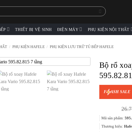
BẾP
THIẾT BỊ VỆ SINH
ĐIỆN MÁY
PHỤ KIỆN NỘI THẤT
THẤT
/
PHỤ KIỆN HAFELE
/
PHỤ KIỆN LƯU TRỮ TỦ BẾP HAFELE
Bộ rổ xoa
595.82.81
F
ASH SALE
26.7
Mã sản phẩm:
595.
Thương hiệu:
Hafe