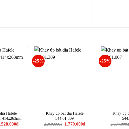
-25%
-25%
đĩa Hafele
Khay úp bát đĩa Hafele
Khay up b
x, 414x263mm
544.01.309
544
iá
Giá
Giá
Giá
.528.000
₫
1.770.000
₫
2.360.000
₫
2.174.000
₫
ốc
hiện
gốc
hiện