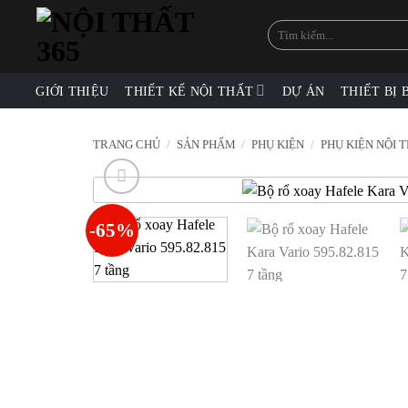
Skip
Tìm
to
kiếm:
content
GIỚI THIỆU
THIẾT KẾ NỘI THẤT
DỰ ÁN
THIẾT BỊ 
TRANG CHỦ
/
SẢN PHẨM
/
PHỤ KIỆN
/
PHỤ KIỆN NỘI 
-65%