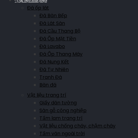
Vật liệu hoàn thiện
Đá ốp lát
Đá Bàn Bếp
Đá Lát Sàn
Đá Cầu Thang Bộ
Đá Ốp Mặt Tiền
Đá Lavabo
Đá Ốp Thang Máy
Đá Nung Kết
Đá Tự Nhiên
Tranh Đá
Bàn đá
Vật liệu trang trí
Giấy dán tường
Sàn gỗ công nghiệp
Tấm lam trang trí
Vật liệu chống cháy, chậm cháy
Tấm ván ngoài trời