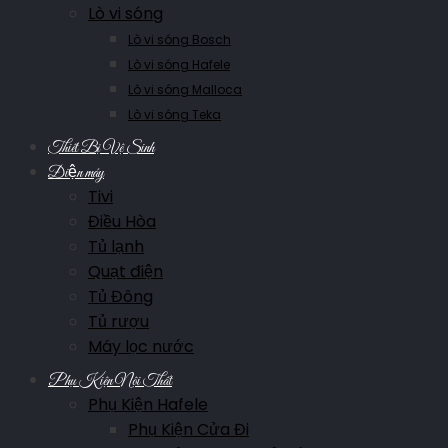
Lò vi sóng
Lò vi sóng Bosch
Lò vi sóng Hafele
Lò vi sóng Malloca
Lò vi sóng Teka
Thiết Bị Vệ Sinh
Điện máy
Tivi
Điều Hòa
Tủ lạnh
Quạt điện
Tủ Đông
Tủ rượu
Máy lọc nước
Phụ Kiện Nội Thất
Phụ Kiện Hafele
Phụ Kiện Cửa Đi