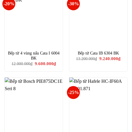
-20%
-30%
Bếp từ 4 vùng nấu Cata I 6004
Bếp từ Cata IB 6304 BK
Giá
Giá
BK
9.240.000
₫
13.200.000
₫
gốc
hiện
Giá
Giá
9.600.000
₫
12.000.000
₫
là:
tại
gốc
hiện
13.200.000₫.
là:
là:
tại
9.240.
12.000.000₫.
là:
9.600.000₫.
-25%