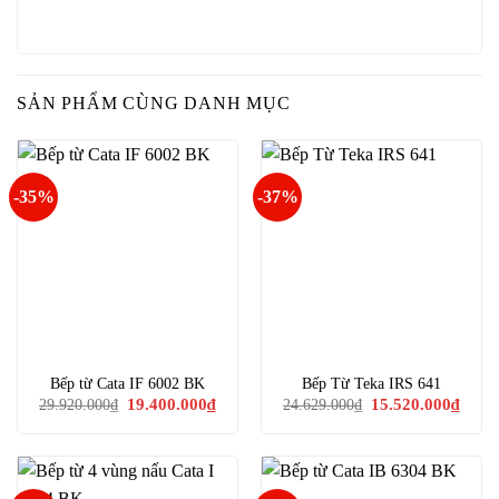
SẢN PHẨM CÙNG DANH MỤC
-35%
-37%
Bếp từ Cata IF 6002 BK
Bếp Từ Teka IRS 641
Giá
Giá
Giá
Giá
19.400.000
₫
15.520.000
₫
29.920.000
₫
24.629.000
₫
gốc
hiện
gốc
hiện
là:
tại
là:
tại
29.920.000₫.
là:
24.629.000₫.
là:
19.400.000₫.
15.52