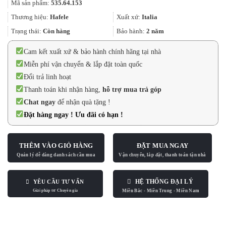
Mã sản phẩm:
535.64.153
là:
tại
69.289.000₫.
là:
Thương hiệu:
Hafele
Xuất xứ:
Italia
51.966.000₫.
Trạng thái:
Còn hàng
Bảo hành:
2 năm
Cam kết xuất xứ & bảo hành chính hãng tại nhà
Miễn phí vận chuyển & lắp đặt toàn quốc
Đổi trả linh hoạt
Thanh toán khi nhận hàng,
hỗ trợ mua trả góp
Chat ngay
để nhận quà tặng !
Đặt hàng ngay ! Ưu đãi có hạn !
THÊM VÀO GIỎ HÀNG
ĐẶT MUA NGAY
HỆ THỐNG ĐẠI LÝ
YÊU CẦU TƯ VẤN