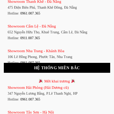
Showroom Thanh Khê - Đà Nẵng
1448 Huỳnh Tấn Phát, Phú Thuận, Quận 7, TP HCM
475 Điện Biên Phủ, Thanh Khê Đông, Đà Nẵng
Hotline:
0961.007.365
Hotline:
0961.007.365
Showroom Bình Thạnh - TP. HCM
Showroom Cẩm Lệ - Đà Nẵng
348 Đ. Bạch Đằng, P. 14, Bình Thạnh, TP HCM
652 Nguyễn Hữu Thọ, Khuê Trung, Cẩm Lệ, Đà Nẵng
Hotline:
0911.007.365
Hotline:
0911.007.365
Showroom Tân Bình 1 - TP. HCM
Showroom Nha Trang - Khánh Hòa
591 Hoàng Văn Thụ, P. 4, Tân Bình, TP HCM
106 Lê Hồng Phong, Phước Tân, Nha Trang
Hotline:
0961.007.365
Hotline:
0961.007.365
HỆ THỐNG MIỀN BẮC
Showroom Tân Bình 2 - TP. HCM
Showroom Vinh - Nghệ An
90 Đ. Cộng Hòa, P. 4, Tân Bình, TP HCM
Mới khai trương
27-29 Nguyễn Sỹ Sách, Hưng Bình, TP Vinh, Nghệ An
Hotline:
0911.007.365
Showroom Hải Phòng (Hải Dương cũ)
Hotline:
0911.007.365
347 Nguyễn Lương Bằng, P.Lê Thanh Nghị, HP
Showroom Thuận An - Bình Dương
Hotline:
0961.007.365
Showroom Buôn Ma Thuột
66 đường DT743, An Phú, Thuận An, Bình Dương
119 Lê Thánh Tông, Tân Lợi, Buôn Ma Thuột
Hotline:
0961.007.365
Showroom Tây Sơn - Hà Nội
Hotline:
0961.007.365