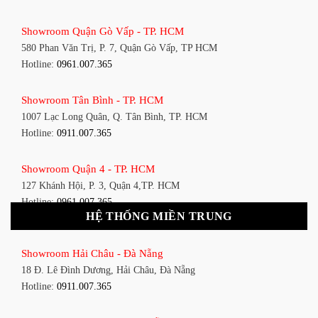
Showroom Quận Gò Vấp - TP. HCM
580 Phan Văn Trị, P. 7, Quận Gò Vấp, TP HCM
Hotline:
0961.007.365
Showroom Tân Bình - TP. HCM
1007 Lạc Long Quân, Q. Tân Bình, TP. HCM
Hotline:
0911.007.365
Showroom Quận 4 - TP. HCM
127 Khánh Hội, P. 3, Quận 4,TP. HCM
Hotline:
0961.007.365
HỆ THỐNG MIỀN TRUNG
Showroom Quận 11 - TP. HCM
Showroom Hải Châu - Đà Nẵng
1411 Đường 3/2, P. 16, Quận 11, TP. HCM
18 Đ. Lê Đình Dương, Hải Châu, Đà Nẵng
Hotline:
0911.007.365
Hotline:
0911.007.365
Showroom Quận 7 - TP. HCM