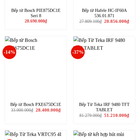
Bếp từ Bosch PIE875DC1E
Bếp từ Hafele HC-IF60A
Seri 8
536.01.871
Giá
Giá
28.690.000
₫
20.856.000
₫
27.809.100
₫
gốc
hiện
là:
tại
27.809.100₫.
là:
20.85
-14%
-37%
Bếp từ Bosch PXE675DC1E
Bếp Từ Teka IRF 9480 TFT
Giá
Giá
TABLET
28.400.000
₫
33.000.000
₫
gốc
hiện
Giá
Giá
51.210.000
₫
81.279.000
₫
là:
tại
gốc
hiện
33.000.000₫.
là:
là:
tại
28.400.000₫.
81.279.000₫.
là:
51.21