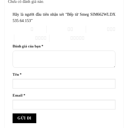
Chưa có đánh giá nào.
Hãy là người đầu tiên nhận xét “Bếp từ Smeg SIM662WLDX
535.64.153”
1 trên 5 sao
2 trên 5 sao
3 trên 5 sao
4 trên 5 sao
5 trên 5 sao
Đánh giá của bạn
*
Tên
*
Email
*