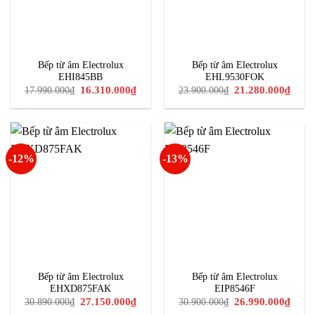
Bếp từ âm Electrolux
Bếp từ âm Electrolux
EHI845BB
EHL9530FOK
Giá
Giá
Giá
Giá
16.310.000
₫
21.280.000
₫
17.990.000
₫
23.900.000
₫
gốc
hiện
gốc
hiện
là:
tại
là:
tại
17.990.000₫.
là:
23.900.000₫.
là:
16.310.000₫.
21.28
-12%
-13%
Bếp từ âm Electrolux
Bếp từ âm Electrolux
EHXD875FAK
EIP8546F
Giá
Giá
Giá
Giá
27.150.000
₫
26.990.000
₫
30.890.000
₫
30.900.000
₫
gốc
hiện
gốc
hiện