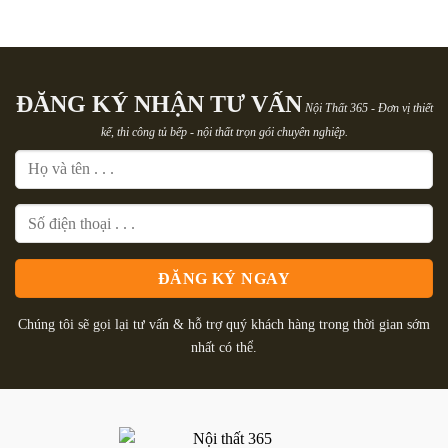
1.590.000₫.
là:
1.590.000₫.
là:
1.560.000₫.
1.560.0
ĐĂNG KÝ NHẬN TƯ VẤN
Nội Thất 365 - Đơn vị thiết
kế, thi công tủ bếp - nội thất trọn gói chuyên nghiệp.
Chúng tôi sẽ gọi lại tư vấn & hỗ trợ quý khách hàng trong thời gian sớm
nhất có thể.