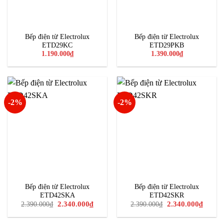
Bếp điện từ Electrolux
Bếp điện từ Electrolux
ETD29KC
ETD29PKB
1.190.000
₫
1.390.000
₫
-2%
-2%
Bếp điện từ Electrolux
Bếp điện từ Electrolux
ETD42SKA
ETD42SKR
Giá
Giá
Giá
Giá
2.340.000
₫
2.340.000
₫
2.390.000
₫
2.390.000
₫
gốc
hiện
gốc
hiện
là:
tại
là:
tại
2.390.000₫.
là:
2.390.000₫.
là: