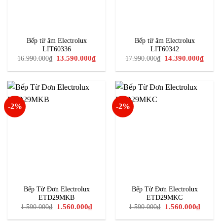
Bếp từ âm Electrolux
Bếp từ âm Electrolux
LIT60336
LIT60342
Giá
Giá
Giá
Giá
13.590.000
₫
14.390.000
₫
16.990.000
₫
17.990.000
₫
gốc
hiện
gốc
hiện
là:
tại
là:
tại
16.990.000₫.
là:
17.990.000₫.
là:
13.590.000₫.
14.39
-2%
-2%
Bếp Từ Đơn Electrolux
Bếp Từ Đơn Electrolux
ETD29MKB
ETD29MKC
Giá
Giá
Giá
Giá
1.560.000
₫
1.560.000
₫
1.590.000
₫
1.590.000
₫
gốc
hiện
gốc
hiện
là:
tại
là:
tại