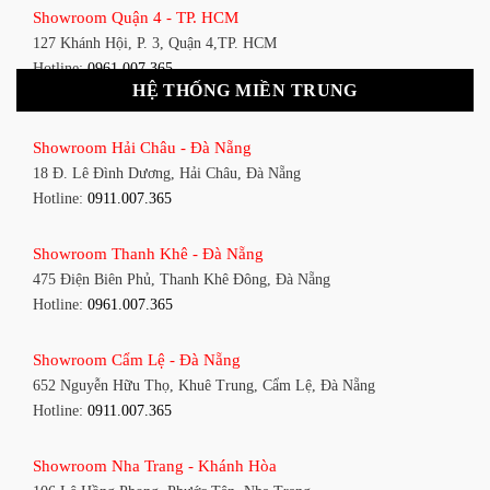
Showroom Quận 4 - TP. HCM
127 Khánh Hội, P. 3, Quận 4,TP. HCM
Hotline:
0961.007.365
HỆ THỐNG MIỀN TRUNG
Showroom Quận 11 - TP. HCM
Showroom Hải Châu - Đà Nẵng
1411 Đường 3/2, P. 16, Quận 11, TP. HCM
18 Đ. Lê Đình Dương, Hải Châu, Đà Nẵng
Hotline:
0911.007.365
Hotline:
0911.007.365
Showroom Quận 7 - TP. HCM
Showroom Thanh Khê - Đà Nẵng
1448 Huỳnh Tấn Phát, Phú Thuận, Quận 7, TP HCM
475 Điện Biên Phủ, Thanh Khê Đông, Đà Nẵng
Hotline:
0961.007.365
Hotline:
0961.007.365
Showroom Bình Thạnh - TP. HCM
Showroom Cẩm Lệ - Đà Nẵng
348 Đ. Bạch Đằng, P. 14, Bình Thạnh, TP HCM
652 Nguyễn Hữu Thọ, Khuê Trung, Cẩm Lệ, Đà Nẵng
Hotline:
0911.007.365
Hotline:
0911.007.365
Showroom Tân Bình 1 - TP. HCM
Showroom Nha Trang - Khánh Hòa
591 Hoàng Văn Thụ, P. 4, Tân Bình, TP HCM