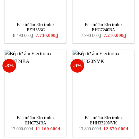
Bếp từ âm Electrolux
Bếp từ âm Electrolux
EEH353C
EHC7240BA
Giá
Giá
Giá
Giá
7.730.000
₫
7.210.000
₫
8.490.000
₫
7.990.000
₫
gốc
hiện
gốc
hiện
là:
tại
là:
tại
8.490.000₫.
là:
7.990.000₫.
là:
7.730.000₫.
7.210.0
-8%
-9%
Bếp từ âm Electrolux
Bếp từ âm Electrolux
EHC724BA
EHH3320NVK
Giá
Giá
Giá
Giá
11.160.000
₫
12.670.000
₫
12.090.000
₫
13.890.000
₫
gốc
hiện
gốc
hiện
là:
tại
là:
tại