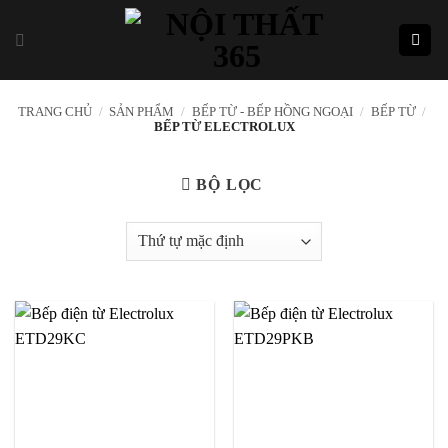
Skip
to
content
TRANG CHỦ
/
SẢN PHẨM
/
BẾP TỪ - BẾP HỒNG NGOẠI
/
BẾP TỪ
/
BẾP TỪ ELECTROLUX
BỘ LỌC