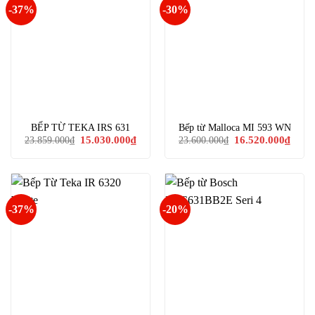
-37%
-30%
BẾP TỪ TEKA IRS 631
Bếp từ Malloca MI 593 WN
Giá
Giá
Giá
Giá
15.030.000
₫
16.520.000
₫
23.859.000
₫
23.600.000
₫
gốc
hiện
gốc
hiện
là:
tại
là:
tại
23.859.000₫.
là:
23.600.000₫.
là:
15.030.000₫.
16.52
-37%
-20%