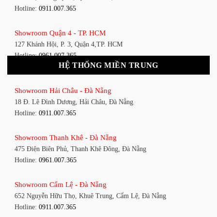
Hotline:
0911.007.365
Showroom Quận 4 - TP. HCM
127 Khánh Hội, P. 3, Quận 4,TP. HCM
Hotline:
0961.007.365
HỆ THỐNG MIỀN TRUNG
Showroom Quận 11 - TP. HCM
Showroom Hải Châu - Đà Nẵng
1411 Đường 3/2, P. 16, Quận 11, TP. HCM
18 Đ. Lê Đình Dương, Hải Châu, Đà Nẵng
Hotline:
0911.007.365
Hotline:
0911.007.365
Showroom Quận 7 - TP. HCM
Showroom Thanh Khê - Đà Nẵng
1448 Huỳnh Tấn Phát, Phú Thuận, Quận 7, TP HCM
475 Điện Biên Phủ, Thanh Khê Đông, Đà Nẵng
Hotline:
0961.007.365
Hotline:
0961.007.365
Showroom Bình Thạnh - TP. HCM
Showroom Cẩm Lệ - Đà Nẵng
348 Đ. Bạch Đằng, P. 14, Bình Thạnh, TP HCM
652 Nguyễn Hữu Thọ, Khuê Trung, Cẩm Lệ, Đà Nẵng
Hotline:
0911.007.365
Hotline:
0911.007.365