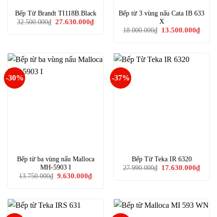
Bếp Từ Brandt TI118B.Black
Bếp từ 3 vùng nấu Cata IB 633
Giá
Giá
X
27.630.000
₫
32.500.000
₫
gốc
hiện
Giá
Giá
13.500.000
₫
18.000.000
₫
là:
tại
gốc
hiện
32.500.000₫.
là:
là:
tại
27.630.000₫.
18.000.000₫.
là:
13.50
-30%
-37%
Bếp từ ba vùng nấu Malloca
Bếp Từ Teka IR 6320
Giá
Giá
MH-5903 I
17.630.000
₫
27.990.000
₫
gốc
hiện
Giá
Giá
9.630.000
₫
13.750.000
₫
là:
tại
gốc
hiện
27.990.000₫.
là:
là:
tại
17.63
13.750.000₫.
là:
9.630.000₫.