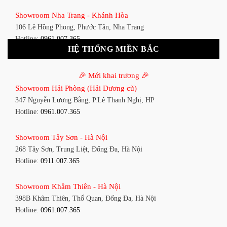
Showroom Tân Bình 1 - TP. HCM
Showroom Nha Trang - Khánh Hòa
591 Hoàng Văn Thụ, P. 4, Tân Bình, TP HCM
106 Lê Hồng Phong, Phước Tân, Nha Trang
Hotline:
0961.007.365
Hotline:
0961.007.365
HỆ THỐNG MIỀN BẮC
Showroom Tân Bình 2 - TP. HCM
Showroom Vinh - Nghệ An
90 Đ. Cộng Hòa, P. 4, Tân Bình, TP HCM
🎉 Mới khai trương 🎉
27-29 Nguyễn Sỹ Sách, Hưng Bình, TP Vinh, Nghệ An
Hotline:
0911.007.365
Showroom Hải Phòng (Hải Dương cũ)
Hotline:
0911.007.365
347 Nguyễn Lương Bằng, P.Lê Thanh Nghị, HP
Showroom Thuận An - Bình Dương
Hotline:
0961.007.365
Showroom Buôn Ma Thuột
66 đường DT743, An Phú, Thuận An, Bình Dương
119 Lê Thánh Tông, Tân Lợi, Buôn Ma Thuột
Hotline:
0961.007.365
Showroom Tây Sơn - Hà Nội
Hotline:
0961.007.365
268 Tây Sơn, Trung Liệt, Đống Đa, Hà Nội
Showroom Biên Hòa - Đồng Nai
Hotline:
0911.007.365
Showroom Thanh Hóa
452 Nguyễn Ái Quốc, Tân Tiến, TP. Biên Hòa, Đồng Nai
Đại lộ Lê Lợi, Phường Đông Thọ, Tp.Thanh Hóa
Hotline:
0911.007.365
Showroom Khâm Thiên - Hà Nội
Hotline:
0911.007.365
398B Khâm Thiên, Thổ Quan, Đống Đa, Hà Nội
Showroom Bình Phước
Hotline:
0961.007.365
Showroom Hà Tĩnh
QL13, KP. Ninh Thịnh, Lộc Ninh
TTTM Vincom, P. Hà Huy Tập
Hotline:
0961.007.365