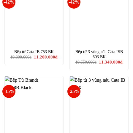
-42%
-42%
Bếp từ Cata IB 753 BK
Bếp từ 3 vùng nấu Cata ISB
Giá
Giá
603 BK
11.200.000
₫
19.300.000
₫
gốc
hiện
Giá
Giá
11.340.000
₫
19.550.000
₫
là:
tại
gốc
hiện
19.300.000₫.
là:
là:
tại
11.200.000₫.
19.550.000₫.
là:
11.34
-15%
-25%