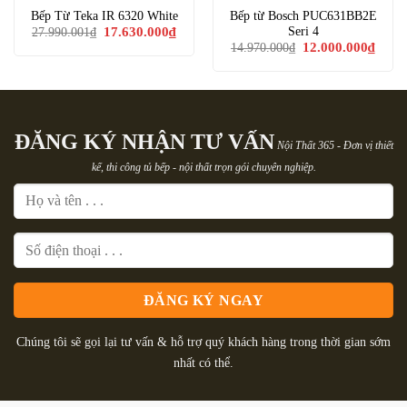
Bếp Từ Teka IR 6320 White
Bếp từ Bosch PUC631BB2E
Giá
Giá
Seri 4
17.630.000
₫
27.990.001
₫
gốc
hiện
Giá
Giá
12.000.000
₫
14.970.000
₫
là:
tại
gốc
hiện
27.990.001₫.
là:
là:
tại
17.630.000₫.
14.970.000₫.
là:
12.00
ĐĂNG KÝ NHẬN TƯ VẤN
Nội Thất 365 - Đơn vị thiết
kế, thi công tủ bếp - nội thất trọn gói chuyên nghiệp.
Chúng tôi sẽ gọi lại tư vấn & hỗ trợ quý khách hàng trong thời gian sớm
nhất có thể.