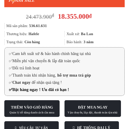
F
ASH SALE
Giá
Giá
18.355.000
₫
₫
24.473.900
gốc
hiện
Mã sản phẩm:
536.61.631
là:
tại
24.473.900₫.
là:
Thương hiệu:
Hafele
Xuất xứ:
Ba Lan
18.355.000₫.
Trạng thái:
Còn hàng
Bảo hành:
3 năm
✅
Cam kết xuất xứ & bảo hành chính hãng tại nhà
✅
Miễn phí vận chuyển & lắp đặt toàn quốc
✅
Đổi trả linh hoạt
✅
Thanh toán khi nhận hàng,
hỗ trợ mua trả góp
✅
Chat ngay
để nhận quà tặng !
✅
Đặt hàng ngay ! Ưu đãi có hạn !
THÊM VÀO GIỎ HÀNG
ĐẶT MUA NGAY
HỆ THỐNG ĐẠI LÝ
YÊU CẦU TƯ VẤN