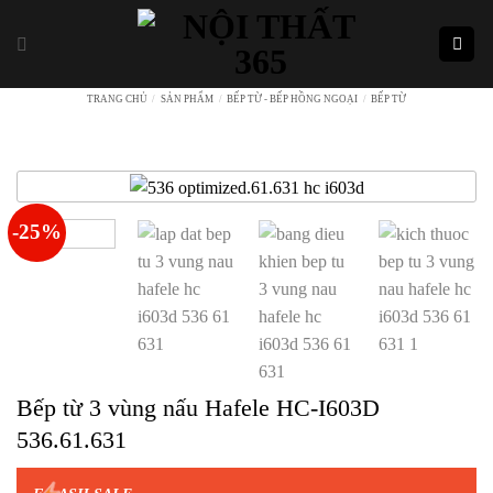
Skip
to
content
TRANG CHỦ
/
SẢN PHẨM
/
BẾP TỪ - BẾP HỒNG NGOẠI
/
BẾP TỪ
-25%
Bếp từ 3 vùng nấu Hafele HC-I603D
536.61.631