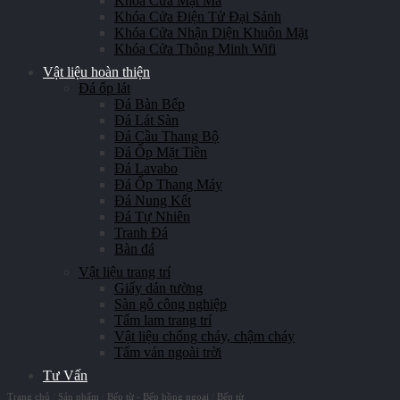
Khóa Cửa Mật Mã
Khóa Cửa Điện Tử Đại Sảnh
Khóa Cửa Nhận Diện Khuôn Mặt
Khóa Cửa Thông Minh Wifi
Vật liệu hoàn thiện
Đá ốp lát
Đá Bàn Bếp
Đá Lát Sàn
Đá Cầu Thang Bộ
Đá Ốp Mặt Tiền
Đá Lavabo
Đá Ốp Thang Máy
Đá Nung Kết
Đá Tự Nhiên
Tranh Đá
Bàn đá
Vật liệu trang trí
Giấy dán tường
Sàn gỗ công nghiệp
Tấm lam trang trí
Vật liệu chống cháy, chậm cháy
Tấm ván ngoài trời
Tư Vấn
Trang chủ
/
Sản phẩm
/
Bếp từ - Bếp hồng ngoại
/
Bếp từ