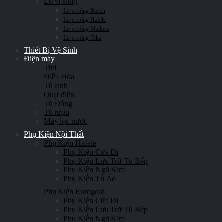
Lò vi sóng
Lò vi sóng Bosch
Lò vi sóng Hafele
Lò vi sóng Malloca
Lò vi sóng Teka
Thiết Bị Vệ Sinh
Điện máy
Tivi
Điều Hòa
Tủ lạnh
Quạt điện
Tủ Đông
Tủ rượu
Máy lọc nước
Phụ Kiện Nội Thất
Phụ Kiện Hafele
Phụ Kiện Cửa Đi
Phụ Kiện Lưu Trữ Tủ Bếp
Phụ Kiện Ngũ Kim
Phụ Kiện Tủ Áo
Phụ Kiện Eurogold
Phụ Kiện Cửa Đi
Phụ Kiện Lưu Trữ Tủ Bếp
Phụ Kiện Ngũ Kim