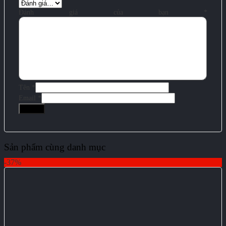
Đánh giá của bạn
*
Tên
*
Email
*
Sản phẩm cùng danh mục
-37%