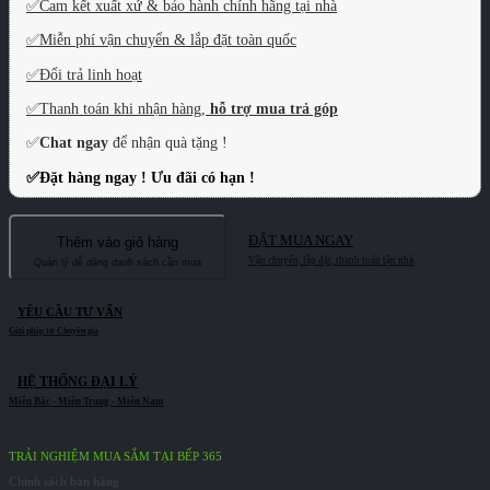
✅
Cam kết xuất xứ & bảo hành chính hãng tại nhà
✅
Miễn phí vận chuyển & lắp đặt toàn quốc
✅
Đổi trả linh hoạt
✅
Thanh toán khi nhận hàng,
hỗ trợ mua trả góp
✅
Chat ngay
để nhận quà tặng !
✅
Đặt hàng ngay ! Ưu đãi có hạn !
ĐẶT MUA NGAY
Thêm vào giỏ hàng
YÊU CẦU TƯ VẤN
HỆ THỐNG ĐẠI LÝ
TRẢI NGHIỆM MUA SẮM TẠI BẾP 365
Chính sách bán hàng