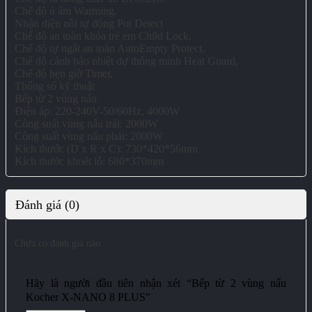
Chế độ ủ ấm Warming.
Nhận diện nồi tự động Pot Detect
Chế độ an toàn khóa trẻ em Child Lock.
Chế độ tự ngắt an toàn AutoEmpty Protect.
Chế độ cảnh bảo nhiệt dự thông minh Heat Guard,
Chế độ hẹn giờ Timer,
Thống số kỹ thuật
Bếp từ 2 vùng nấu
Điện áp: 220-240V-50/60Hz, 4000W
Công suất vùng nấu trái: 2000W
Công suất vùng nấu phải: 2000W
Kích thước (D x R x C): 730*420*56mm
Kích thước khoét lỗ: 680*370mm
Đánh giá (0)
Chưa có đánh giá nào.
Hãy là người đầu tiên nhận xét “Bếp từ 2 vùng nấu
Kocher X-NANO 8 PLUS”