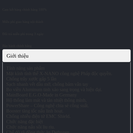
Cam kết hàng chính hãng 100%
Miễn phí giao hàng nội thành
Đổi trả miễn phí trong 3 ngày
Bảo hành chính hãng
Giới thiệu
Tính năng sản phẩm
Mặt kính tính thể X-NANO công nghệ Pháp độc quyền.
Chống trẩy xước gấp 5 lần
Sạch nhanh vết dầu mỡ, chống bám vân tay
Bo viền Aluminum tinh xảo sang trọng và hiện đại.
MainBoard E.G.O-Made in Germany
Hộ thống làm mát và tản nhiệt thông mình,
PowerShare – Công nghệ chia sẻ công suất.
Booster tăng tốc nấu linh hoạt.
Chống nhiễu điện tử EMC Shield.
Chức năng đặc biệt
Chức năng nấu sôi liu riu.
Chế độ rã đồng thức ăn Defrozen.