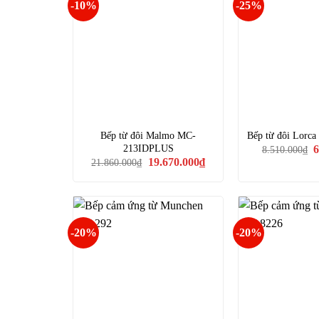
-10%
-25%
Bếp từ đôi Malmo MC-
Bếp từ đôi Lorca
G
213IDPLUS
6
8.510.000
₫
g
Giá
Giá
19.670.000
₫
21.860.000
₫
l
gốc
hiện
8
là:
tại
21.860.000₫.
là:
19.670.000₫.
-20%
-20%