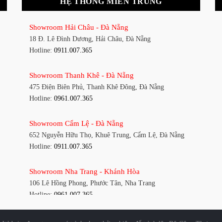
HỆ THỐNG MIỀN TRUNG
Showroom Hải Châu - Đà Nẵng
18 Đ. Lê Đình Dương, Hải Châu, Đà Nẵng
Hotline:
0911.007.365
Showroom Thanh Khê - Đà Nẵng
475 Điện Biên Phủ, Thanh Khê Đông, Đà Nẵng
Hotline:
0961.007.365
Showroom Cẩm Lệ - Đà Nẵng
652 Nguyễn Hữu Thọ, Khuê Trung, Cẩm Lệ, Đà Nẵng
Hotline:
0911.007.365
Showroom Nha Trang - Khánh Hòa
106 Lê Hồng Phong, Phước Tân, Nha Trang
Hotline:
0961.007.365
Showroom Vinh - Nghệ An