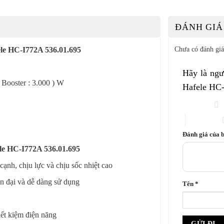
ĐÁNH GIÁ 
Chưa có đánh giá
ele HC-I772A 536.01.695
Hãy là ngư
( Booster : 3.000 ) W
Hafele HC
1 trên 5 sao
4 trên 5 sao
Đánh giá của 
ele HC-I772A 536.01.695
̣nh, chịu lực và chịu sốc nhiệt cao
n đại và dễ dàng sử dụng
Tên
*
iết kiệm điện năng