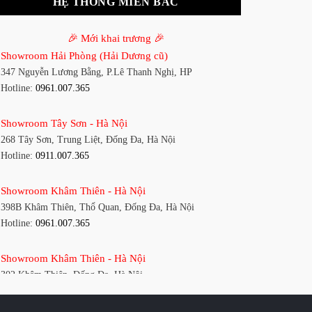
HỆ THỐNG MIỀN BẮC
🎉 Mới khai trương 🎉
Showroom Hải Phòng (Hải Dương cũ)
347 Nguyễn Lương Bằng, P.Lê Thanh Nghị, HP
Hotline:
0961.007.365
Showroom Tây Sơn - Hà Nội
268 Tây Sơn, Trung Liệt, Đống Đa, Hà Nội
Hotline:
0911.007.365
Showroom Khâm Thiên - Hà Nội
398B Khâm Thiên, Thổ Quan, Đống Đa, Hà Nội
Hotline:
0961.007.365
Showroom Khâm Thiên - Hà Nội
302 Khâm Thiên, Đống Đa, Hà Nội
Hotline:
0911.007.365