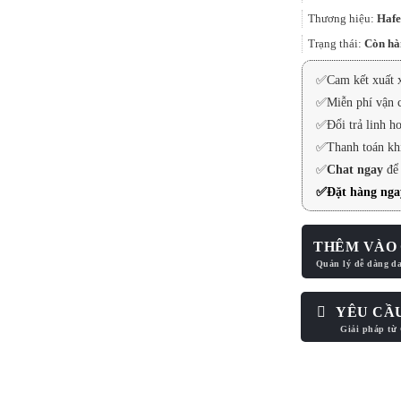
Thương hiệu:
Hafe
Trạng thái:
Còn hà
✅
Cam kết xuất 
✅
Miễn phí vận c
✅
Đổi trả linh ho
✅
Thanh toán kh
✅
Chat ngay
để
✅
Đặt hàng ngay
THÊM VÀO 
YÊU CẦ