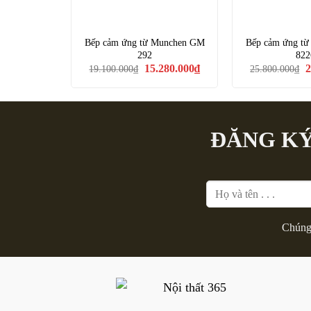
Bếp cảm ứng từ Munchen GM
Bếp cảm ứng t
292
822
Giá
Giá
G
15.280.000
₫
2
19.100.000
₫
25.800.000
₫
gốc
hiện
g
là:
tại
là
19.100.000₫.
là:
2
15.280.000₫.
ĐĂNG KÝ
Chúng 