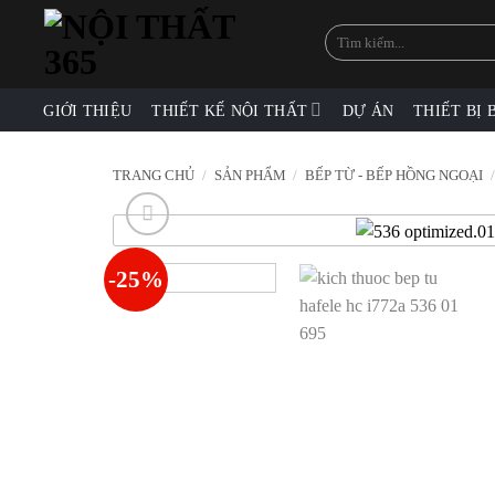
Skip
Tìm
to
kiếm:
content
GIỚI THIỆU
THIẾT KẾ NỘI THẤT
DỰ ÁN
THIẾT BỊ 
TRANG CHỦ
/
SẢN PHẨM
/
BẾP TỪ - BẾP HỒNG NGOẠI
-25%