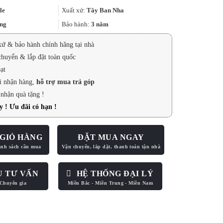
là:
tại
21.389.500₫.
là:
le
Xuất xứ:
Tây Ban Nha
16.042.000₫.
ng
Bảo hành:
3 năm
xứ & bảo hành chính hãng tại nhà
huyển & lắp đặt toàn quốc
ạt
i nhận hàng,
hỗ trợ mua trả góp
 nhận quà tặng !
 ! Ưu đãi có hạn !
GIỎ HÀNG
ĐẶT MUA NGAY
U TƯ VẤN
HỆ THỐNG ĐẠI LÝ