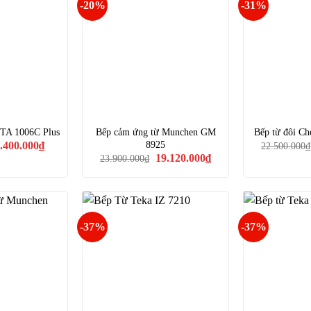
-20%
-31%
 TA 1006C Plus
Bếp cảm ứng từ Munchen GM
Bếp từ đôi C
iá
Giá
8925
.400.000
₫
22.500.000
₫
ốc
hiện
Giá
Giá
19.120.000
₫
23.900.000
₫
à:
tại
gốc
hiện
.510.000₫.
là:
là:
tại
6.400.000₫.
23.900.000₫.
là:
19.120.000₫.
-37%
-37%