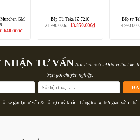
ừ Munchen GM
Bếp Từ Teka IZ 7210
Bếp từ Te
Giá
Giá
6
13.850.000
₫
21.990.000
₫
14.990.000
gốc
hiện
iá
Giá
0.640.000
₫
là:
tại
ốc
hiện
21.990.000₫.
là:
:
tại
13.850.000₫.
5.800.000₫.
là:
20.640.000₫.
 NHẬN TƯ VẤN
Nội Thất 365 - Đơn vị thiết kế, t
trọn gói chuyên nghiệp.
tôi sẽ gọi lại tư vấn & hỗ trợ quý khách hàng trong thời gian sớm nhất 