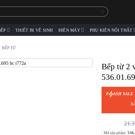
BẾP
THIẾT BỊ VỆ SINH
ĐIỆN MÁY
PHỤ KIỆN NỘI THẤT
/
BẾP TỪ
Bếp từ 2 
536.01.6
F
ASH SALE
Kế
21.3
Mã sản phẩm:
536.