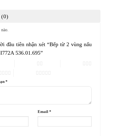
(0)
 nào.
ời đầu tiên nhận xét “Bếp từ 2 vùng nấu
-I772A 536.01.695”
2 trên 5 sao
3 trên 5 sao
5 trên 5 sao
bạn
*
Email
*