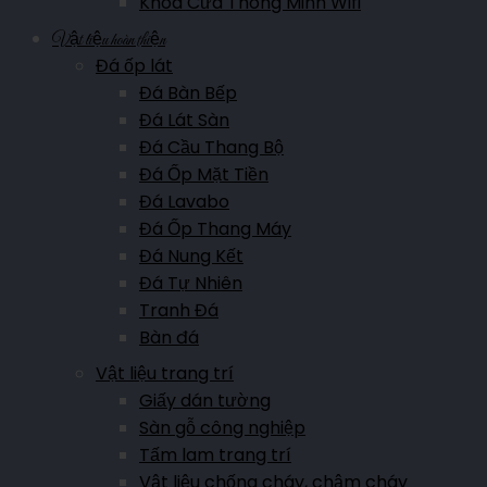
Khóa Cửa Thông Minh Wifi
Hotline:
0911.007.365
Vật liệu hoàn thiện
Đá ốp lát
Showroom Sơn La
Đá Bàn Bếp
Đá Lát Sàn
Đường Trường Chinh, Phường Quyết Thắng, Sơn La
Đá Cầu Thang Bộ
Hotline:
0961.007.365
Đá Ốp Mặt Tiền
Đá Lavabo
Đá Ốp Thang Máy
Showroom Hòa Bình
Đá Nung Kết
Trần Hưng Đạo, P Phương Lâm, TP Hòa Bình
Đá Tự Nhiên
Hotline:
0911.007.365
Tranh Đá
Bàn đá
Vật liệu trang trí
Showroom Hà Nam
Giấy dán tường
Đường Lê Hoàn, Phường Hai Bà Trưng, Phủ Lý, Hà Nam
Sàn gỗ công nghiệp
Hotline:
0961.007.365
Tấm lam trang trí
Vật liệu chống cháy, chậm cháy