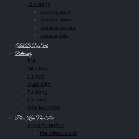
Lò vi sóng
Lò vi sóng Bosch
Lò vi sóng Hafele
Lò vi sóng Malloca
Lò vi sóng Teka
Thiết Bị Vệ Sinh
Điện máy
Tivi
Điều Hòa
Tủ lạnh
Quạt điện
Tủ Đông
Tủ rượu
Máy lọc nước
Phụ Kiện Nội Thất
Phụ Kiện Hafele
Phụ Kiện Cửa Đi