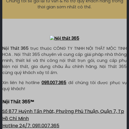
Chúng tôi sẽ gọi lại tư vấn & hỗ trợ quý khách hàng trong
thời gian sớm nhất có thể.
Nội Thất 365
trực thuộc CÔNG TY TNHH NỘI THẤT MỘC TINH
HOA . Nội Thất 365 chuyên về cung cấp giải pháp nhà thông
minh, thiết kế và thi công nội thất trọn gói, cung cấp phụ
kiện nội thất, gia dụng châu Âu chính hãng. Nội Thất 365
cùng quý khách xây tổ ấm.
Xin liên hệ hotline
0911.007.365
để chúng tôi được phục vụ
quý khách!
Nội Thất 365™
Số 877 Huỳnh Tấn Phát, Phường Phú Thuận, Quận 7, Tp
Hồ Chí Minh
Hotline 24/7: 0911.007.365