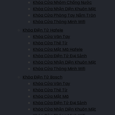
Khóa Cửa Nhôm Chống Nước
Hoàng Liên, P.Kim Tân, TP.Lào Cai, Lào Cai
Khóa Cửa Nhận Diện Khuôn Mặt
Khóa Cửa Phòng Tay Nắm Tròn
Hotline:
0961.007.365
Khóa Cửa Thông Minh Wifi
Khóa Điện Tử Hafele
Showroom Lai Châu
Khóa Cửa Vân Tay
Đường Võ Nguyên Giáp, Quyết Thắng, Lai Châu, Việt Nam
Khóa Cửa Thẻ Từ
Khóa Cửa Mật Mã Hafele
Hotline:
0911.007.365
Khóa Cửa Điện Tử Đại Sảnh
Khóa Cửa Nhận Diện Khuôn Mặt
Showroom Yên Bái
Khóa Cửa Thông Minh Wifi
Nguyễn Thái Học, P.Nguyễn Thái Học, Yên Bái, Việt Nam
Khóa Điện Tử Bosch
Khóa Cửa Vân Tay
Hotline:
0961.007.365
Khóa Cửa Thẻ Từ
Khóa Cửa Mật Mã
Showroom Điện Biên
Khóa Cửa Điện Tử Đại Sảnh
Khóa Cửa Nhận Diện Khuôn Mặt
Trần Đăng Ninh, Thanh Bình, Điện Biên Phủ, TP. Điện Biên Phủ