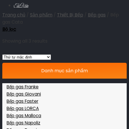
Tư Vấn
Trang chủ
/
Sản phẩm
/
Thiết Bị Bếp
/
Bếp gas
/
Bếp
gas Cata
Bộ lọc
Showing all 3 results
Danh mục sản phẩm
Bếp gas Franke
Bếp gas Giovani
Bếp gas Faster
Bếp gas LORCA
Bếp gas Malloca
Bếp gas Napoliz