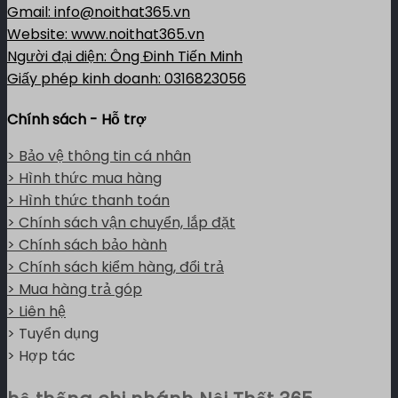
Gmail: info@noithat365.vn
Website: www.noithat365.vn
Người đại diện: Ông Đinh Tiến Minh
Giấy phép kinh doanh: 0316823056
Chính sách - Hỗ trợ
> Bảo vệ thông tin cá nhân
> Hình thức mua hàng
> Hình thức thanh toán
> Chính sách vận chuyển, lắp đặt
> Chính sách bảo hành
> Chính sách kiểm hàng, đổi trả
> Mua hàng trả góp
> Liên hệ
> Tuyển dụng
> Hợp tác