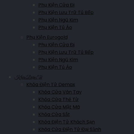
Phụ Kiện Cửa Đi
Hotline:
0911.007.365
Phụ Kiện Lưu Trữ Tủ Bếp
Showroom Lạng Sơn
Phụ Kiện Ngũ Kim
Minh Khai, P. Hoàng Văn Thụ, TP. Lạng Sơn
Phụ Kiện Tủ Áo
Hotline:
0911.007.365
Phụ Kiện Eurogold
Phụ Kiện Cửa Đi
Phụ Kiện Lưu Trữ Tủ Bếp
Showroom Bắc Kạn
Phụ Kiện Ngũ Kim
Trường Chinh, P. Đức Xuân, TP Bắc Kạn
Phụ Kiện Tủ Áo
Hotline:
0961.007.365
Khóa Điện Tử
Khóa Điện Tử Demax
Khóa Cửa Vân Tay
Showroom Bắc Giang
Khóa Cửa Thẻ Từ
Nguyễn Văn Cừ, P. Ngô Quyền, Tp Bắc Giang
Khóa Cửa Mật Mã
Hotline:
0911.007.365
Khóa Cửa Sắt
Khóa Điện Tử Khách Sạn
Khóa Cửa Điện Tử Đại Sảnh
Showroom Lào Cai