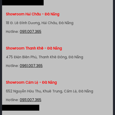
Hệ thống miền Trung
Showroom Quận 4 - TP. HCM
Showroom Hải Châu - Đà Nẵng
127 Khánh Hội, P. 3, Quận 4,TP. HCM
18 Đ. Lê Đình Dương, Hải Châu, Đà Nẵng
Hotline:
0961.007.365
Hotline:
0911.007.365
Showroom Quận 11 - TP. HCM
Showroom Thanh Khê - Đà Nẵng
1411 Đường 3/2, P. 16, Quận 11, TP. HCM
475 Điện Biên Phủ, Thanh Khê Đông, Đà Nẵng
Hotline:
0911.007.365
Hotline:
0961.007.365
Showroom Quận 7 - TP. HCM
Showroom Cẩm Lệ - Đà Nẵng
1448 Huỳnh Tấn Phát, Phú Thuận, Quận 7, TP HCM
652 Nguyễn Hữu Thọ, Khuê Trung, Cẩm Lệ, Đà Nẵng
Hotline:
0961.007.365
Hotline:
0911.007.365
Hệ thống miền Bắc
Showroom Bình Thạnh - TP. HCM