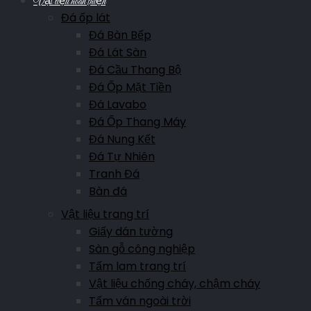
Vật liệu hoàn thiện
Đá ốp lát
Đá Bàn Bếp
Đá Lát Sàn
Đá Cầu Thang Bộ
Đá Ốp Mặt Tiền
Đá Lavabo
Đá Ốp Thang Máy
Đá Nung Kết
Đá Tự Nhiên
Tranh Đá
Bàn đá
Vật liệu trang trí
Giấy dán tường
Sàn gỗ công nghiệp
Tấm lam trang trí
Vật liệu chống cháy, chậm cháy
Tấm ván ngoài trời