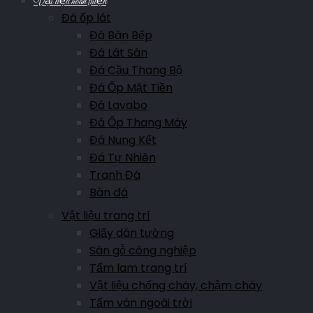
Vật liệu hoàn thiện
Đá ốp lát
Đá Bàn Bếp
Đá Lát Sàn
Đá Cầu Thang Bộ
Đá Ốp Mặt Tiền
Đá Lavabo
Đá Ốp Thang Máy
Đá Nung Kết
Đá Tự Nhiên
Tranh Đá
Bàn đá
Vật liệu trang trí
Giấy dán tường
Sàn gỗ công nghiệp
Tấm lam trang trí
Vật liệu chống cháy, chậm cháy
Tấm ván ngoài trời