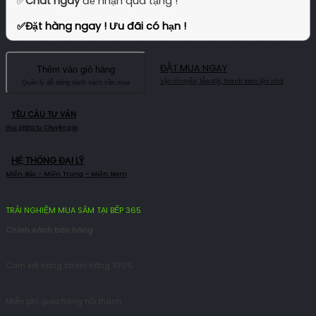
✅
Chat ngay
để nhận quà tặng !
✅
Đặt hàng ngay ! Ưu đãi có hạn !
ĐẶT MUA NGAY
Thêm vào giỏ hàng
YÊU CẦU TƯ VẤN
HỆ THỐNG ĐẠI LÝ
TRẢI NGHIỆM MUA SẮM TẠI BẾP 365
Chính sách bán hàng
Cam kết hàng chính hãng 100%
Miễn phí giao hàng nội thành