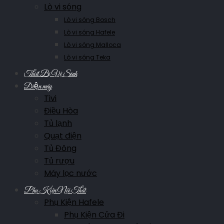
Lò vi sóng
Lò vi sóng Bosch
Lò vi sóng Hafele
Lò vi sóng Malloca
Lò vi sóng Teka
Thiết Bị Vệ Sinh
Điện máy
Tivi
Điều Hòa
Tủ lạnh
Quạt điện
Tủ Đông
Tủ rượu
Máy lọc nước
Phụ Kiện Nội Thất
Phụ Kiện Hafele
Phụ Kiện Cửa Đi