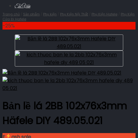
Tư Vấn
Trang chủ
/
Sản phẩm
/
Phụ kiện
/
Phụ Kiện Nội Thất
/
Phụ Kiện Hafele
/
Phụ Kiện
Cửa Đi Hafele
-25%
Bản lề lá 2BB 102x76x3mm
Häfele DIY 489.05.021
F
ash sale