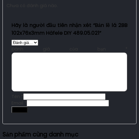
Chưa có đánh giá nào.
Hãy là người đầu tiên nhận xét “Bản lề lá 2BB
102x76x3mm Häfele DIY 489.05.021”
Đánh giá của bạn
*
Tên
*
Email
*
Sản phẩm cùng danh mục