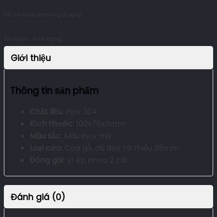
Đổi trả miễn phí trong 3 ngày
Bảo hành chính hãng
Giới thiệu
Thông tin sản phẩm
Chất liệu:
Inox 304
Kích thước:
102x76x3mm
Màu sắc:
Màu inox mờ
Loại cửa:
Cửa gỗ, độ dày tối thiểu 35mm
Đóng gói:
Vĩ ép nhựa 2 cái
Đánh giá (0)