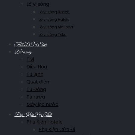
Lò vi sóng
Lò vi sóng Bosch
Lò vi sóng Hafele
Lò vi sóng Malloca
Lò vi sóng Teka
Thiết Bị Vệ Sinh
Điện máy
Tivi
Điều Hòa
Tủ lạnh
Quạt điện
Tủ Đông
Tủ rượu
Máy lọc nước
Phụ Kiện Nội Thất
Phụ Kiện Hafele
Phụ Kiện Cửa Đi