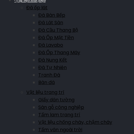
Vật liệu hoàn thiện
Đá ốp lát
Đá Bàn Bếp
Đá Lát Sàn
Đá Cầu Thang Bộ
Đá Ốp Mặt Tiền
Đá Lavabo
Đá Ốp Thang Máy
Đá Nung Kết
Đá Tự Nhiên
Tranh Đá
Bàn đá
Vật liệu trang trí
Giấy dán tường
Sàn gỗ công nghiệp
Tấm lam trang trí
Vật liệu chống cháy, chậm cháy
Tấm ván ngoài trời